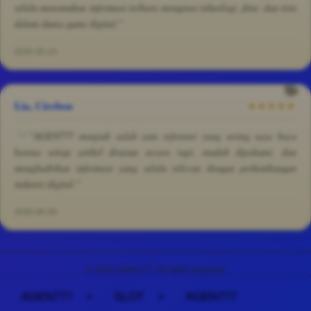
selalu menemukan informasi terbaru mengenai teknologi, fitur, dan tren
dalam dunia game digital."
2026-05-14
Lia, Cirebon
★★★★★
"AGEN777 menjadi salah satu referensi yang sering saya baca
karena setiap artikel disusun secara rapi, mudah dipahami, dan
menghadirkan informasi yang selalu relevan dengan perkembangan
industri digital."
2026-04-08
© 2026 AGEN777. All rights reserved.
AGEN777
>
SLOT
>
AGEN777