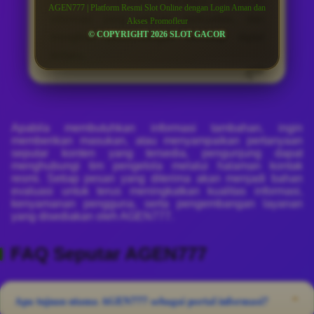
membaca yang nyaman sekaligus menyajikan
AGEN777 | Platform Resmi Slot Online dengan Login Aman dan
informasi yang relevan, berkualitas, dan
Akses Promofleur
© COPYRIGHT 2026 SLOT GACOR
mengikuti perkembangan teknologi digital
terbaru.
Apabila membutuhkan informasi tambahan, ingin
memberikan masukan, atau menyampaikan pertanyaan
seputar konten yang tersedia, pengunjung dapat
menghubungi tim pengelola melalui halaman kontak
resmi. Setiap pesan yang diterima akan menjadi bahan
evaluasi untuk terus meningkatkan kualitas informasi,
kenyamanan pengguna, serta pengembangan layanan
yang disediakan oleh AGEN777.
FAQ Seputar AGEN777
Apa tujuan utama AGEN777 sebagai portal informasi?
⌃