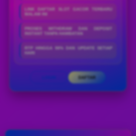
LINK DAFTAR SLOT GACOR TERBARU
MALAM INI
PROSES WITHDRAW DAN DEPOSIT
INSTANT TANPA HAMBATAN
RTP HINGGA 98% DAN UPDATE SETIAP
HARI
LOGIN
DAFTAR
Layer Popup Close