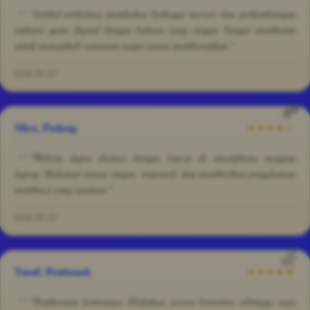
"Artikel-artikelnya membahas berbagai inovasi dan perkembangan
industri game digital dengan bahasa yang ringan. Sangat membantu
untuk menambah wawasan tanpa terasa membosankan."
2026-04-22
Mira, Padang
★★★★☆
"Website dapat diakses dengan lancar di smartphone maupun
laptop. Halaman terasa ringan, responsif, dan memberikan pengalaman
membaca yang nyaman."
2026-06-05
Yusuf, Pontianak
★★★★★
"Pembaruan kontennya dilakukan secara konsisten sehingga saya