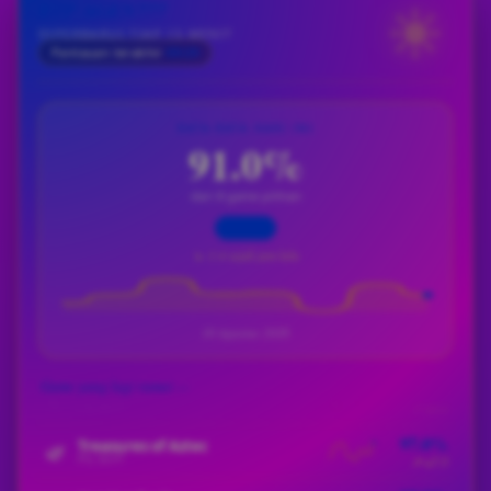
RTP AGEN777
DIPERBARUI TIAP 15 MENIT
Pantauan terakhir
09:29
RATA-RATA HARI INI
91.0%
85.4%
Gates of Olympus
🍂
PRAGMATIC
↘ -7.3
dari 8 game pilihan
94.9%
Starlight Princess
🍂
PRAGMATIC
↗ +0.2
Stabil
↘ -1.4 sejak jam lalu
85.6%
Sweet Bonanza
🍂
PRAGMATIC
↘ -7.9
94.6%
Mahjong Ways 2
🌿
10 Agustus 2026
PG SOFT
↘ -2.1
95.9%
Lucky Neko
🌿
Game yang lagi ramai —
PG SOFT
↗ +6.6
97.0%
Treasures of Aztec
🌿
PG SOFT
↗ +7.5
85.0%
Hot Hot Fruit
🍁