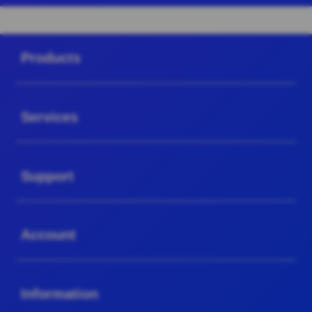
Buka
Footer Navigation
Products
Buka
Services
Buka
Support
Buka
Account
Buka
Information