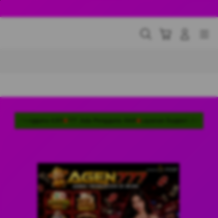
Skip
to
content
Cari
Troli
Login
Navigation
Buka Info Lebih Lanjut
/5
777 Juta Pengguna Aktif
Layanan Support 24/7