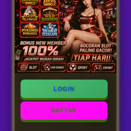
digital yang menghadirkan berbagai artikel
mengenai inovasi teknologi, perkembangan
platform interaktif, serta dinamika industri
hiburan digital yang terus mengalami
perubahan. Setiap materi disusun secara
orisinal dengan pendekatan yang informatif,
ringkas, dan mudah dipahami sehingga dapat
menjadi referensi bagi pembaca yang ingin
memperluas wawasan mengenai dunia game
modern. Beragam pembahasan meliputi
teknologi grafis, pengalaman pengguna,
desain antarmuka, performa sistem, hingga
LOGIN
tren pengembangan yang membentuk
ekosistem game digital saat ini. Dengan
tampilan yang responsif, navigasi yang intuitif,
DAFTAR
serta pembaruan konten secara berkala,
AGEN777 memberikan pengalaman