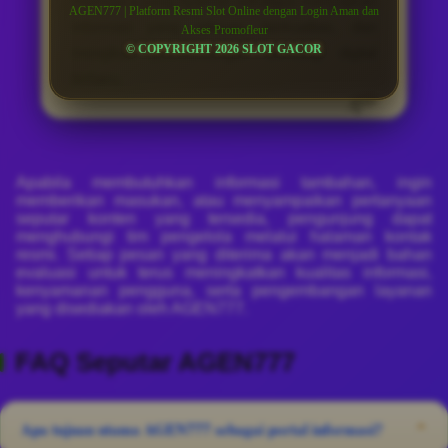
membaca yang nyaman sekaligus menyajikan
AGEN777 | Platform Resmi Slot Online dengan Login Aman dan
informasi yang relevan, berkualitas, dan
Akses Promofleur
© COPYRIGHT 2026 SLOT GACOR
mengikuti perkembangan teknologi digital
terbaru.
Apabila membutuhkan informasi tambahan, ingin
memberikan masukan, atau menyampaikan pertanyaan
seputar konten yang tersedia, pengunjung dapat
menghubungi tim pengelola melalui halaman kontak
resmi. Setiap pesan yang diterima akan menjadi bahan
evaluasi untuk terus meningkatkan kualitas informasi,
kenyamanan pengguna, serta pengembangan layanan
yang disediakan oleh AGEN777.
FAQ Seputar AGEN777
Apa tujuan utama AGEN777 sebagai portal informasi?
⌃