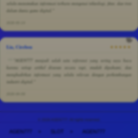
selalu menemukan informasi terbaru mengenai teknologi, fitur, dan tren
dalam dunia game digital."
2026-05-14
Lia, Cirebon
★★★★★
"AGEN777 menjadi salah satu referensi yang sering saya baca
karena setiap artikel disusun secara rapi, mudah dipahami, dan
menghadirkan informasi yang selalu relevan dengan perkembangan
industri digital."
2026-04-08
© 2026 AGEN777. All rights reserved.
AGEN777
>
SLOT
>
AGEN777