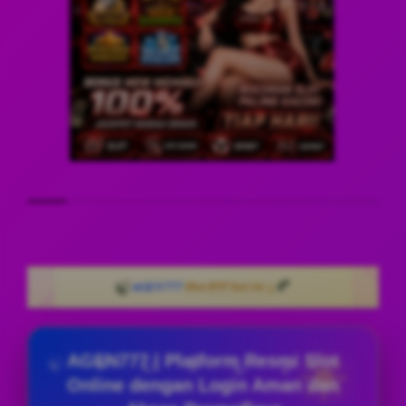
🍃
🍂
AGEN777
lihat RTP hari ini ↓
·
AGEN777 | Platform Resmi Slot
Online dengan Login Aman dan