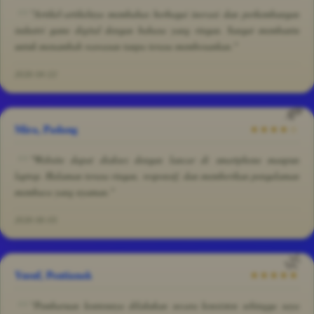
"Artikel-artikelnya membahas berbagai inovasi dan perkembangan
industri game digital dengan bahasa yang ringan. Sangat membantu
untuk menambah wawasan tanpa terasa membosankan."
2026-04-22
Mira, Padang
★★★★☆
"Website dapat diakses dengan lancar di smartphone maupun
laptop. Halaman terasa ringan, responsif, dan memberikan pengalaman
membaca yang nyaman."
2026-06-05
Yusuf, Pontianak
★★★★★
"Pembaruan kontennya dilakukan secara konsisten sehingga saya