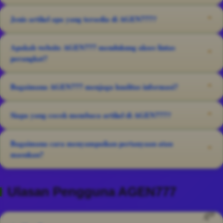
AGEN777 bertujuan menyediakan informasi yang akurat dan mudah
Jenis artikel apa yang tersedia di AGEN777?
⌃
dipahami mengenai perkembangan game digital, teknologi interaktif,
inovasi platform, serta berbagai tren terbaru dalam industri hiburan
Pengunjung dapat menemukan berbagai artikel mengenai teknologi
Apakah website AGEN777 mendukung akses lintas
digital.
⌃
game, pembaruan fitur, desain antarmuka, pengalaman pengguna,
perangkat?
perkembangan visual, serta pembahasan mengenai inovasi yang terus
berkembang dalam ekosistem game digital.
Ya. Seluruh halaman telah dirancang responsif sehingga dapat diakses
Bagaimana AGEN777 menjaga kualitas informasi?
⌃
dengan baik melalui desktop, laptop, tablet, maupun smartphone tanpa
mengurangi kenyamanan saat membaca.
Seluruh konten ditulis secara orisinal, diperiksa sebelum
Siapa yang cocok membaca artikel di AGEN777?
⌃
dipublikasikan, dan diperbarui secara berkala agar tetap sesuai dengan
perkembangan teknologi dan informasi terbaru di dunia game digital.
Konten AGEN777 ditujukan untuk pembaca yang ingin memperluas
Bagaimana cara menyampaikan pertanyaan atau
⌃
wawasan mengenai perkembangan teknologi game digital, baik pemula,
masukan?
penggemar game, maupun masyarakat yang tertarik dengan industri
hiburan interaktif.
Pengunjung dapat menggunakan halaman kontak resmi untuk
Ulasan Pengguna AGEN777
mengirimkan pertanyaan, saran, maupun masukan. Setiap pesan akan
dipelajari sebagai bagian dari komitmen AGEN777 dalam
meningkatkan kualitas konten dan pengalaman pengguna.