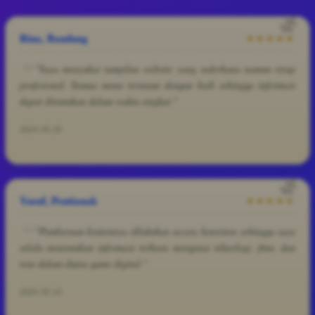
Rina, Bandung
★★★★★
"Saya menyukai tampilan website yang sederhana namun tetap
profesional. Semua menu tersusun dengan baik sehingga informasi
dapat ditemukan dalam waktu singkat."
2026-05-29
Yusuf, Pontianak
★★★★★
"Pembaruan kontennya dilakukan secara konsisten sehingga saya
selalu menemukan informasi terbaru mengenai teknologi, fitur, dan
tren dalam dunia game digital."
2026-05-14