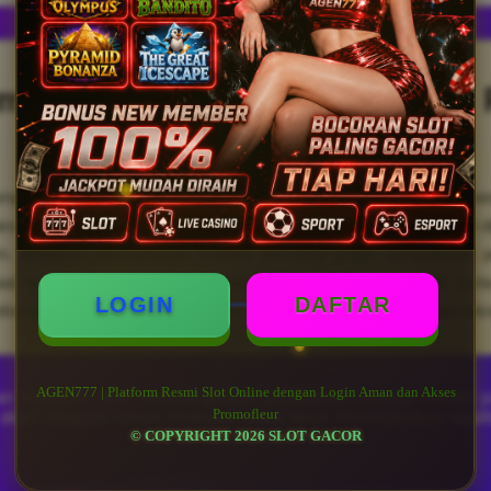
Mahjong Ways 2
🌿
PG SOFT
Lucky Neko
🌿
PG SOFT
rmasi Game Digital dengan
Treasures of Aztec
🌿
PG SOFT
Hot Hot Fruit
🍁
HABANERO
hadirkan berbagai artikel mengenai inovasi teknologi, perkembangan 
Koi Gate
ra orisinal dengan pendekatan yang informatif, ringkas, dan mudah 
🍁
HABANERO
Beragam pembahasan meliputi teknologi grafis, pengalaman pe
 ini. Dengan tampilan yang responsif, navigasi yang intuitif, s
LOGIN
DAFTAR
asi yang relevan, berkualitas, dan mengikuti perkembangan teknolo
AGEN777 | Platform Resmi Slot Online dengan Login Aman dan Akses
an masukan, atau menyampaikan pertanyaan seputar konten ya
Promofleur
a akan menjadi bahan evaluasi untuk terus meningkatkan kua
© COPYRIGHT 2026 SLOT GACOR