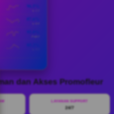
↘ -1.1
87.6%
↘ -6.9
95.0%
↗ +0.3
85.2%
↘ -5.2
94.9%
↘ -0.1
92.5%
↘ -1.9
97.1%
Aman dan Akses Promofleur
↗ +1.3
93.0%
↘ -0.4
96.5%
AW
LAYANAN SUPPORT
↘ -1.1
24/7
87.6%