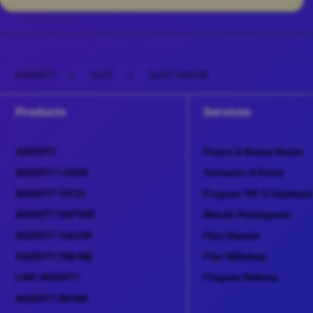
AGEN777
>
SLOT
>
SLOT GACOR
Footer Navigation
Products
Services
AGEN777
Promo & Bonus Harian
AGEN777 LOGIN
Turnamen & Event
AGEN777 SITUS
Program VIP & Cashbac
AGEN777 DAFTAR
Metode Pembayaran
AGEN777 GACOR
Fitur Deposit
AGEN777 ONLINE
Fitur Withdraw
LINK AGEN777
Program Referral
AGEN777 RESMI