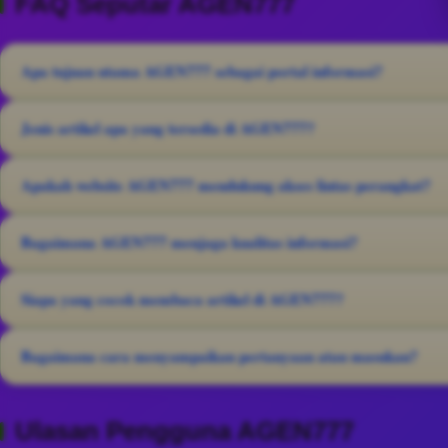
FAQ Seputar AGEN777
Apa tujuan utama AGEN777 sebagai portal informasi?
AGEN777 bertujuan menyediakan informasi yang akurat dan mudah dipahami m
Jenis artikel apa yang tersedia di AGEN777?
Pengunjung dapat menemukan berbagai artikel mengenai teknologi game
Apakah website AGEN777 mendukung akses lintas perangkat?
ekosistem game digital.
Ya. Seluruh halaman telah dirancang responsif sehingga dapat diakses de
Bagaimana AGEN777 menjaga kualitas informasi?
Seluruh konten ditulis secara orisinal, diperiksa sebelum dipublikasikan, 
Siapa yang cocok membaca artikel di AGEN777?
Konten AGEN777 ditujukan untuk pembaca yang ingin memperluas wawasan m
Bagaimana cara menyampaikan pertanyaan atau masukan?
Pengunjung dapat menggunakan halaman kontak resmi untuk mengirimkan
Ulasan Pengguna AGEN777
pengalaman pengguna.