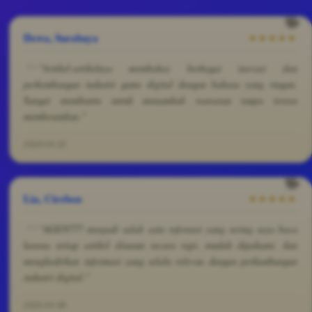
Dewa, Surabaya
★★★★★
"Artikel-artikelnya membahas berbagai inovasi dan
perkembangan industri game digital dengan bahasa yang ringan.
Sangat membantu untuk menambah wawasan tanpa terasa
membosankan."
2026-04-22
Lia, Cirebon
★★★★★
"AGEN777 menjadi salah satu referensi yang sering saya baca
karena setiap artikel disusun secara rapi, mudah dipahami, dan
menghadirkan informasi yang selalu relevan dengan perkembangan
industri digital."
2026-04-08