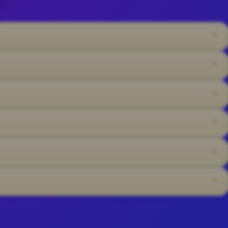
⌃
erta berbagai tren terbaru dalam industri hiburan digital.
⌃
isual, serta pembahasan mengenai inovasi yang terus berkembang dalam
⌃
ngi kenyamanan saat membaca.
⌃
dan informasi terbaru di dunia game digital.
⌃
 maupun masyarakat yang tertarik dengan industri hiburan interaktif.
⌃
 bagian dari komitmen AGEN777 dalam meningkatkan kualitas konten dan