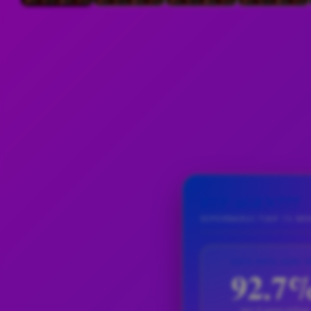
Layer Popup Close
RTP AGEN777
DIPERBARUI TIAP 15 ME
RATA-RATA HARI I
92.7
dari 8 game pilihan