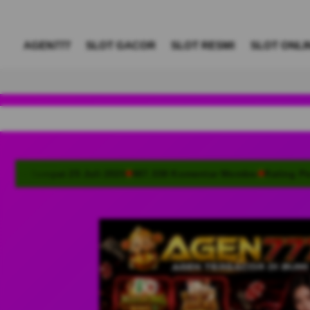
Skip
to
content
AGEN777
SLOT GACOR
SLOT RESMI
SLOT ONLI
Buka Info Lebih Lanjut
26
987.338 Komentar Member
Rating Pengguna 4.9/5
777 Juta 