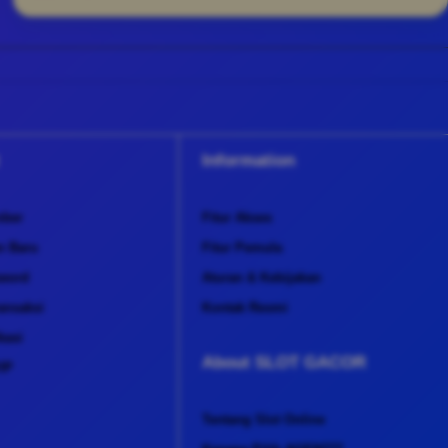
Information
mber
Fitur Akses
n Baru
Fitur Pemula
word
Aturan & Kebijakan
ansaksi
Kontak Resmi
ikasi
About SLOT GACOR
IP
Tentang Slot Online