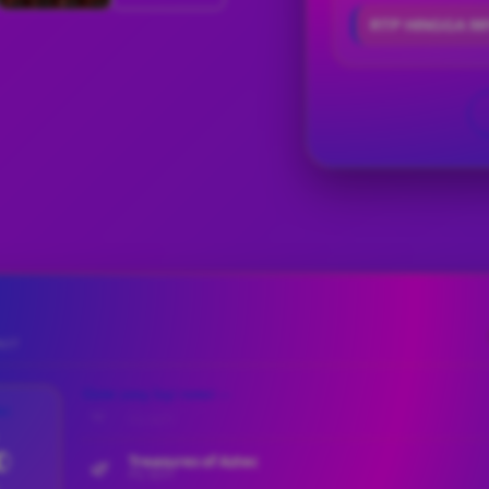
RTP HINGGA 98
Gates of Olympus
🍂
PRAGMATIC
Starlight Princess
🍂
PRAGMATIC
Sweet Bonanza
🍂
PRAGMATIC
Mahjong Ways 2
🌿
PG SOFT
NIT
Lucky Neko
🌿
PG SOFT
Game yang lagi ramai —
NI
Treasures of Aztec
%
🌿
PG SOFT
Hot Hot Fruit
🍁