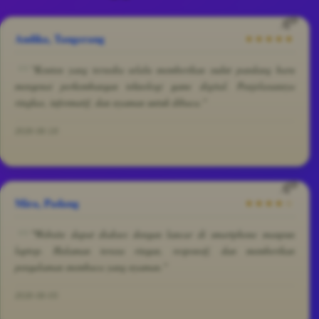
Andika, Tangerang
★★★★★
"Konten yang tersedia selalu memberikan sudut pandang baru
mengenai perkembangan teknologi game digital. Penjelasannya
ringkas, informatif, dan nyaman untuk dibaca."
2026-06-18
Mira, Padang
★★★★☆
"Website dapat diakses dengan lancar di smartphone maupun
laptop. Halaman terasa ringan, responsif, dan memberikan
pengalaman membaca yang nyaman."
2026-06-05