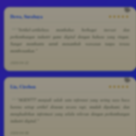
Dewa, Surabaya
★★★★★
"Artikel-artikelnya membahas berbagai inovasi dan
perkembangan industri game digital dengan bahasa yang ringan.
Sangat membantu untuk menambah wawasan tanpa terasa
membosankan."
2026-04-22
Lia, Cirebon
★★★★★
"AGEN777 menjadi salah satu referensi yang sering saya baca
karena setiap artikel disusun secara rapi, mudah dipahami, dan
menghadirkan informasi yang selalu relevan dengan perkembangan
industri digital."
2026-04-08