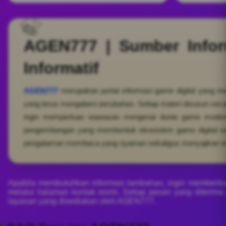
AGEN777 | Sumber Info
Informatif
AGEN777
merupakan portal informasi game digital yang meng
yang terus mengalami perubahan. Setiap materi disusun seca
ingin memperluas wawasan mengenai dunia game modern. 
pengembangan yang membentuk ekosistem game digital saat
pengalaman membaca yang nyaman sekaligus menyajikan inform
Apabila membutuhkan informasi tambahan, ingin memberik
melalui halaman kontak resmi. Setiap pesan yang diterim
layanan yang disediakan oleh AGEN777.