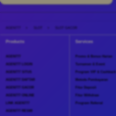
AGEN777
>
SLOT
>
SLOT GACOR
Footer Navigation
Products
Services
AGEN777
Promo & Bonus Harian
AGEN777 LOGIN
Turnamen & Event
AGEN777 SITUS
Program VIP & Cashbac
AGEN777 DAFTAR
Metode Pembayaran
AGEN777 GACOR
Fitur Deposit
AGEN777 ONLINE
Fitur Withdraw
LINK AGEN777
Program Referral
AGEN777 RESMI