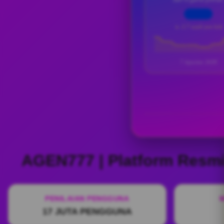
Stabil
↘ -2.7 sejak jam lalu
7 Agustus 2026
AGEN777 | Platform Resmi
PENILAIAN PENGGUNA
17 JUTA PENGGUNA