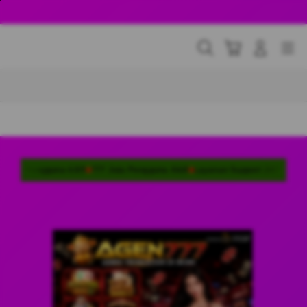
Skip
to
content
Cari
Troli
Login
Navigation
Buka Info Lebih Lanjut
.9/5
777 Juta Pengguna Aktif
Layanan Support 24/7