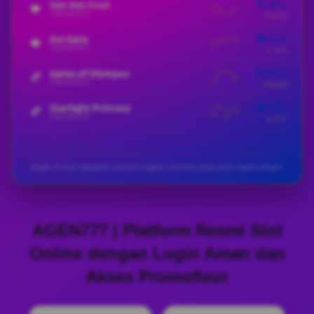
HABANERO
↗ +2.2
90.2%
Koi Gate
🍁
HABANERO
↘ -6.4
93.6%
Gates of Olympus
🍂
PRAGMATIC
↗ +4.0
86.9%
Starlight Princess
🍂
PRAGMATIC
↘ -6.5
97.5%
Sweet Bonanza
🍂
PRAGMATIC
↗ +4.4
88.6%
Mahjong Ways 2
🌿
Angka di atas hanyalah catatan ringkas; bermain tetap perlu kepala dingin.
PG SOFT
↘ -1.6
96.3%
Lucky Neko
🌿
PG SOFT
↗ +6.2
AGEN777 | Platform Resmi Slot
87.5%
Treasures of Aztec
🌿
PG SOFT
↘ -7.0
Online dengan Login Aman dan
92.4%
Hot Hot Fruit
🍁
Akses Promofleur
HABANERO
↗ +2.2
90.2%
Koi Gate
🍁
HABANERO
↘ -6.4