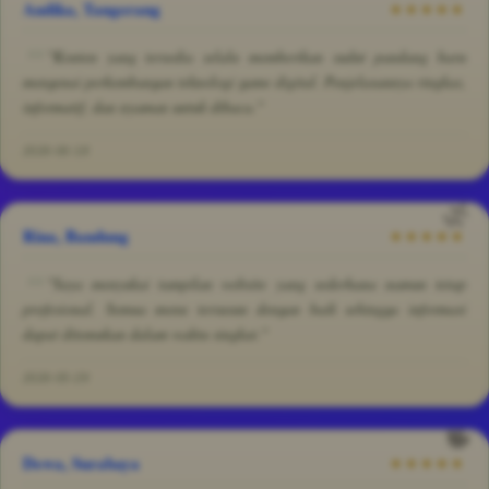
Andika, Tangerang
★★★★★
"Konten yang tersedia selalu memberikan sudut pandang baru
mengenai perkembangan teknologi game digital. Penjelasannya ringkas,
informatif, dan nyaman untuk dibaca."
2026-06-18
Rina, Bandung
★★★★★
"Saya menyukai tampilan website yang sederhana namun tetap
profesional. Semua menu tersusun dengan baik sehingga informasi
dapat ditemukan dalam waktu singkat."
2026-05-29
Dewa, Surabaya
★★★★★