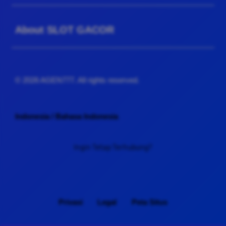
Buka
About SLOT GACOR
© 2026 AGEN777. All rights reserved.
Indonesia / Bahasa Indonesia
Ingin Tetap Terhubung?
Privasi
Legal
Peta Situs