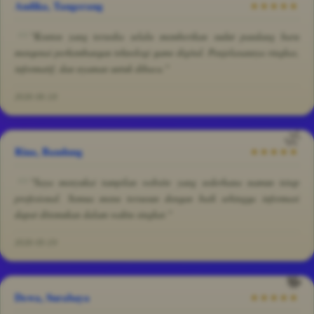
Andika, Tangerang
★★★★★
"Konten yang tersedia selalu memberikan sudut pandang baru
mengenai perkembangan teknologi game digital. Penjelasannya ringkas,
informatif, dan nyaman untuk dibaca."
2026-06-18
Rina, Bandung
★★★★★
"Saya menyukai tampilan website yang sederhana namun tetap
profesional. Semua menu tersusun dengan baik sehingga informasi
dapat ditemukan dalam waktu singkat."
2026-05-29
Dewa, Surabaya
★★★★★