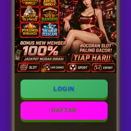
digital yang menghadirkan berbagai artikel
mengenai inovasi teknologi, perkembangan
platform interaktif, serta dinamika industri
hiburan digital yang terus mengalami
perubahan. Setiap materi disusun secara
orisinal dengan pendekatan yang informatif,
ringkas, dan mudah dipahami sehingga dapat
menjadi referensi bagi pembaca yang ingin
memperluas wawasan mengenai dunia game
modern. Beragam pembahasan meliputi
teknologi grafis, pengalaman pengguna,
desain antarmuka, performa sistem, hingga
LOGIN
tren pengembangan yang membentuk
ekosistem game digital saat ini. Dengan
tampilan yang responsif, navigasi yang intuitif,
DAFTAR
serta pembaruan konten secara berkala,
AGEN777 memberikan pengalaman