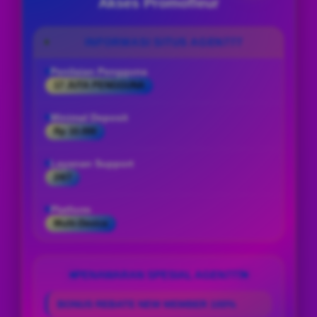
Akses Promofleur
INFORMASI SITUS AGEN777
Penilaian Pengguna
17 JUTA PENGGUNA
Minimal Deposit
Rp 10.000
Layanan Support
24/7
Platform
Multi-Device
PENAWARAN SPESIAL AGEN777
BONUS REBATE NEW MEMBER 100%