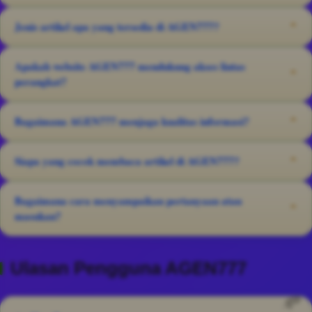
AGEN777 bertujuan menyediakan informasi yang akurat dan mudah
Jenis artikel apa yang tersedia di AGEN777?
⌃
dipahami mengenai perkembangan game digital, teknologi interaktif,
inovasi platform, serta berbagai tren terbaru dalam industri hiburan
Pengunjung dapat menemukan berbagai artikel mengenai teknologi
Apakah website AGEN777 mendukung akses lintas
digital.
⌃
game, pembaruan fitur, desain antarmuka, pengalaman pengguna,
perangkat?
perkembangan visual, serta pembahasan mengenai inovasi yang terus
berkembang dalam ekosistem game digital.
Ya. Seluruh halaman telah dirancang responsif sehingga dapat diakses
Bagaimana AGEN777 menjaga kualitas informasi?
⌃
dengan baik melalui desktop, laptop, tablet, maupun smartphone tanpa
mengurangi kenyamanan saat membaca.
Seluruh konten ditulis secara orisinal, diperiksa sebelum
Siapa yang cocok membaca artikel di AGEN777?
⌃
dipublikasikan, dan diperbarui secara berkala agar tetap sesuai dengan
perkembangan teknologi dan informasi terbaru di dunia game digital.
Konten AGEN777 ditujukan untuk pembaca yang ingin memperluas
Bagaimana cara menyampaikan pertanyaan atau
⌃
wawasan mengenai perkembangan teknologi game digital, baik pemula,
masukan?
penggemar game, maupun masyarakat yang tertarik dengan industri
hiburan interaktif.
Pengunjung dapat menggunakan halaman kontak resmi untuk
Ulasan Pengguna AGEN777
mengirimkan pertanyaan, saran, maupun masukan. Setiap pesan akan
dipelajari sebagai bagian dari komitmen AGEN777 dalam
meningkatkan kualitas konten dan pengalaman pengguna.