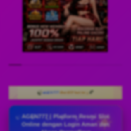
🍃
🍂
AGEN777
lihat RTP hari ini ↓
·
AGEN777 | Platform Resmi Slot
Online dengan Login Aman dan