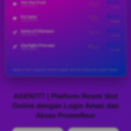
88.1%
Koi Gate
🍁
HABANERO
↗ +0.8
85.3%
Gates of Olympus
🍂
PRAGMATIC
↘ -5.4
89.9%
Starlight Princess
🍂
PRAGMATIC
↘ -1.6
90.7%
Sweet Bonanza
🍂
PRAGMATIC
↘ -1.5
87.6%
Mahjong Ways 2
🌿
Angka di atas hanyalah catatan ringkas; bermain tetap perlu kepala dingin.
PG SOFT
↘ -10.0
86.9%
Lucky Neko
🌿
PG SOFT
↘ -7.7
89.5%
AGEN777 | Platform Resmi Slot
Treasures of Aztec
🌿
PG SOFT
↘ -1.0
Online dengan Login Aman dan
88.2%
Hot Hot Fruit
🍁
HABANERO
Akses Promofleur
↘ -8.7
88.1%
Koi Gate
🍁
HABANERO
↗ +0.8