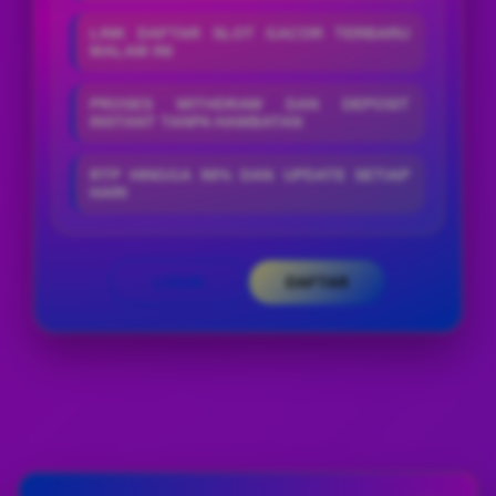
LINK DAFTAR SLOT GACOR TERBARU
MALAM INI
PROSES WITHDRAW DAN DEPOSIT
INSTANT TANPA HAMBATAN
RTP HINGGA 98% DAN UPDATE SETIAP
HARI
LOGIN
DAFTAR
Layer Popup Close