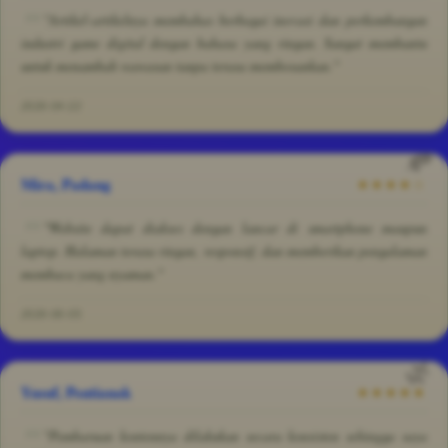
"Artikel-artikelnya membahas berbagai inovasi dan perkembangan
industri game digital dengan bahasa yang ringan. Sangat membantu
untuk menambah wawasan tanpa terasa membosankan."
2026-04-22
Mira, Padang
★★★★☆
"Website dapat diakses dengan lancar di smartphone maupun
laptop. Halaman terasa ringan, responsif, dan memberikan pengalaman
membaca yang nyaman."
2026-06-05
Yusuf, Pontianak
★★★★★
"Pembaruan kontennya dilakukan secara konsisten sehingga saya