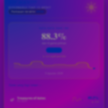
RTP AGEN777
DIPERBARUI TIAP 15 MENIT
Pantauan terakhir
09:46
RATA-RATA HARI INI
88.3%
85.3%
Gates of Olympus
🍂
PRAGMATIC
↘ -5.4
dari 8 game pilihan
89.9%
Starlight Princess
🍂
PRAGMATIC
↘ -1.6
Tenang
90.7%
↘ -4.4 sejak jam lalu
Sweet Bonanza
🍂
PRAGMATIC
↘ -1.5
87.6%
Mahjong Ways 2
🌿
PG SOFT
↘ -10.0
9 Agustus 2026
86.9%
Lucky Neko
🌿
PG SOFT
↘ -7.7
Game yang lagi ramai —
89.5%
Treasures of Aztec
🌿
PG SOFT
↘ -1.0
88.2%
Hot Hot Fruit
🍁
HABANERO
↘ -8.7