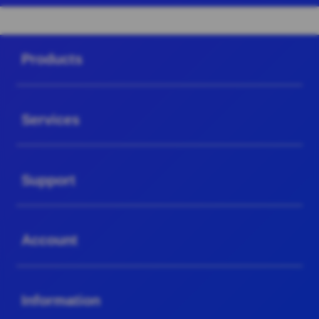
Buka
Footer Navigation
Products
Buka
Services
Buka
Support
Buka
Account
Buka
Information