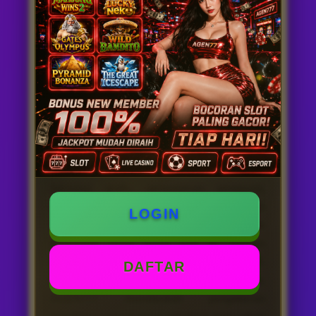
digital yang menghadirkan berbagai artikel
mengenai inovasi teknologi, perkembangan
platform interaktif, serta dinamika industri
hiburan digital yang terus mengalami
perubahan. Setiap materi disusun secara
orisinal dengan pendekatan yang informatif,
ringkas, dan mudah dipahami sehingga dapat
menjadi referensi bagi pembaca yang ingin
memperluas wawasan mengenai dunia game
modern. Beragam pembahasan meliputi
teknologi grafis, pengalaman pengguna,
desain antarmuka, performa sistem, hingga
LOGIN
tren pengembangan yang membentuk
ekosistem game digital saat ini. Dengan
tampilan yang responsif, navigasi yang intuitif,
DAFTAR
serta pembaruan konten secara berkala,
AGEN777 memberikan pengalaman