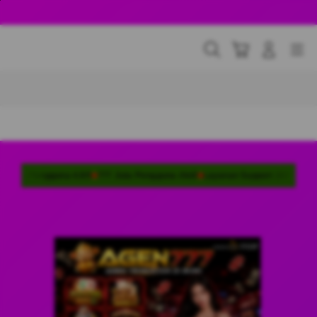
Skip
to
content
Cari
Troli
Login
Navigation
Buka Info Lebih Lanjut
777 Juta Pengguna Aktif
Layanan Support 24/7