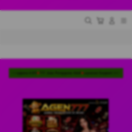
Skip
to
content
Cari
Troli
Login
Navigation
Buka Info Lebih Lanjut
.9/5
777 Juta Pengguna Aktif
Layanan Support 24/7