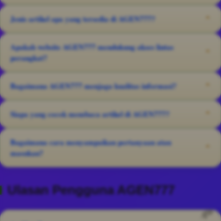
AGEN777 bertujuan menyediakan informasi yang akurat dan mudah
Jenis artikel apa yang tersedia di AGEN777?
⌃
dipahami mengenai perkembangan game digital, teknologi interaktif,
inovasi platform, serta berbagai tren terbaru dalam industri hiburan
Pengunjung dapat menemukan berbagai artikel mengenai teknologi
Apakah website AGEN777 mendukung akses lintas
digital.
⌃
game, pembaruan fitur, desain antarmuka, pengalaman pengguna,
perangkat?
perkembangan visual, serta pembahasan mengenai inovasi yang terus
berkembang dalam ekosistem game digital.
Ya. Seluruh halaman telah dirancang responsif sehingga dapat diakses
Bagaimana AGEN777 menjaga kualitas informasi?
⌃
dengan baik melalui desktop, laptop, tablet, maupun smartphone tanpa
mengurangi kenyamanan saat membaca.
Seluruh konten ditulis secara orisinal, diperiksa sebelum
Siapa yang cocok membaca artikel di AGEN777?
⌃
dipublikasikan, dan diperbarui secara berkala agar tetap sesuai dengan
perkembangan teknologi dan informasi terbaru di dunia game digital.
Konten AGEN777 ditujukan untuk pembaca yang ingin memperluas
Bagaimana cara menyampaikan pertanyaan atau
⌃
wawasan mengenai perkembangan teknologi game digital, baik pemula,
masukan?
penggemar game, maupun masyarakat yang tertarik dengan industri
hiburan interaktif.
Pengunjung dapat menggunakan halaman kontak resmi untuk
Ulasan Pengguna AGEN777
mengirimkan pertanyaan, saran, maupun masukan. Setiap pesan akan
dipelajari sebagai bagian dari komitmen AGEN777 dalam
meningkatkan kualitas konten dan pengalaman pengguna.