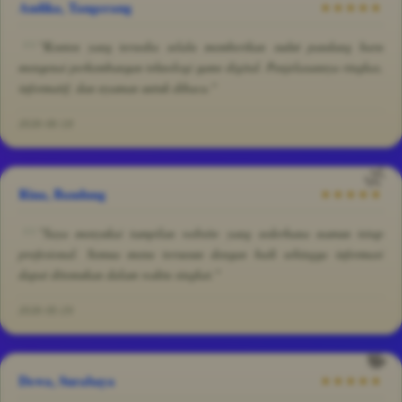
Andika, Tangerang
★★★★★
"Konten yang tersedia selalu memberikan sudut pandang baru
mengenai perkembangan teknologi game digital. Penjelasannya ringkas,
informatif, dan nyaman untuk dibaca."
2026-06-18
Rina, Bandung
★★★★★
"Saya menyukai tampilan website yang sederhana namun tetap
profesional. Semua menu tersusun dengan baik sehingga informasi
dapat ditemukan dalam waktu singkat."
2026-05-29
Dewa, Surabaya
★★★★★