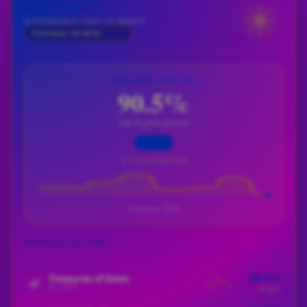
RTP AGEN777
DIPERBARUI TIAP 15 MENIT
Pantauan terakhir
01:40
RATA-RATA HARI INI
90.5%
91.7%
Gates of Olympus
🍂
PRAGMATIC
↘ -1.5
dari 8 game pilihan
96.9%
Starlight Princess
🍂
PRAGMATIC
↘ -0.3
Stabil
↘ -2.6 sejak jam lalu
86.3%
Sweet Bonanza
🍂
PRAGMATIC
↘ -9.3
85.9%
Mahjong Ways 2
🌿
8 Agustus 2026
PG SOFT
↗ +0.5
86.1%
Lucky Neko
🌿
Game yang lagi ramai —
PG SOFT
↘ -11.5
88.5%
Treasures of Aztec
🌿
PG SOFT
↗ +0.3
94.5%
Hot Hot Fruit
🍁