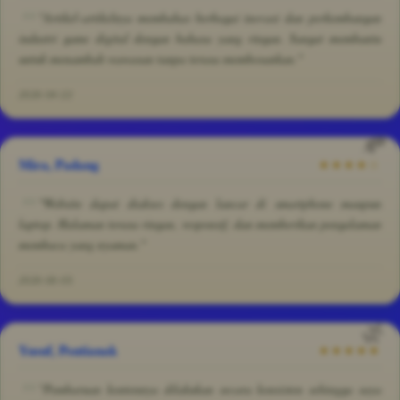
"Artikel-artikelnya membahas berbagai inovasi dan perkembangan
industri game digital dengan bahasa yang ringan. Sangat membantu
untuk menambah wawasan tanpa terasa membosankan."
2026-04-22
Mira, Padang
★★★★☆
"Website dapat diakses dengan lancar di smartphone maupun
laptop. Halaman terasa ringan, responsif, dan memberikan pengalaman
membaca yang nyaman."
2026-06-05
Yusuf, Pontianak
★★★★★
"Pembaruan kontennya dilakukan secara konsisten sehingga saya