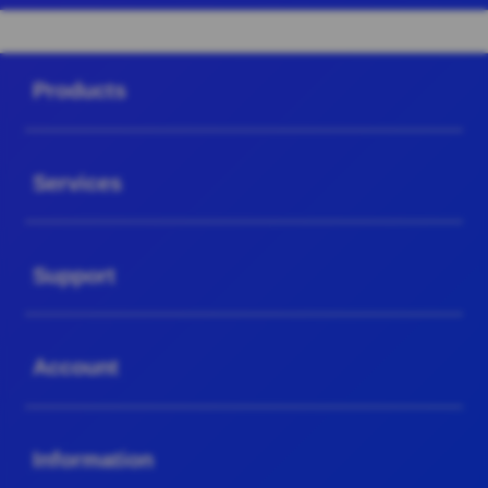
Buka
Footer Navigation
Products
Buka
Services
Buka
Support
Buka
Account
Buka
Information