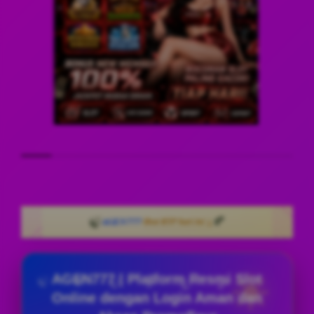
🍃
🍂
AGEN777
lihat RTP hari ini ↓
·
AGEN777 | Platform Resmi Slot
Online dengan Login Aman dan