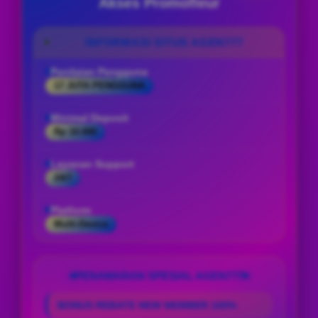
Akses Promofleur
INFORMASI SITUS AGEN777
Penilaian Pengguna
17 JUTA PENGGUNA
Minimal Deposit
Rp 10.000
Layanan Support
24/7
Platform
Multi-Device
PENAWARAN SPESIAL AGEN777
BONUS REBATE NEW MEMBER 100%