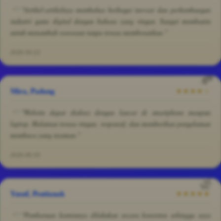
"Artikel-artikelnya membahas berbagai inovasi dan perkembangan
industri game digital dengan bahasa yang ringan. Sangat membantu
untuk menambah wawasan tanpa terasa membosankan."
2026-04-22
Mira, Padang
★★★★☆
"Website dapat diakses dengan lancar di smartphone maupun
laptop. Halaman terasa ringan, responsif, dan memberikan pengalaman
membaca yang nyaman."
2026-06-05
Yusuf, Pontianak
★★★★★
"Pembaruan kontennya dilakukan secara konsisten sehingga saya