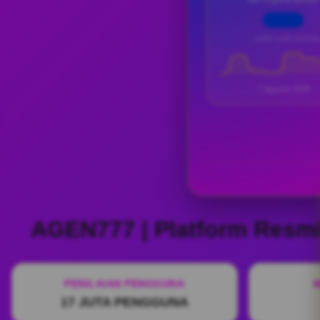
Stabil
— stabil sejak jam lal
7 Agustus 2026
AGEN777 | Platform Resmi
PENILAIAN PENGGUNA
17 JUTA PENGGUNA