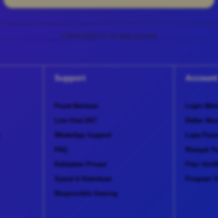
© 2026 AGEN777. All rights reserved.
Support
Account
Pusat Bantuan
Login Me
Live Chat 24/7
Daftar Aku
k
WhatsApp Support
Lupa Pass
FAQ
Riwayat Tr
Kebijakan Privasi
Fitur Verif
Syarat & Ketentuan
Program V
Responsible Gaming