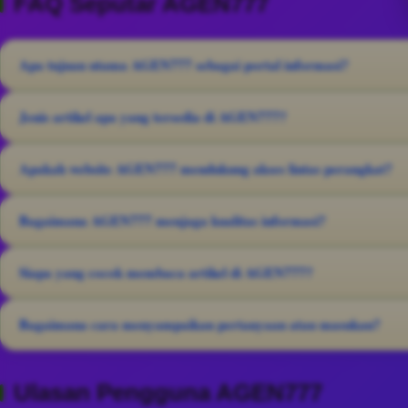
FAQ Seputar AGEN777
Apa tujuan utama AGEN777 sebagai portal informasi?
AGEN777 bertujuan menyediakan informasi yang akurat dan mudah dipahami m
Jenis artikel apa yang tersedia di AGEN777?
Pengunjung dapat menemukan berbagai artikel mengenai teknologi game
Apakah website AGEN777 mendukung akses lintas perangkat?
ekosistem game digital.
Ya. Seluruh halaman telah dirancang responsif sehingga dapat diakses de
Bagaimana AGEN777 menjaga kualitas informasi?
Seluruh konten ditulis secara orisinal, diperiksa sebelum dipublikasikan, 
Siapa yang cocok membaca artikel di AGEN777?
Konten AGEN777 ditujukan untuk pembaca yang ingin memperluas wawasan m
Bagaimana cara menyampaikan pertanyaan atau masukan?
Pengunjung dapat menggunakan halaman kontak resmi untuk mengirimkan
Ulasan Pengguna AGEN777
pengalaman pengguna.