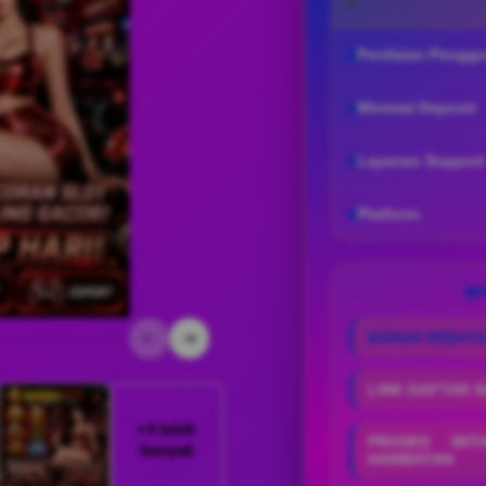
Penilaian Pengg
Minimal Deposit
Layanan Support
Platform
P
Sebelumnya
Berikutnya
BONUS REBATE
LINK DAFTAR 
+4 lebih
PROSES WIT
banyak
HAMBATAN