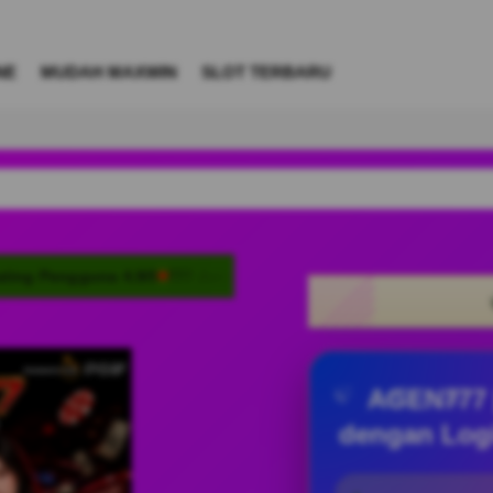
NE
MUDAH MAXWIN
SLOT TERBARU
ta Pengguna Aktif
Layanan Support 24/7
AGEN777 |
dengan Log