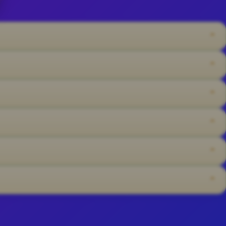
⌃
erta berbagai tren terbaru dalam industri hiburan digital.
⌃
isual, serta pembahasan mengenai inovasi yang terus berkembang dalam
⌃
ngi kenyamanan saat membaca.
⌃
dan informasi terbaru di dunia game digital.
⌃
 maupun masyarakat yang tertarik dengan industri hiburan interaktif.
⌃
 bagian dari komitmen AGEN777 dalam meningkatkan kualitas konten dan