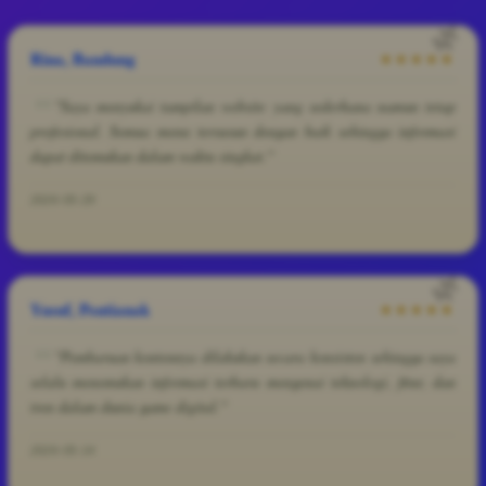
Rina, Bandung
★★★★★
"Saya menyukai tampilan website yang sederhana namun tetap
profesional. Semua menu tersusun dengan baik sehingga informasi
dapat ditemukan dalam waktu singkat."
2026-05-29
Yusuf, Pontianak
★★★★★
"Pembaruan kontennya dilakukan secara konsisten sehingga saya
selalu menemukan informasi terbaru mengenai teknologi, fitur, dan
tren dalam dunia game digital."
2026-05-14