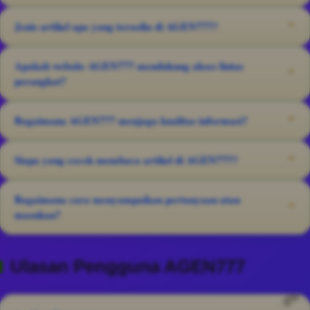
AGEN777 bertujuan menyediakan informasi yang akurat dan mudah
Jenis artikel apa yang tersedia di AGEN777?
⌃
dipahami mengenai perkembangan game digital, teknologi interaktif,
inovasi platform, serta berbagai tren terbaru dalam industri hiburan
Pengunjung dapat menemukan berbagai artikel mengenai teknologi
Apakah website AGEN777 mendukung akses lintas
digital.
⌃
game, pembaruan fitur, desain antarmuka, pengalaman pengguna,
perangkat?
perkembangan visual, serta pembahasan mengenai inovasi yang terus
berkembang dalam ekosistem game digital.
Ya. Seluruh halaman telah dirancang responsif sehingga dapat diakses
Bagaimana AGEN777 menjaga kualitas informasi?
⌃
dengan baik melalui desktop, laptop, tablet, maupun smartphone tanpa
mengurangi kenyamanan saat membaca.
Seluruh konten ditulis secara orisinal, diperiksa sebelum
Siapa yang cocok membaca artikel di AGEN777?
⌃
dipublikasikan, dan diperbarui secara berkala agar tetap sesuai dengan
perkembangan teknologi dan informasi terbaru di dunia game digital.
Konten AGEN777 ditujukan untuk pembaca yang ingin memperluas
Bagaimana cara menyampaikan pertanyaan atau
⌃
wawasan mengenai perkembangan teknologi game digital, baik pemula,
masukan?
penggemar game, maupun masyarakat yang tertarik dengan industri
hiburan interaktif.
Pengunjung dapat menggunakan halaman kontak resmi untuk
Ulasan Pengguna AGEN777
mengirimkan pertanyaan, saran, maupun masukan. Setiap pesan akan
dipelajari sebagai bagian dari komitmen AGEN777 dalam
meningkatkan kualitas konten dan pengalaman pengguna.