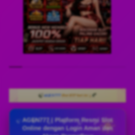
🍂
🍃
AGEN777
lihat RTP hari ini ↓
·
AGEN777 | Platform Resmi Slot
Online dengan Login Aman dan