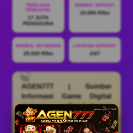
95.7%
Lucky Neko
PENILAIAN
MINIMAL DEPOSIT
🌿
PG SOFT
↗ +6.1
PENGGUNA
10.000 Ribu
17 JUTA
92.0%
Treasures of Aztec
🌿
PENGGUNA
PG SOFT
↘ -1.6
90.6%
Hot Hot Fruit
🍁
HABANERO
↘ -2.2
MINIMAL WITHDRAW
LAYANAN SUPPORT
88.9%
Koi Gate
🍁
HABANERO
25.000 Ribu
24/7
↘ -2.2
AGEN777 | Sumber
Informasi Game Digital
dengan Pembahasan
Modern dan Informatif
AGEN777
merupakan portal informasi game