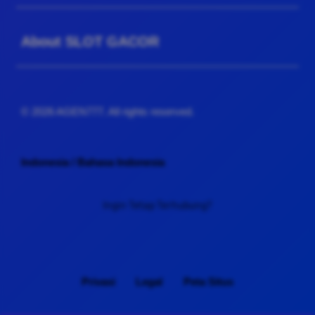
Buka
About SLOT GACOR
© 2026 AGEN777. All rights reserved.
Indonesia / Bahasa Indonesia
Ingin Tetap Terhubung?
Privasi
Legal
Peta Situs