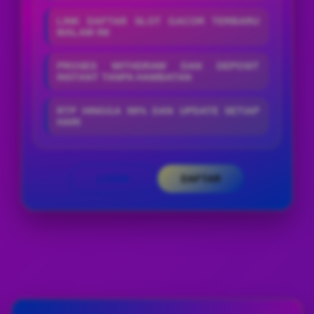
LINK DAFTAR SLOT GACOR TERBARU
MALAM INI
PROSES WITHDRAW DAN DEPOSIT
INSTANT TANPA HAMBATAN
RTP HINGGA 98% DAN UPDATE SETIAP
HARI
LOGIN
DAFTAR
Layer Popup Close