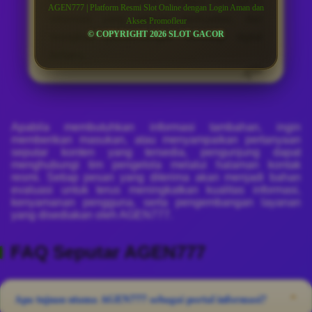
membaca yang nyaman sekaligus menyajikan
AGEN777 | Platform Resmi Slot Online dengan Login Aman dan
informasi yang relevan, berkualitas, dan
Akses Promofleur
© COPYRIGHT 2026 SLOT GACOR
mengikuti perkembangan teknologi digital
terbaru.
Apabila membutuhkan informasi tambahan, ingin
memberikan masukan, atau menyampaikan pertanyaan
seputar konten yang tersedia, pengunjung dapat
menghubungi tim pengelola melalui halaman kontak
resmi. Setiap pesan yang diterima akan menjadi bahan
evaluasi untuk terus meningkatkan kualitas informasi,
kenyamanan pengguna, serta pengembangan layanan
yang disediakan oleh AGEN777.
FAQ Seputar AGEN777
Apa tujuan utama AGEN777 sebagai portal informasi?
⌃