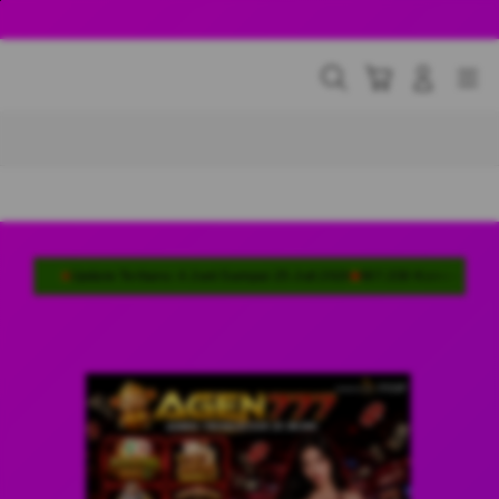
Skip
to
content
Cari
Troli
Login
Navigation
Buka Info Lebih Lanjut
rbaru: 4 Juni Sampai 25 Juli 2026
987.338 Komentar Member
Rating Penggu