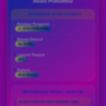
Akses Promofleur
INFORMASI SITUS AGEN777
Penilaian Pengguna
17 JUTA PENGGUNA
Minimal Deposit
Rp 10.000
Layanan Support
24/7
Platform
Multi-Device
PENAWARAN SPESIAL AGEN777
BONUS REBATE NEW MEMBER 100%