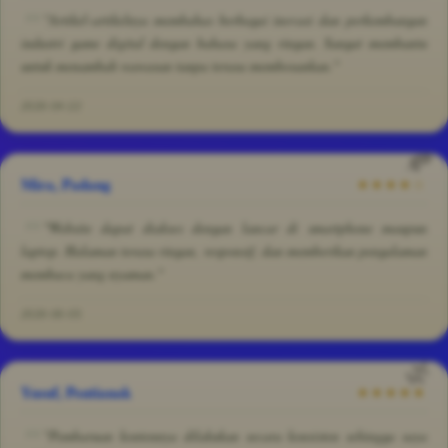
"Artikel-artikelnya membahas berbagai inovasi dan perkembangan
industri game digital dengan bahasa yang ringan. Sangat membantu
untuk menambah wawasan tanpa terasa membosankan."
2026-04-22
Mira, Padang
★★★★☆
"Website dapat diakses dengan lancar di smartphone maupun
laptop. Halaman terasa ringan, responsif, dan memberikan pengalaman
membaca yang nyaman."
2026-06-05
Yusuf, Pontianak
★★★★★
"Pembaruan kontennya dilakukan secara konsisten sehingga saya