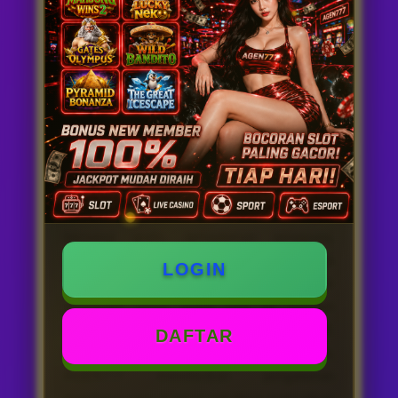
digital yang menghadirkan berbagai artikel
mengenai inovasi teknologi, perkembangan
platform interaktif, serta dinamika industri
hiburan digital yang terus mengalami
perubahan. Setiap materi disusun secara
orisinal dengan pendekatan yang informatif,
ringkas, dan mudah dipahami sehingga dapat
menjadi referensi bagi pembaca yang ingin
memperluas wawasan mengenai dunia game
modern. Beragam pembahasan meliputi
teknologi grafis, pengalaman pengguna,
desain antarmuka, performa sistem, hingga
LOGIN
tren pengembangan yang membentuk
ekosistem game digital saat ini. Dengan
tampilan yang responsif, navigasi yang intuitif,
DAFTAR
serta pembaruan konten secara berkala,
AGEN777 memberikan pengalaman