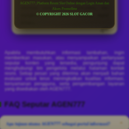
membaca yang nyaman sekaligus menyajikan
AGEN777 | Platform Resmi Slot Online dengan Login Aman dan
informasi yang relevan, berkualitas, dan
Akses Promofleur
© COPYRIGHT 2026 SLOT GACOR
mengikuti perkembangan teknologi digital
terbaru.
Apabila membutuhkan informasi tambahan, ingin
memberikan masukan, atau menyampaikan pertanyaan
seputar konten yang tersedia, pengunjung dapat
menghubungi tim pengelola melalui halaman kontak
resmi. Setiap pesan yang diterima akan menjadi bahan
evaluasi untuk terus meningkatkan kualitas informasi,
kenyamanan pengguna, serta pengembangan layanan
yang disediakan oleh AGEN777.
FAQ Seputar AGEN777
Apa tujuan utama AGEN777 sebagai portal informasi?
⌃