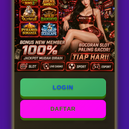
digital yang menghadirkan berbagai artikel
mengenai inovasi teknologi, perkembangan
platform interaktif, serta dinamika industri
hiburan digital yang terus mengalami
perubahan. Setiap materi disusun secara
orisinal dengan pendekatan yang informatif,
ringkas, dan mudah dipahami sehingga dapat
menjadi referensi bagi pembaca yang ingin
memperluas wawasan mengenai dunia game
modern. Beragam pembahasan meliputi
teknologi grafis, pengalaman pengguna,
desain antarmuka, performa sistem, hingga
LOGIN
tren pengembangan yang membentuk
ekosistem game digital saat ini. Dengan
tampilan yang responsif, navigasi yang intuitif,
DAFTAR
serta pembaruan konten secara berkala,
AGEN777 memberikan pengalaman