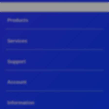
Buka
Footer Navigation
Products
Buka
Services
Buka
Support
Buka
Account
Buka
Information