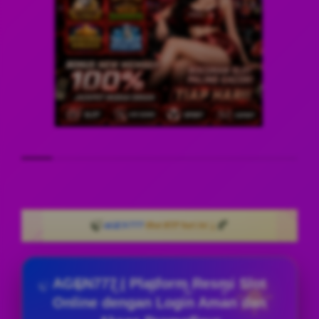
🍃
🍂
AGEN777
lihat RTP hari ini ↓
·
AGEN777 | Platform Resmi Slot
Online dengan Login Aman dan