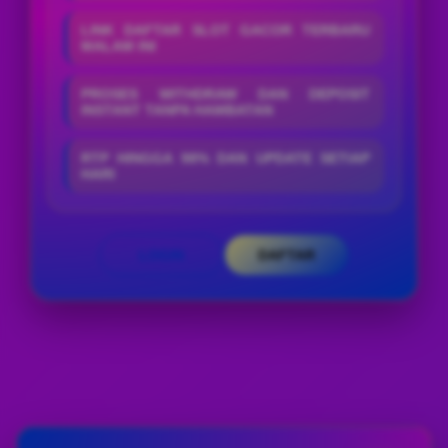
LINK DAFTAR SLOT GACOR TERBARU
MALAM INI
PROSES WITHDRAW DAN DEPOSIT
INSTANT TANPA HAMBATAN
RTP HINGGA 98% DAN UPDATE SETIAP
HARI
LOGIN
DAFTAR
Layer Popup Close