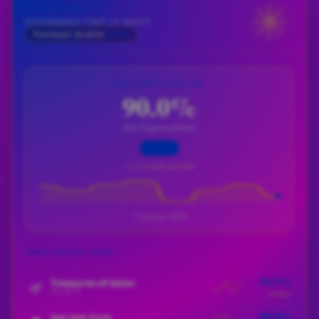
RTP AGEN777
DIPERBARUI TIAP 15 MENIT
Pantauan terakhir
03:32
RATA-RATA HARI INI
86.8%
Gates of Olympus
90.0%
🍂
PRAGMATIC
↘ -8.2
88.9%
Starlight Princess
dari 8 game pilihan
🍂
PRAGMATIC
↘ -8.3
Stabil
85.9%
Sweet Bonanza
🍂
↘ -2.0 sejak jam lalu
PRAGMATIC
↘ -2.7
94.0%
Mahjong Ways 2
🌿
PG SOFT
↘ -0.6
7 Agustus 2026
90.8%
Lucky Neko
🌿
PG SOFT
↗ +3.0
Game yang lagi ramai —
95.9%
Treasures of Aztec
🌿
PG SOFT
↗ +0.3
88.0%
Hot Hot Fruit
🍁
HABANERO
↗ +0.6