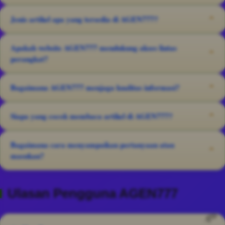
AGEN777 bertujuan menyediakan informasi yang akurat dan mudah
Jenis artikel apa yang tersedia di AGEN777?
⌃
dipahami mengenai perkembangan game digital, teknologi interaktif,
inovasi platform, serta berbagai tren terbaru dalam industri hiburan
Pengunjung dapat menemukan berbagai artikel mengenai teknologi
Apakah website AGEN777 mendukung akses lintas
digital.
⌃
game, pembaruan fitur, desain antarmuka, pengalaman pengguna,
perangkat?
perkembangan visual, serta pembahasan mengenai inovasi yang terus
berkembang dalam ekosistem game digital.
Ya. Seluruh halaman telah dirancang responsif sehingga dapat diakses
Bagaimana AGEN777 menjaga kualitas informasi?
⌃
dengan baik melalui desktop, laptop, tablet, maupun smartphone tanpa
mengurangi kenyamanan saat membaca.
Seluruh konten ditulis secara orisinal, diperiksa sebelum
Siapa yang cocok membaca artikel di AGEN777?
⌃
dipublikasikan, dan diperbarui secara berkala agar tetap sesuai dengan
perkembangan teknologi dan informasi terbaru di dunia game digital.
Konten AGEN777 ditujukan untuk pembaca yang ingin memperluas
Bagaimana cara menyampaikan pertanyaan atau
⌃
wawasan mengenai perkembangan teknologi game digital, baik pemula,
masukan?
penggemar game, maupun masyarakat yang tertarik dengan industri
hiburan interaktif.
Pengunjung dapat menggunakan halaman kontak resmi untuk
Ulasan Pengguna AGEN777
mengirimkan pertanyaan, saran, maupun masukan. Setiap pesan akan
dipelajari sebagai bagian dari komitmen AGEN777 dalam
meningkatkan kualitas konten dan pengalaman pengguna.