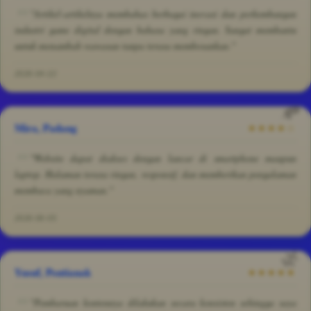
"Artikel-artikelnya membahas berbagai inovasi dan perkembangan
industri game digital dengan bahasa yang ringan. Sangat membantu
untuk menambah wawasan tanpa terasa membosankan."
2026-04-22
Mira, Padang
★★★★☆
"Website dapat diakses dengan lancar di smartphone maupun
laptop. Halaman terasa ringan, responsif, dan memberikan pengalaman
membaca yang nyaman."
2026-06-05
Yusuf, Pontianak
★★★★★
"Pembaruan kontennya dilakukan secara konsisten sehingga saya