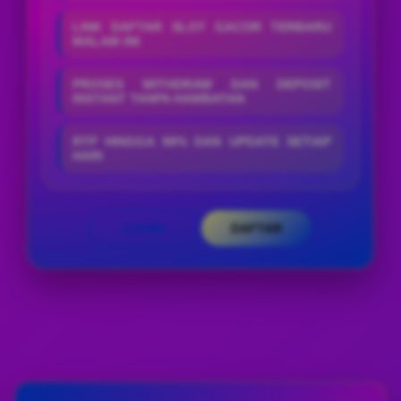
LINK DAFTAR SLOT GACOR TERBARU
MALAM INI
PROSES WITHDRAW DAN DEPOSIT
INSTANT TANPA HAMBATAN
RTP HINGGA 98% DAN UPDATE SETIAP
HARI
LOGIN
DAFTAR
Layer Popup Close