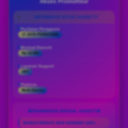
Akses Promofleur
INFORMASI SITUS AGEN777
Penilaian Pengguna
17 JUTA PENGGUNA
Minimal Deposit
Rp 10.000
Layanan Support
24/7
Platform
Multi-Device
PENAWARAN SPESIAL AGEN777
BONUS REBATE NEW MEMBER 100%