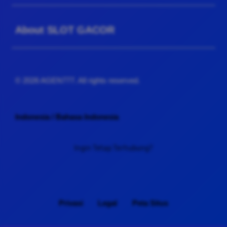
Buka
About SLOT GACOR
© 2026 AGEN777. All rights reserved.
Indonesia / Bahasa Indonesia
Ingin Tetap Terhubung?
Privasi
Legal
Peta Situs