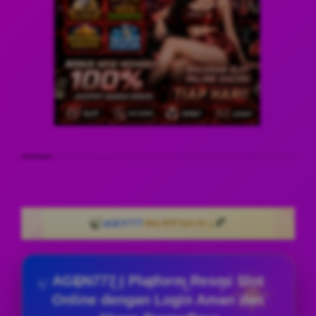
🍃
🍂
AGEN777
lihat RTP hari ini ↓
·
AGEN777 | Platform Resmi Slot
Online dengan Login Aman dan