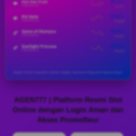
↘ -8.7
93.6%
Koi Gate
🍁
HABANERO
↗ +2.6
91.8%
Gates of Olympus
🍂
PRAGMATIC
↗ +5.2
88.6%
Starlight Princess
🍂
PRAGMATIC
↗ +1.4
86.3%
Sweet Bonanza
🍂
PRAGMATIC
↘ -0.7
90.4%
Mahjong Ways 2
🌿
Angka di atas hanyalah catatan ringkas; bermain tetap perlu kepala dingin.
PG SOFT
↗ +4.5
85.4%
Lucky Neko
🌿
PG SOFT
↘ -4.2
AGEN777 | Platform Resmi Slot
92.5%
Treasures of Aztec
🌿
PG SOFT
↘ -2.9
Online dengan Login Aman dan
87.1%
Hot Hot Fruit
🍁
Akses Promofleur
HABANERO
↘ -8.7
93.6%
Koi Gate
🍁
HABANERO
↗ +2.6