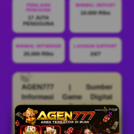
PENILAIAN
MINIMAL DEPOSIT
PENGGUNA
10.000 Ribu
17 JUTA
PENGGUNA
MINIMAL WITHDRAW
LAYANAN SUPPORT
25.000 Ribu
24/7
AGEN777 | Sumber
Informasi Game Digital
dengan Pembahasan
Modern dan Informatif
AGEN777
merupakan portal informasi game