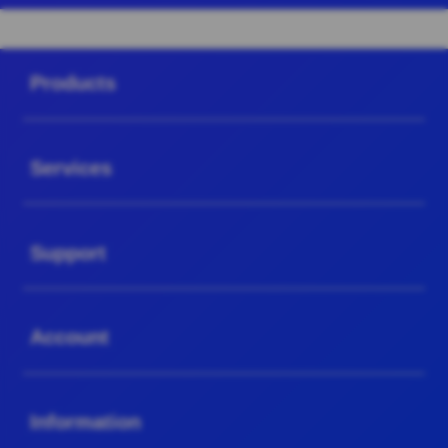
Buka
Footer Navigation
Products
Buka
Services
Buka
Support
Buka
Account
Buka
Information