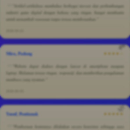
"Artikel-artikelnya membahas berbagai inovasi dan perkembangan
industri game digital dengan bahasa yang ringan. Sangat membantu
untuk menambah wawasan tanpa terasa membosankan."
2026-04-22
Mira, Padang
★★★★☆
"Website dapat diakses dengan lancar di smartphone maupun
laptop. Halaman terasa ringan, responsif, dan memberikan pengalaman
membaca yang nyaman."
2026-06-05
Yusuf, Pontianak
★★★★★
"Pembaruan kontennya dilakukan secara konsisten sehingga saya