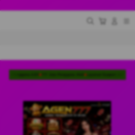
Skip
to
content
Cari
Troli
Login
Navigation
Buka Info Lebih Lanjut
4.9/5
777 Juta Pengguna Aktif
Layanan Support 24/7