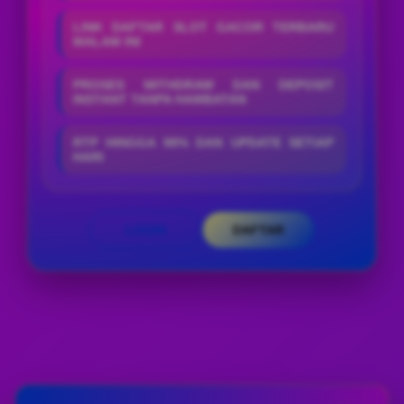
LINK DAFTAR SLOT GACOR TERBARU
MALAM INI
PROSES WITHDRAW DAN DEPOSIT
INSTANT TANPA HAMBATAN
RTP HINGGA 98% DAN UPDATE SETIAP
HARI
LOGIN
DAFTAR
Layer Popup Close