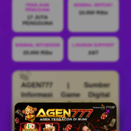
PENILAIAN
MINIMAL DEPOSIT
PENGGUNA
10.000 Ribu
17 JUTA
PENGGUNA
MINIMAL WITHDRAW
LAYANAN SUPPORT
25.000 Ribu
24/7
AGEN777 | Sumber
Informasi Game Digital
dengan Pembahasan
Modern dan Informatif
AGEN777
merupakan portal informasi game