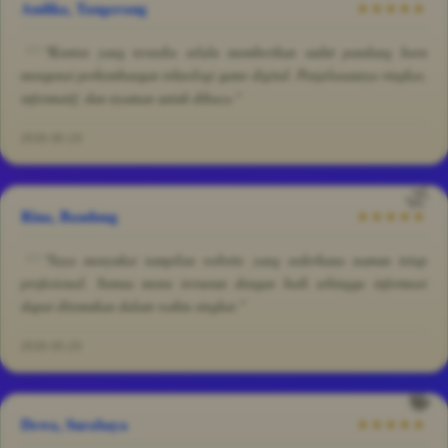
Andika, Tangerang
★★★★★
"Konten yang tersedia selalu memberikan sudut pandang baru
mengenai perkembangan teknologi game digital. Penjelasannya ringkas,
informatif, dan nyaman untuk dibaca."
2026-06-18
Rina, Bandung
★★★★★
"Saya menyukai tampilan website yang sederhana namun tetap
profesional. Semua menu tersusun dengan baik sehingga informasi
dapat ditemukan dalam waktu singkat."
2026-05-29
Dewa, Surabaya
★★★★★