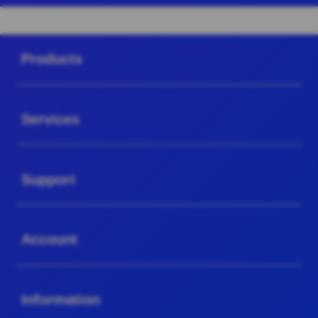
Buka
Footer Navigation
Products
Buka
Services
Buka
Support
Buka
Account
Buka
Information