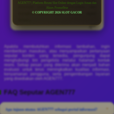
membaca yang nyaman sekaligus menyajikan
AGEN777 | Platform Resmi Slot Online dengan Login Aman dan
informasi yang relevan, berkualitas, dan
Akses Promofleur
© COPYRIGHT 2026 SLOT GACOR
mengikuti perkembangan teknologi digital
terbaru.
Apabila membutuhkan informasi tambahan, ingin
memberikan masukan, atau menyampaikan pertanyaan
seputar konten yang tersedia, pengunjung dapat
menghubungi tim pengelola melalui halaman kontak
resmi. Setiap pesan yang diterima akan menjadi bahan
evaluasi untuk terus meningkatkan kualitas informasi,
kenyamanan pengguna, serta pengembangan layanan
yang disediakan oleh AGEN777.
FAQ Seputar AGEN777
Apa tujuan utama AGEN777 sebagai portal informasi?
⌃