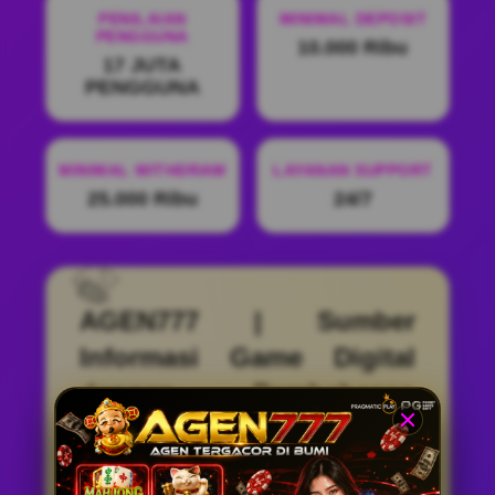
PENILAIAN
MINIMAL DEPOSIT
PENGGUNA
10.000 Ribu
17 JUTA
PENGGUNA
MINIMAL WITHDRAW
LAYANAN SUPPORT
25.000 Ribu
24/7
AGEN777 | Sumber
Informasi Game Digital
dengan Pembahasan
Modern dan Informatif
AGEN777
merupakan portal informasi game