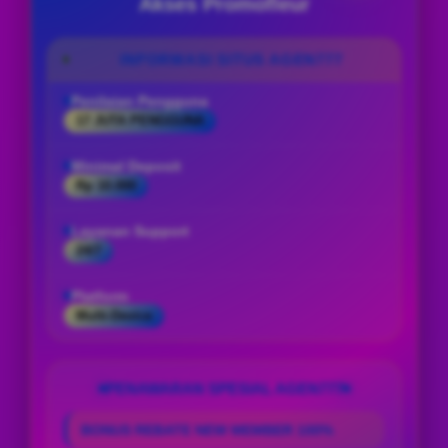
Akses Promofleur
INFORMASI SITUS AGEN777
Penilaian Pengguna
17 JUTA PENGGUNA
Minimal Deposit
Rp 10.000
Layanan Support
24/7
Platform
Multi-Device
PENAWARAN SPESIAL AGEN777
BONUS REBATE NEW MEMBER 100%