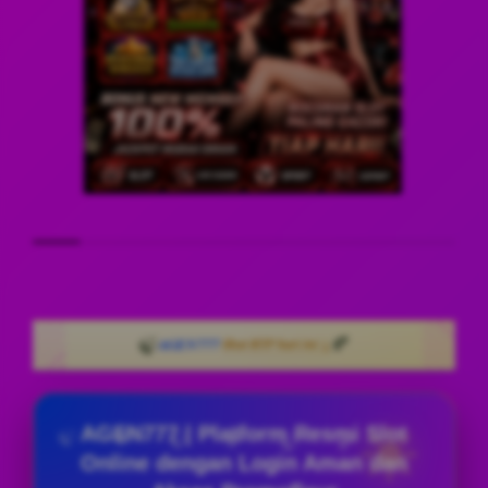
🍃
🍂
AGEN777
lihat RTP hari ini ↓
·
AGEN777 | Platform Resmi Slot
Online dengan Login Aman dan