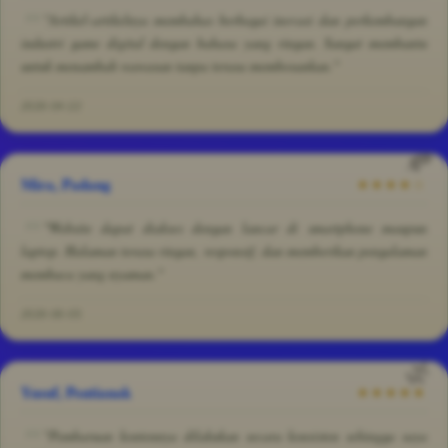
"Artikel-artikelnya membahas berbagai inovasi dan perkembangan
industri game digital dengan bahasa yang ringan. Sangat membantu
untuk menambah wawasan tanpa terasa membosankan."
2026-04-22
Mira, Padang
★★★★☆
"Website dapat diakses dengan lancar di smartphone maupun
laptop. Halaman terasa ringan, responsif, dan memberikan pengalaman
membaca yang nyaman."
2026-06-05
Yusuf, Pontianak
★★★★★
"Pembaruan kontennya dilakukan secara konsisten sehingga saya