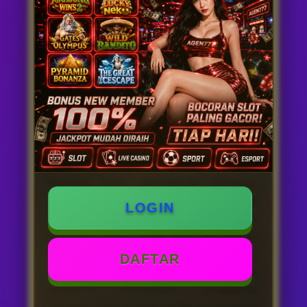
digital yang menghadirkan berbagai artikel
mengenai inovasi teknologi, perkembangan
platform interaktif, serta dinamika industri
hiburan digital yang terus mengalami
perubahan. Setiap materi disusun secara
orisinal dengan pendekatan yang informatif,
ringkas, dan mudah dipahami sehingga dapat
menjadi referensi bagi pembaca yang ingin
memperluas wawasan mengenai dunia game
modern. Beragam pembahasan meliputi
teknologi grafis, pengalaman pengguna,
desain antarmuka, performa sistem, hingga
LOGIN
tren pengembangan yang membentuk
ekosistem game digital saat ini. Dengan
tampilan yang responsif, navigasi yang intuitif,
DAFTAR
serta pembaruan konten secara berkala,
AGEN777 memberikan pengalaman