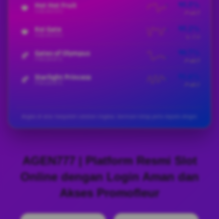
HABANERO
↗ +4.5
95.2%
Koi Gate
🍁
HABANERO
↘ -1.4
90.7%
Gates of Olympus
🍂
PRAGMATIC
↗ +0.5
91.6%
Starlight Princess
🍂
PRAGMATIC
↗ +0.1
89.2%
Sweet Bonanza
🍂
PRAGMATIC
↘ -4.7
91.2%
Mahjong Ways 2
Angka di atas hanyalah catatan ringkas; bermain tetap perlu kepala dingin.
🌿
PG SOFT
↗ +3.6
93.2%
Lucky Neko
🌿
PG SOFT
↗ +3.2
AGEN777 | Platform Resmi Slot
87.3%
Treasures of Aztec
🌿
PG SOFT
↗ +2.0
Online dengan Login Aman dan
95.5%
Hot Hot Fruit
🍁
Akses Promofleur
HABANERO
↗ +4.5
95.2%
Koi Gate
🍁
HABANERO