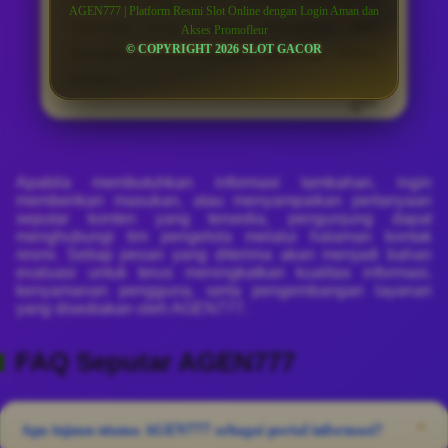
membaca yang nyaman sekaligus menyajikan
AGEN777 | Platform Resmi Slot Online dengan Login Aman dan
informasi yang relevan, berkualitas, dan
Akses Promofleur
© COPYRIGHT 2026 SLOT GACOR
mengikuti perkembangan teknologi digital
terbaru.
Apabila membutuhkan informasi tambahan, ingin
memberikan masukan, atau menyampaikan pertanyaan
seputar konten yang tersedia, pengunjung dapat
menghubungi tim pengelola melalui halaman kontak
resmi. Setiap pesan yang diterima akan menjadi bahan
evaluasi untuk terus meningkatkan kualitas informasi,
kenyamanan pengguna, serta pengembangan layanan
yang disediakan oleh AGEN777.
FAQ Seputar AGEN777
Apa tujuan utama AGEN777 sebagai portal informasi?
⌃