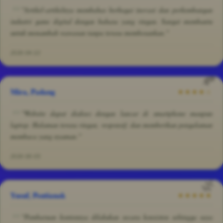
"Artikel-artikelnya membahas berbagai inovasi dan perkembangan
industri game digital dengan bahasa yang ringan. Sangat membantu
untuk menambah wawasan tanpa terasa membosankan."
2026-04-22
Mira, Padang
★★★★☆
"Website dapat diakses dengan lancar di smartphone maupun
laptop. Halaman terasa ringan, responsif, dan memberikan pengalaman
membaca yang nyaman."
2026-06-05
Yusuf, Pontianak
★★★★★
"Pembaruan kontennya dilakukan secara konsisten sehingga saya