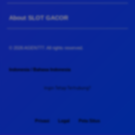
Buka
About SLOT GACOR
© 2026 AGEN777. All rights reserved.
Indonesia / Bahasa Indonesia
Ingin Tetap Terhubung?
Privasi
Legal
Peta Situs