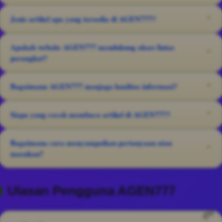
AGEN777 bertujuan menyediakan informasi yang akurat dan mudah
Jenis artikel apa yang tersedia di AGEN777?
⌃
dipahami mengenai perkembangan game digital, teknologi interaktif,
inovasi platform, serta berbagai tren terbaru dalam industri hiburan
Pengunjung dapat menemukan berbagai artikel mengenai teknologi
Apakah website AGEN777 mendukung akses lintas
digital.
⌃
game, pembaruan fitur, desain antarmuka, pengalaman pengguna,
perangkat?
perkembangan visual, serta pembahasan mengenai inovasi yang terus
berkembang dalam ekosistem game digital.
Ya. Seluruh halaman telah dirancang responsif sehingga dapat diakses
Bagaimana AGEN777 menjaga kualitas informasi?
⌃
dengan baik melalui desktop, laptop, tablet, maupun smartphone tanpa
mengurangi kenyamanan saat membaca.
Seluruh konten ditulis secara orisinal, diperiksa sebelum
Siapa yang cocok membaca artikel di AGEN777?
⌃
dipublikasikan, dan diperbarui secara berkala agar tetap sesuai dengan
perkembangan teknologi dan informasi terbaru di dunia game digital.
Konten AGEN777 ditujukan untuk pembaca yang ingin memperluas
Bagaimana cara menyampaikan pertanyaan atau
⌃
wawasan mengenai perkembangan teknologi game digital, baik pemula,
masukan?
penggemar game, maupun masyarakat yang tertarik dengan industri
hiburan interaktif.
Pengunjung dapat menggunakan halaman kontak resmi untuk
Ulasan Pengguna AGEN777
mengirimkan pertanyaan, saran, maupun masukan. Setiap pesan akan
dipelajari sebagai bagian dari komitmen AGEN777 dalam
meningkatkan kualitas konten dan pengalaman pengguna.