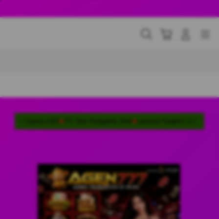
Skip
to
content
Cari
Troli
Login
Navigation
Buka Info Lebih Lanjut
777 Juta Pengguna Aktif
Layanan Support 24/7