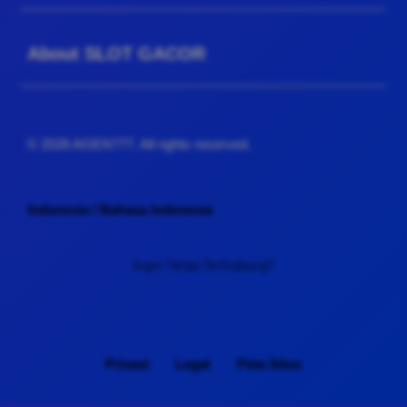
Buka
About SLOT GACOR
© 2026 AGEN777. All rights reserved.
Indonesia / Bahasa Indonesia
Ingin Tetap Terhubung?
Privasi
Legal
Peta Situs