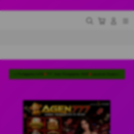
Skip
to
content
Cari
Troli
Login
Navigation
Buka Info Lebih Lanjut
/5
777 Juta Pengguna Aktif
Layanan Support 24/7