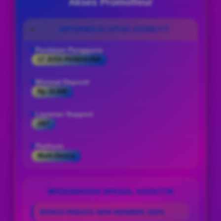
Akses Promofleur
INFORMASI SITUS AGEN777
Penilaian Pengguna
17 JUTA PENGGUNA
Minimal Deposit
Rp 10.000
Layanan Support
24/7
Platform
Multi-Device
PENAWARAN SPESIAL AGEN777
BONUS REBATE NEW MEMBER 100%