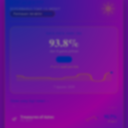
RTP AGEN777
DIPERBARUI TIAP 15 MENIT
Pantauan terakhir
15:54
RATA-RATA HARI INI
93.8%
94.8%
Gates of Olympus
🍂
PRAGMATIC
↗ +9.8
dari 8 game pilihan
89.7%
Starlight Princess
🍂
PRAGMATIC
↘ -1.6
Stabil
94.7%
↗ +3.2 sejak jam lalu
Sweet Bonanza
🍂
PRAGMATIC
↗ +4.7
95.7%
Mahjong Ways 2
🌿
PG SOFT
↘ -0.1
7 Agustus 2026
95.5%
Lucky Neko
🌿
PG SOFT
Game yang lagi ramai —
↗ +6.8
92.7%
Treasures of Aztec
🌿
PG SOFT
↗ +4.1
94.2%
Hot Hot Fruit
🍁
HABANERO