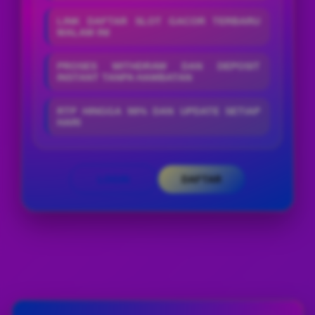
LINK DAFTAR SLOT GACOR TERBARU
MALAM INI
PROSES WITHDRAW DAN DEPOSIT
INSTANT TANPA HAMBATAN
RTP HINGGA 98% DAN UPDATE SETIAP
HARI
LOGIN
DAFTAR
Layer Popup Close