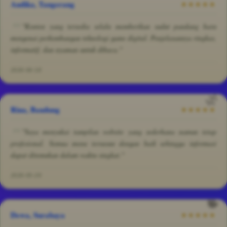
Andika, Tangerang
★★★★★
"Konten yang tersedia selalu memberikan sudut pandang baru
mengenai perkembangan teknologi game digital. Penjelasannya ringkas,
informatif, dan nyaman untuk dibaca."
2026-06-18
Rina, Bandung
★★★★★
"Saya menyukai tampilan website yang sederhana namun tetap
profesional. Semua menu tersusun dengan baik sehingga informasi
dapat ditemukan dalam waktu singkat."
2026-05-29
Dewa, Surabaya
★★★★★