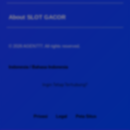
Buka
About SLOT GACOR
© 2026 AGEN777. All rights reserved.
Indonesia / Bahasa Indonesia
Ingin Tetap Terhubung?
Privasi
Legal
Peta Situs