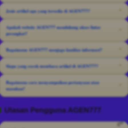
AGEN777 bertujuan menyediakan informasi yang akurat dan mudah
Jenis artikel apa yang tersedia di AGEN777?
⌃
dipahami mengenai perkembangan game digital, teknologi interaktif,
inovasi platform, serta berbagai tren terbaru dalam industri hiburan
Pengunjung dapat menemukan berbagai artikel mengenai teknologi
Apakah website AGEN777 mendukung akses lintas
digital.
⌃
game, pembaruan fitur, desain antarmuka, pengalaman pengguna,
perangkat?
perkembangan visual, serta pembahasan mengenai inovasi yang terus
berkembang dalam ekosistem game digital.
Ya. Seluruh halaman telah dirancang responsif sehingga dapat diakses
Bagaimana AGEN777 menjaga kualitas informasi?
⌃
dengan baik melalui desktop, laptop, tablet, maupun smartphone tanpa
mengurangi kenyamanan saat membaca.
Seluruh konten ditulis secara orisinal, diperiksa sebelum
Siapa yang cocok membaca artikel di AGEN777?
⌃
dipublikasikan, dan diperbarui secara berkala agar tetap sesuai dengan
perkembangan teknologi dan informasi terbaru di dunia game digital.
Konten AGEN777 ditujukan untuk pembaca yang ingin memperluas
Bagaimana cara menyampaikan pertanyaan atau
⌃
wawasan mengenai perkembangan teknologi game digital, baik pemula,
masukan?
penggemar game, maupun masyarakat yang tertarik dengan industri
hiburan interaktif.
Pengunjung dapat menggunakan halaman kontak resmi untuk
Ulasan Pengguna AGEN777
mengirimkan pertanyaan, saran, maupun masukan. Setiap pesan akan
dipelajari sebagai bagian dari komitmen AGEN777 dalam
meningkatkan kualitas konten dan pengalaman pengguna.