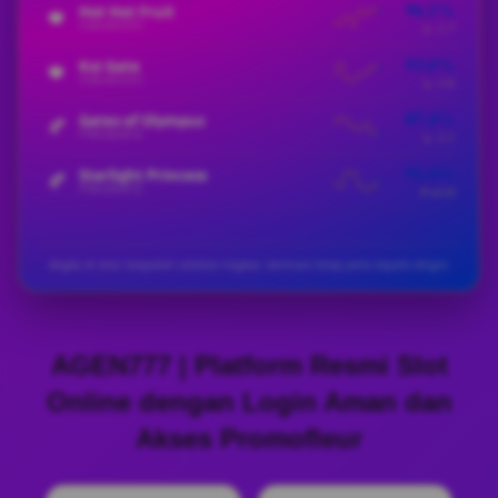
HABANERO
↘ -1.7
93.6%
Koi Gate
🍁
HABANERO
↘ -1.6
87.4%
Gates of Olympus
🍂
PRAGMATIC
↘ -1.1
92.4%
Starlight Princess
🍂
PRAGMATIC
↗ +3.0
93.3%
Sweet Bonanza
🍂
PRAGMATIC
↗ +1.7
93.2%
Mahjong Ways 2
Angka di atas hanyalah catatan ringkas; bermain tetap perlu kepala dingin.
🌿
PG SOFT
↗ +3.8
91.4%
Lucky Neko
🌿
PG SOFT
↘ -5.6
AGEN777 | Platform Resmi Slot
93.1%
Treasures of Aztec
🌿
PG SOFT
↘ -4.3
Online dengan Login Aman dan
96.1%
Hot Hot Fruit
🍁
Akses Promofleur
HABANERO
↘ -1.7
93.6%
Koi Gate
🍁
HABANERO