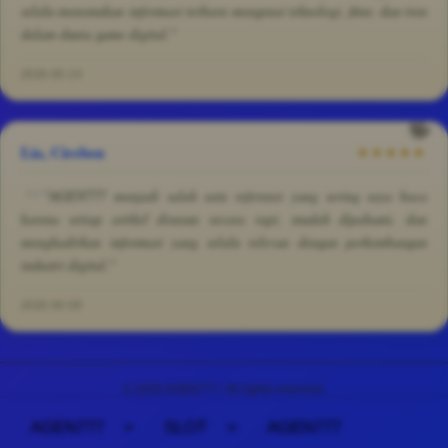
selalu menemukan informasi terbaru mengenai teknologi, fitur, dan tren
dalam dunia game digital."
2026-05-14
Lia, Cirebon
★★★★★
"AGEN777 menjadi salah satu referensi yang sering saya baca
karena setiap artikel disusun secara rapi, mudah dipahami, dan
menghadirkan informasi yang selalu relevan dengan perkembangan
industri digital."
2026-04-08
© 2026 AGEN777. All rights reserved.
AGEN777
>
SLOT
>
AGEN777