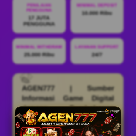
PENILAIAN
MINIMAL DEPOSIT
PENGGUNA
10.000 Ribu
17 JUTA
PENGGUNA
MINIMAL WITHDRAW
LAYANAN SUPPORT
25.000 Ribu
24/7
AGEN777 | Sumber
Informasi Game Digital
dengan Pembahasan
Modern dan Informatif
AGEN777
merupakan portal informasi game