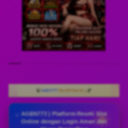
🍂
🍃
AGEN777
lihat RTP hari ini ↓
·
AGEN777 | Platform Resmi Slot
Online dengan Login Aman dan