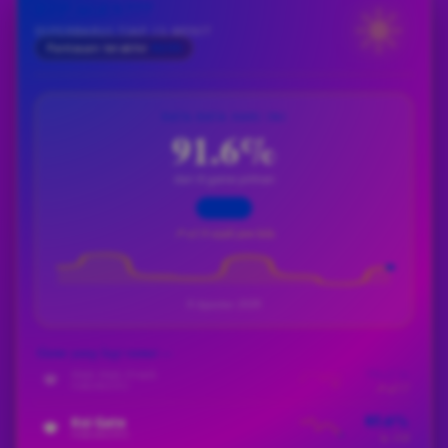
RTP AGEN777
DIPERBARUI TIAP 15 MENIT
Pantauan terakhir
02:55
89.0%
Gates of Olympus
🍂
PRAGMATIC
↗ +2.5
94.4%
Starlight Princess
🍂
RATA-RATA HARI INI
PRAGMATIC
↗ +5.9
91.6%
91.2%
Sweet Bonanza
🍂
PRAGMATIC
↗ +1.5
dari 8 game pilihan
97.5%
Mahjong Ways 2
🌿
Stabil
PG SOFT
↗ +11.0
↗ +1.9 sejak jam lalu
86.6%
Lucky Neko
🌿
PG SOFT
↘ -11.0
91.9%
Treasures of Aztec
8 Agustus 2026
🌿
PG SOFT
↗ +0.8
96.3%
Game yang lagi ramai —
Hot Hot Fruit
🍁
HABANERO
↗ +7.7
85.6%
Koi Gate
🍁
HABANERO
↘ -3.0