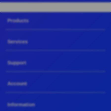
Buka
Footer Navigation
Products
Buka
Services
Buka
Support
Buka
Account
Buka
Information