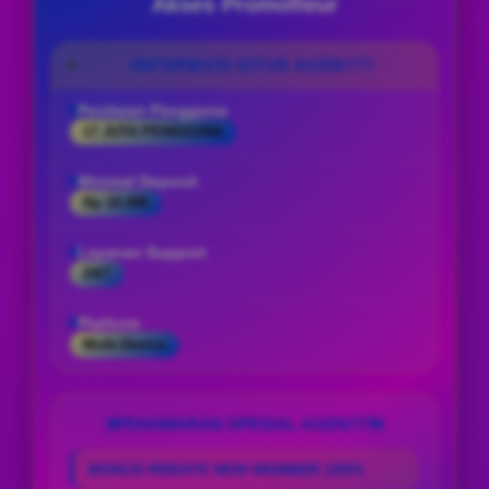
Akses Promofleur
INFORMASI SITUS AGEN777
Penilaian Pengguna
17 JUTA PENGGUNA
Minimal Deposit
Rp 10.000
Layanan Support
24/7
Platform
Multi-Device
PENAWARAN SPESIAL AGEN777
BONUS REBATE NEW MEMBER 100%