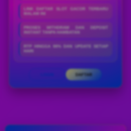
LINK DAFTAR SLOT GACOR TERBARU
MALAM INI
PROSES WITHDRAW DAN DEPOSIT
INSTANT TANPA HAMBATAN
RTP HINGGA 98% DAN UPDATE SETIAP
HARI
LOGIN
DAFTAR
Layer Popup Close