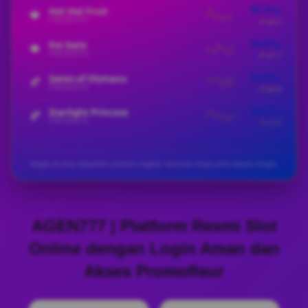
🍁
HABANERO
↗ +0.3
93.5%
Koi Gate
🍁
HABANERO
↗ +7.1
93.9%
Gates of Olympus
🍂
PRAGMATIC
↗ +6.6
96.2%
Starlight Princess
🍂
PRAGMATIC
↗ +3.0
90.4%
Sweet Bonanza
🍂
PRAGMATIC
↗ +3.4
91.4%
Angka di atas hanyalah catatan ringkas; bermain tetap perlu kepala dingin.
Mahjong Ways 2
🌿
PG SOFT
↗ +0.9
88.9%
Lucky Neko
🌿
PG SOFT
↘ -5.4
AGEN777 | Platform Resmi Slot
86.2%
Treasures of Aztec
🌿
PG SOFT
↘ -4.9
Online dengan Login Aman dan
87.9%
Hot Hot Fruit
Akses Promofleur
🍁
HABANERO
↗ +0.3
93.5%
Koi Gate
🍁