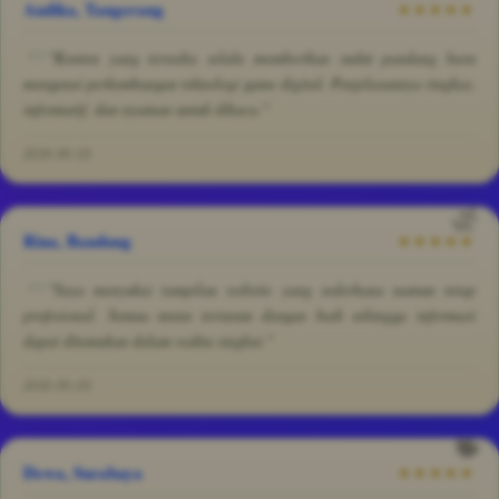
Andika, Tangerang
★★★★★
"Konten yang tersedia selalu memberikan sudut pandang baru
mengenai perkembangan teknologi game digital. Penjelasannya ringkas,
informatif, dan nyaman untuk dibaca."
2026-06-18
Rina, Bandung
★★★★★
"Saya menyukai tampilan website yang sederhana namun tetap
profesional. Semua menu tersusun dengan baik sehingga informasi
dapat ditemukan dalam waktu singkat."
2026-05-29
Dewa, Surabaya
★★★★★