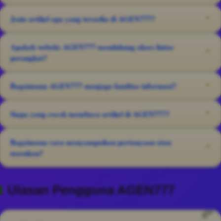
AGEN777 bertujuan menyediakan informasi yang akurat dan mudah
Jenis artikel apa yang tersedia di AGEN777?
⌃
dipahami mengenai perkembangan game digital, teknologi interaktif,
inovasi platform, serta berbagai tren terbaru dalam industri hiburan
Pengunjung dapat menemukan berbagai artikel mengenai teknologi
Apakah website AGEN777 mendukung akses lintas
digital.
⌃
game, pembaruan fitur, desain antarmuka, pengalaman pengguna,
perangkat?
perkembangan visual, serta pembahasan mengenai inovasi yang terus
berkembang dalam ekosistem game digital.
Ya. Seluruh halaman telah dirancang responsif sehingga dapat diakses
Bagaimana AGEN777 menjaga kualitas informasi?
⌃
dengan baik melalui desktop, laptop, tablet, maupun smartphone tanpa
mengurangi kenyamanan saat membaca.
Seluruh konten ditulis secara orisinal, diperiksa sebelum
Siapa yang cocok membaca artikel di AGEN777?
⌃
dipublikasikan, dan diperbarui secara berkala agar tetap sesuai dengan
perkembangan teknologi dan informasi terbaru di dunia game digital.
Konten AGEN777 ditujukan untuk pembaca yang ingin memperluas
Bagaimana cara menyampaikan pertanyaan atau
⌃
wawasan mengenai perkembangan teknologi game digital, baik pemula,
masukan?
penggemar game, maupun masyarakat yang tertarik dengan industri
hiburan interaktif.
Pengunjung dapat menggunakan halaman kontak resmi untuk
Ulasan Pengguna AGEN777
mengirimkan pertanyaan, saran, maupun masukan. Setiap pesan akan
dipelajari sebagai bagian dari komitmen AGEN777 dalam
meningkatkan kualitas konten dan pengalaman pengguna.