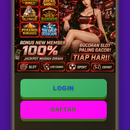
digital yang menghadirkan berbagai artikel
mengenai inovasi teknologi, perkembangan
platform interaktif, serta dinamika industri
hiburan digital yang terus mengalami
perubahan. Setiap materi disusun secara
orisinal dengan pendekatan yang informatif,
ringkas, dan mudah dipahami sehingga dapat
menjadi referensi bagi pembaca yang ingin
memperluas wawasan mengenai dunia game
modern. Beragam pembahasan meliputi
teknologi grafis, pengalaman pengguna,
desain antarmuka, performa sistem, hingga
LOGIN
tren pengembangan yang membentuk
ekosistem game digital saat ini. Dengan
tampilan yang responsif, navigasi yang intuitif,
DAFTAR
serta pembaruan konten secara berkala,
AGEN777 memberikan pengalaman