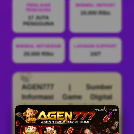
PENILAIAN
MINIMAL DEPOSIT
PENGGUNA
10.000 Ribu
17 JUTA
PENGGUNA
MINIMAL WITHDRAW
LAYANAN SUPPORT
25.000 Ribu
24/7
AGEN777 | Sumber
Informasi Game Digital
dengan Pembahasan
Modern dan Informatif
AGEN777
merupakan portal informasi game