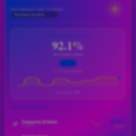
RTP AGEN777
DIPERBARUI TIAP 15 MENIT
Pantauan terakhir
15:17
RATA-RATA HARI INI
93.7%
92.1%
Gates of Olympus
🍂
PRAGMATIC
↘ -1.2
95.0%
dari 8 game pilihan
Starlight Princess
🍂
PRAGMATIC
↗ +4.9
Stabil
94.9%
Sweet Bonanza
🍂
↘ -0.3 sejak jam lalu
PRAGMATIC
↘ -2.8
85.5%
Mahjong Ways 2
🌿
PG SOFT
↘ -10.9
10 Agustus 2026
91.2%
Lucky Neko
🌿
PG SOFT
↗ +3.1
Game yang lagi ramai —
93.9%
Treasures of Aztec
🌿
PG SOFT
↗ +1.9
94.1%
Hot Hot Fruit
🍁
HABANERO
↗ +0.4