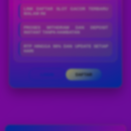
LINK DAFTAR SLOT GACOR TERBARU
MALAM INI
PROSES WITHDRAW DAN DEPOSIT
INSTANT TANPA HAMBATAN
RTP HINGGA 98% DAN UPDATE SETIAP
HARI
LOGIN
DAFTAR
Layer Popup Close