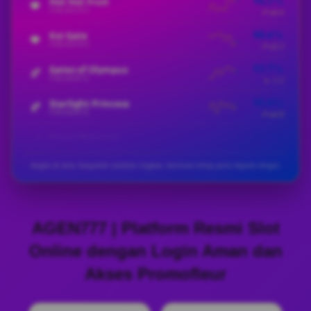
88.6%
Koi Gate
🍁
HABANERO
↗ +2.3
93.7%
Gates of Olympus
🍂
PRAGMATIC
↘ -1.2
95.0%
Starlight Princess
🍂
PRAGMATIC
↗ +4.9
94.9%
Sweet Bonanza
🍂
PRAGMATIC
↘ -2.8
85.5%
Mahjong Ways 2
🌿
PG SOFT
Angka di atas hanyalah catatan ringkas; bermain tetap perlu kepala dingin.
↘ -10.9
91.2%
Lucky Neko
🌿
PG SOFT
↗ +3.1
93.9%
Treasures of Aztec
🌿
AGEN777 | Platform Resmi Slot
PG SOFT
↗ +1.9
Online dengan Login Aman dan
94.1%
Hot Hot Fruit
🍁
HABANERO
↗ +0.4
Akses Promofleur
88.6%
Koi Gate
🍁
HABANERO
↗ +2.3