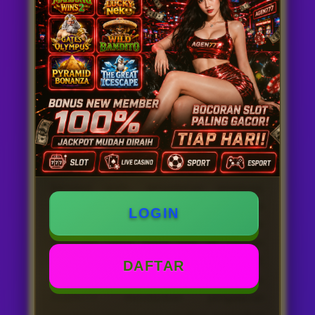
digital yang menghadirkan berbagai artikel
mengenai inovasi teknologi, perkembangan
platform interaktif, serta dinamika industri
hiburan digital yang terus mengalami
perubahan. Setiap materi disusun secara
orisinal dengan pendekatan yang informatif,
ringkas, dan mudah dipahami sehingga dapat
menjadi referensi bagi pembaca yang ingin
memperluas wawasan mengenai dunia game
modern. Beragam pembahasan meliputi
teknologi grafis, pengalaman pengguna,
desain antarmuka, performa sistem, hingga
LOGIN
tren pengembangan yang membentuk
ekosistem game digital saat ini. Dengan
tampilan yang responsif, navigasi yang intuitif,
DAFTAR
serta pembaruan konten secara berkala,
AGEN777 memberikan pengalaman