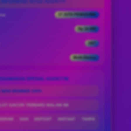
INFORMASI SITUS AGEN777
una
17 JUTA PENGGUNA
Rp 10.000
24/7
Multi-Device
ENAWARAN SPESIAL AGEN777
 NEW MEMBER 100%
SLOT GACOR TERBARU MALAM INI
HDRAW DAN DEPOSIT INSTANT TANPA