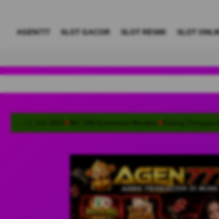
Skip
to
content
AGEN777
SLOT GACOR
SLOT RESMI
SLOT ONLI
Buka Info Lebih Lanjut
li 2026
987.338 Komentar Member
Rating Pengguna 4.9/5
777 J