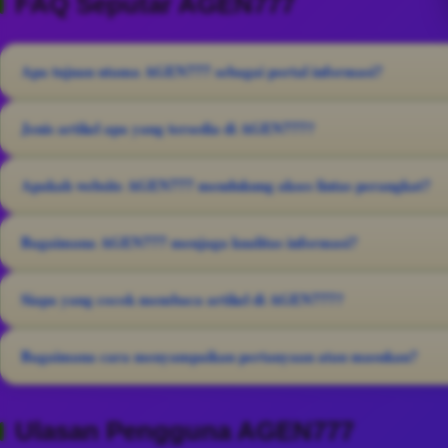
FAQ Seputar AGEN777
Apa tujuan utama AGEN777 sebagai portal informasi?
AGEN777 bertujuan menyediakan informasi yang akurat dan mudah dipahami m
Jenis artikel apa yang tersedia di AGEN777?
Pengunjung dapat menemukan berbagai artikel mengenai teknologi game
Apakah website AGEN777 mendukung akses lintas perangkat?
ekosistem game digital.
Ya. Seluruh halaman telah dirancang responsif sehingga dapat diakses de
Bagaimana AGEN777 menjaga kualitas informasi?
Seluruh konten ditulis secara orisinal, diperiksa sebelum dipublikasikan, 
Siapa yang cocok membaca artikel di AGEN777?
Konten AGEN777 ditujukan untuk pembaca yang ingin memperluas wawasan m
Bagaimana cara menyampaikan pertanyaan atau masukan?
Pengunjung dapat menggunakan halaman kontak resmi untuk mengirimkan
Ulasan Pengguna AGEN777
pengalaman pengguna.