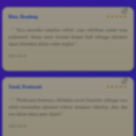
Rina, Bandung
★★★★★
"Saya menyukai tampilan website yang sederhana namun tetap
profesional. Semua menu tersusun dengan baik sehingga informasi
dapat ditemukan dalam waktu singkat."
2026-05-29
Yusuf, Pontianak
★★★★★
"Pembaruan kontennya dilakukan secara konsisten sehingga saya
selalu menemukan informasi terbaru mengenai teknologi, fitur, dan
tren dalam dunia game digital."
2026-05-14