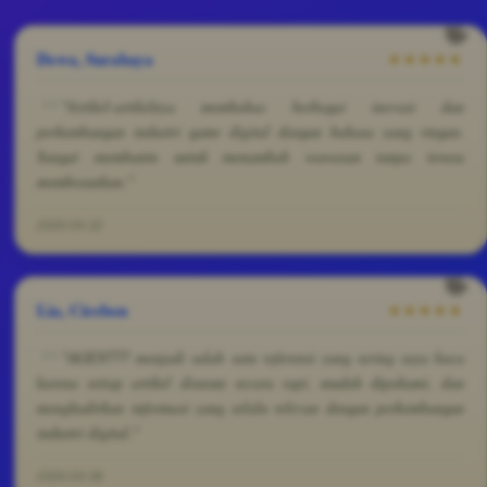
Dewa, Surabaya
★★★★★
"Artikel-artikelnya membahas berbagai inovasi dan
perkembangan industri game digital dengan bahasa yang ringan.
Sangat membantu untuk menambah wawasan tanpa terasa
membosankan."
2026-04-22
Lia, Cirebon
★★★★★
"AGEN777 menjadi salah satu referensi yang sering saya baca
karena setiap artikel disusun secara rapi, mudah dipahami, dan
menghadirkan informasi yang selalu relevan dengan perkembangan
industri digital."
2026-04-08