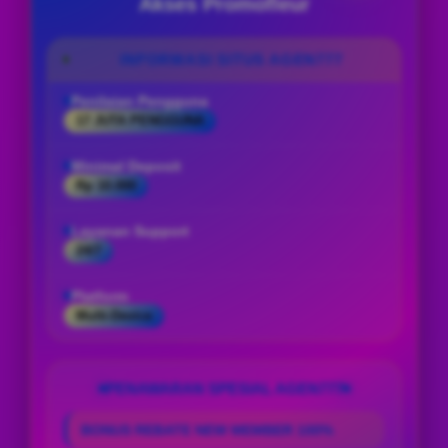
Akses Promofleur
INFORMASI SITUS AGEN777
Penilaian Pengguna
17 JUTA PENGGUNA
Minimal Deposit
Rp 10.000
Layanan Support
24/7
Platform
Multi-Device
PENAWARAN SPESIAL AGEN777
BONUS REBATE NEW MEMBER 100%