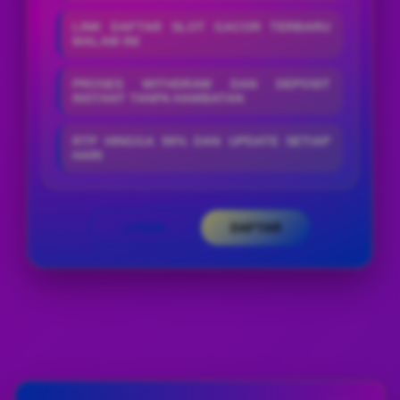
LINK DAFTAR SLOT GACOR TERBARU
MALAM INI
PROSES WITHDRAW DAN DEPOSIT
INSTANT TANPA HAMBATAN
RTP HINGGA 98% DAN UPDATE SETIAP
HARI
LOGIN
DAFTAR
Layer Popup Close