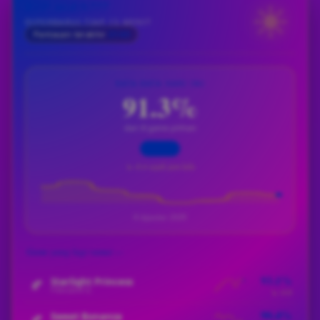
RTP AGEN777
DIPERBARUI TIAP 15 MENIT
Pantauan terakhir
21:43
RATA-RATA HARI INI
91.3%
dari 8 game pilihan
Stabil
↘ -0.4 sejak jam lalu
8 Agustus 2026
90.5%
Gates of Olympus
🍂
PRAGMATIC
↘ -6.3
Game yang lagi ramai —
93.1%
Starlight Princess
🍂
PRAGMATIC
↘ -0.6
90.4%
Sweet Bonanza
🍂
PRAGMATIC
↘ -2.6