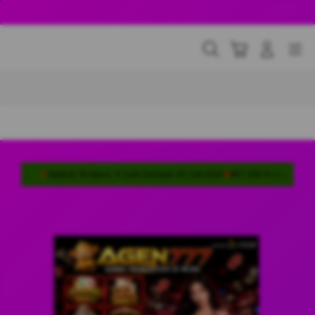
Skip
to
content
Cari
Troli
Login
Navigation
Buka Info Lebih Lanjut
rbaru: 4 Juni Sampai 25 Juli 2026
987.338 Komentar Member
Rating Penggu