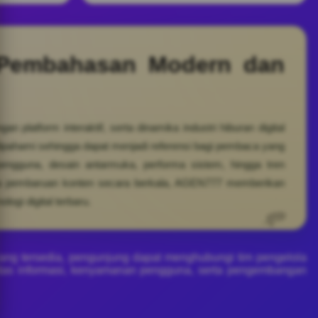
↘ -1.3
 Pembahasan Modern dan
platform interaktif, serta dinamika industri hiburan digital
dipahami sehingga dapat menjadi referensi bagi pembaca yang
ngguna, desain antarmuka, performa sistem, hingga tren
erta pembaruan konten secara berkala, AGEN777 memberikan
gi digital terbaru.
ng tersedia, pengunjung dapat menghubungi tim pengelola
litas informasi, kenyamanan pengguna, serta pengembangan