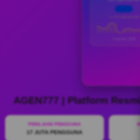
Stabil
↘ -0.6 sejak jam lalu
6 Agustus 2026
AGEN777 | Platform Resmi
PENILAIAN PENGGUNA
17 JUTA PENGGUNA