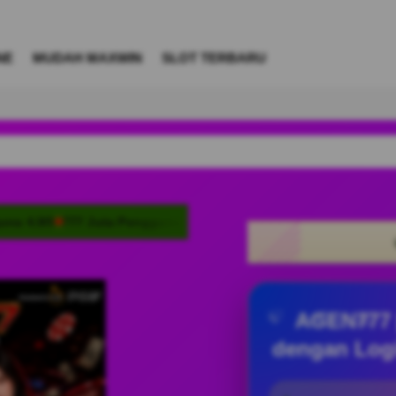
NE
MUDAH MAXWIN
SLOT TERBARU
Aktif
Layanan Support 24/7
AGEN777 |
dengan Log