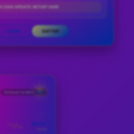
% DAN UPDATE SETIAP HARI
LOGIN
DAFTAR
86.3%
↘ -9.5
92.6%
↘ -3.8
86.5%
↘ -1.7
90.8%
↘ -0.7
Pantauan terakhir
19:21
93.1%
↗ +4.7
96.3%
↗ +3.9
94.0%
↗ +3.1