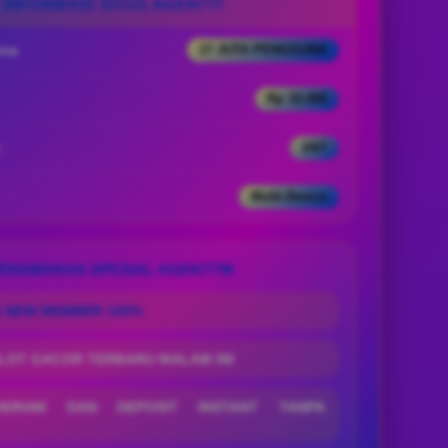
INFORMASI SITUS AGEN777
una
17 JUTA PENGGUNA
Rp 10.000
24/7
Multi-Device
ENAWARAN SPESIAL AGEN777
 NEW MEMBER 100%
SLOT GACOR TERBARU MALAM INI
HDRAW DAN DEPOSIT INSTANT TANPA