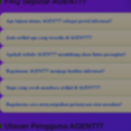
FAQ Seputar AGEN777
Apa tujuan utama AGEN777 sebagai portal informasi?
AGEN777 bertujuan menyediakan informasi yang akurat dan mudah dipahami m
Jenis artikel apa yang tersedia di AGEN777?
Pengunjung dapat menemukan berbagai artikel mengenai teknologi game
Apakah website AGEN777 mendukung akses lintas perangkat?
ekosistem game digital.
Ya. Seluruh halaman telah dirancang responsif sehingga dapat diakses de
Bagaimana AGEN777 menjaga kualitas informasi?
Seluruh konten ditulis secara orisinal, diperiksa sebelum dipublikasikan, 
Siapa yang cocok membaca artikel di AGEN777?
Konten AGEN777 ditujukan untuk pembaca yang ingin memperluas wawasan m
Bagaimana cara menyampaikan pertanyaan atau masukan?
Pengunjung dapat menggunakan halaman kontak resmi untuk mengirimkan
Ulasan Pengguna AGEN777
pengalaman pengguna.