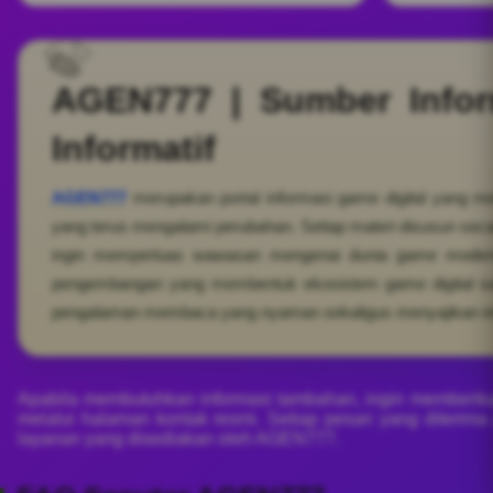
AGEN777 | Sumber Info
Informatif
AGEN777
merupakan portal informasi game digital yang meng
yang terus mengalami perubahan. Setiap materi disusun seca
ingin memperluas wawasan mengenai dunia game modern. 
pengembangan yang membentuk ekosistem game digital saat
pengalaman membaca yang nyaman sekaligus menyajikan inform
Apabila membutuhkan informasi tambahan, ingin memberik
melalui halaman kontak resmi. Setiap pesan yang diterim
layanan yang disediakan oleh AGEN777.