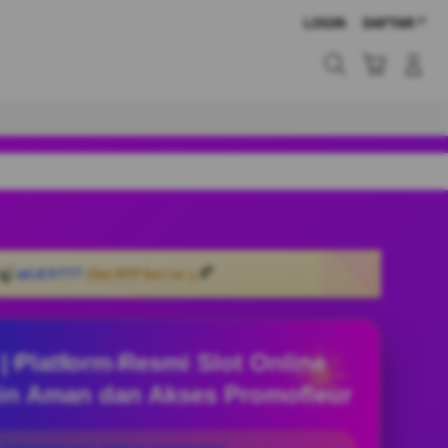
LOGIN
DAFTAR
Cari
Troli
Login/Sign-Up
Cari
🍂
🍃
AGEN777
lihat RTP hari ini ↓
·
 Platform Resmi Slot Online
in Aman dan Akses Promofleur