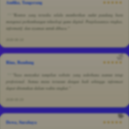
Andika, Tangerang
★★★★★
"Konten yang tersedia selalu memberikan sudut pandang baru
mengenai perkembangan teknologi game digital. Penjelasannya ringkas,
informatif, dan nyaman untuk dibaca."
2026-06-18
Rina, Bandung
★★★★★
"Saya menyukai tampilan website yang sederhana namun tetap
profesional. Semua menu tersusun dengan baik sehingga informasi
dapat ditemukan dalam waktu singkat."
2026-05-29
Dewa, Surabaya
★★★★★