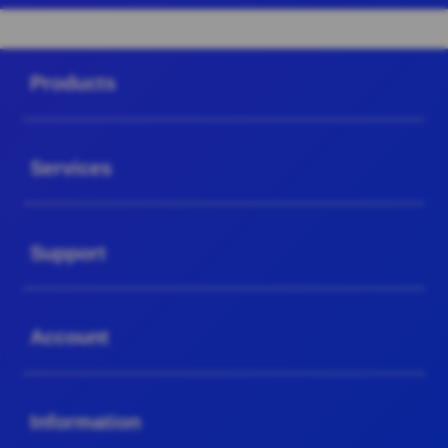
Buka
Footer Navigation
Products
Buka
Services
Buka
Support
Buka
Account
Buka
Information