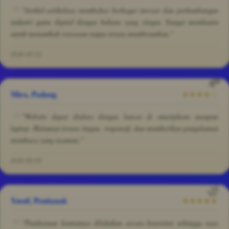
"Artikel-artikelnya membahas berbagai inovasi dan perkembangan
industri game digital dengan bahasa yang ringan. Sangat membantu
untuk menambah wawasan tanpa terasa membosankan."
2026-04-22
Mira, Padang
★★★★☆
"Website dapat diakses dengan lancar di smartphone maupun
laptop. Halaman terasa ringan, responsif, dan memberikan pengalaman
membaca yang nyaman."
2026-06-05
Yusuf, Pontianak
★★★★★
"Pembaruan kontennya dilakukan secara konsisten sehingga saya