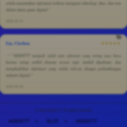
selalu menemukan informasi terbaru mengenai teknologi, fitur, dan tren
dalam dunia game digital."
2026-05-14
Lia, Cirebon
★★★★★
"AGEN777 menjadi salah satu referensi yang sering saya baca
karena setiap artikel disusun secara rapi, mudah dipahami, dan
menghadirkan informasi yang selalu relevan dengan perkembangan
industri digital."
2026-04-08
© 2026 AGEN777. All rights reserved.
AGEN777
>
SLOT
>
AGEN777