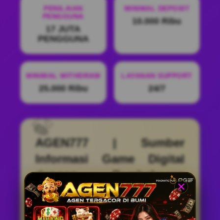
PENILAIAN
MINIMAL DEPOSIT
PENGGUNA
10.000 Ribu
17 JUTA
PENGGUNA
MINIMAL WITHDRAW
LAYANAN SUPPORT
25.000 Ribu
24/7
AGEN777 | Sumber
Informasi Game Digital
dengan Pembahasan
Modern dan Informatif
AGEN777
merupakan portal informasi game