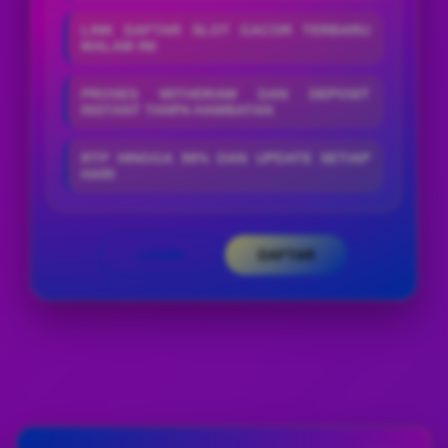
LINK DAFTAR SLOT GACOR TERBARU
MALAM INI
PROSES WITHDRAW DAN DEPOSIT
INSTANT TANPA HAMBATAN
RTP HINGGA 98% DAN UPDATE SETIAP
HARI
LOGIN
DAFTAR
Layer Popup Close