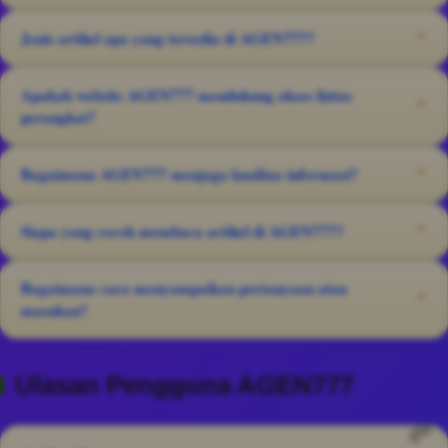
AGEN777 bertujuan menyediakan informasi yang akurat dan mudah
Jenis artikel apa yang tersedia di AGEN777?
⌃
dipahami mengenai perkembangan game digital, teknologi interaktif,
inovasi platform, serta berbagai tren terbaru dalam industri hiburan
Pengunjung dapat menemukan berbagai artikel mengenai teknologi
Apakah website AGEN777 mendukung akses lintas
digital.
⌃
game, pembaruan fitur, desain antarmuka, pengalaman pengguna,
perangkat?
perkembangan visual, serta pembahasan mengenai inovasi yang terus
berkembang dalam ekosistem game digital.
Ya. Seluruh halaman telah dirancang responsif sehingga dapat diakses
Bagaimana AGEN777 menjaga kualitas informasi?
⌃
dengan baik melalui desktop, laptop, tablet, maupun smartphone tanpa
mengurangi kenyamanan saat membaca.
Seluruh konten ditulis secara orisinal, diperiksa sebelum
Siapa yang cocok membaca artikel di AGEN777?
⌃
dipublikasikan, dan diperbarui secara berkala agar tetap sesuai dengan
perkembangan teknologi dan informasi terbaru di dunia game digital.
Konten AGEN777 ditujukan untuk pembaca yang ingin memperluas
Bagaimana cara menyampaikan pertanyaan atau
⌃
wawasan mengenai perkembangan teknologi game digital, baik pemula,
masukan?
penggemar game, maupun masyarakat yang tertarik dengan industri
hiburan interaktif.
Pengunjung dapat menggunakan halaman kontak resmi untuk
Ulasan Pengguna AGEN777
mengirimkan pertanyaan, saran, maupun masukan. Setiap pesan akan
dipelajari sebagai bagian dari komitmen AGEN777 dalam
meningkatkan kualitas konten dan pengalaman pengguna.