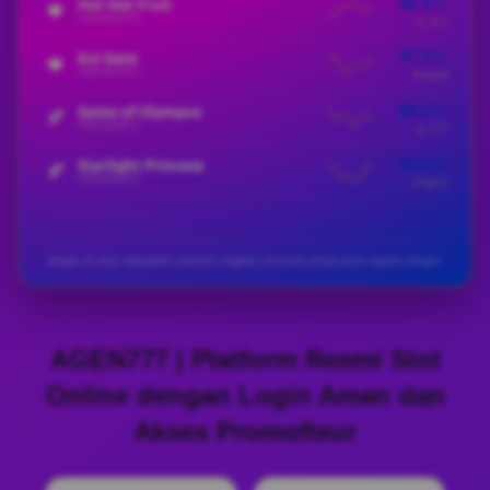
↘ -4.2
97.3%
Koi Gate
🍁
HABANERO
↗ +4.8
88.1%
Gates of Olympus
🍂
PRAGMATIC
↘ -5.7
96.6%
Starlight Princess
🍂
PRAGMATIC
↗ +3.1
89.4%
Sweet Bonanza
🍂
PRAGMATIC
↗ +1.6
97.0%
Mahjong Ways 2
🌿
Angka di atas hanyalah catatan ringkas; bermain tetap perlu kepala dingin.
PG SOFT
↗ +1.5
85.6%
Lucky Neko
🌿
PG SOFT
↘ -12.2
AGEN777 | Platform Resmi Slot
94.3%
Treasures of Aztec
🌿
PG SOFT
↘ -0.9
Online dengan Login Aman dan
88.4%
Hot Hot Fruit
🍁
Akses Promofleur
HABANERO
↘ -4.2
97.3%
Koi Gate
🍁
HABANERO
↗ +4.8