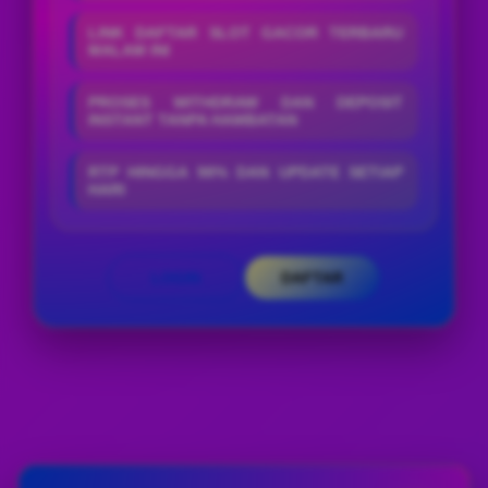
LINK DAFTAR SLOT GACOR TERBARU
MALAM INI
PROSES WITHDRAW DAN DEPOSIT
INSTANT TANPA HAMBATAN
RTP HINGGA 98% DAN UPDATE SETIAP
HARI
LOGIN
DAFTAR
Layer Popup Close