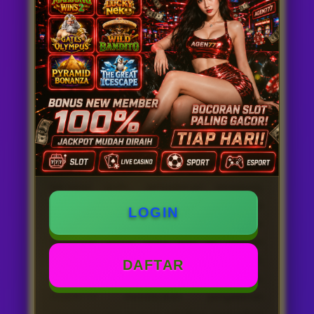
digital yang menghadirkan berbagai artikel
mengenai inovasi teknologi, perkembangan
platform interaktif, serta dinamika industri
hiburan digital yang terus mengalami
perubahan. Setiap materi disusun secara
orisinal dengan pendekatan yang informatif,
ringkas, dan mudah dipahami sehingga dapat
menjadi referensi bagi pembaca yang ingin
memperluas wawasan mengenai dunia game
modern. Beragam pembahasan meliputi
teknologi grafis, pengalaman pengguna,
desain antarmuka, performa sistem, hingga
LOGIN
tren pengembangan yang membentuk
ekosistem game digital saat ini. Dengan
tampilan yang responsif, navigasi yang intuitif,
DAFTAR
serta pembaruan konten secara berkala,
AGEN777 memberikan pengalaman