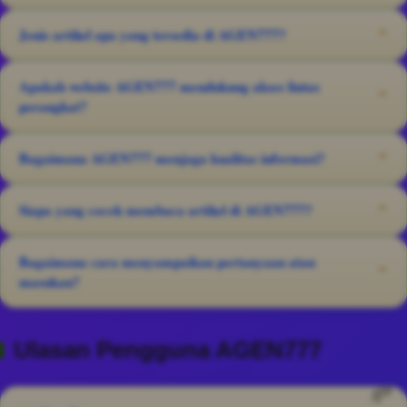
AGEN777 bertujuan menyediakan informasi yang akurat dan mudah
Jenis artikel apa yang tersedia di AGEN777?
⌃
dipahami mengenai perkembangan game digital, teknologi interaktif,
inovasi platform, serta berbagai tren terbaru dalam industri hiburan
Pengunjung dapat menemukan berbagai artikel mengenai teknologi
Apakah website AGEN777 mendukung akses lintas
digital.
⌃
game, pembaruan fitur, desain antarmuka, pengalaman pengguna,
perangkat?
perkembangan visual, serta pembahasan mengenai inovasi yang terus
berkembang dalam ekosistem game digital.
Ya. Seluruh halaman telah dirancang responsif sehingga dapat diakses
Bagaimana AGEN777 menjaga kualitas informasi?
⌃
dengan baik melalui desktop, laptop, tablet, maupun smartphone tanpa
mengurangi kenyamanan saat membaca.
Seluruh konten ditulis secara orisinal, diperiksa sebelum
Siapa yang cocok membaca artikel di AGEN777?
⌃
dipublikasikan, dan diperbarui secara berkala agar tetap sesuai dengan
perkembangan teknologi dan informasi terbaru di dunia game digital.
Konten AGEN777 ditujukan untuk pembaca yang ingin memperluas
Bagaimana cara menyampaikan pertanyaan atau
⌃
wawasan mengenai perkembangan teknologi game digital, baik pemula,
masukan?
penggemar game, maupun masyarakat yang tertarik dengan industri
hiburan interaktif.
Pengunjung dapat menggunakan halaman kontak resmi untuk
Ulasan Pengguna AGEN777
mengirimkan pertanyaan, saran, maupun masukan. Setiap pesan akan
dipelajari sebagai bagian dari komitmen AGEN777 dalam
meningkatkan kualitas konten dan pengalaman pengguna.