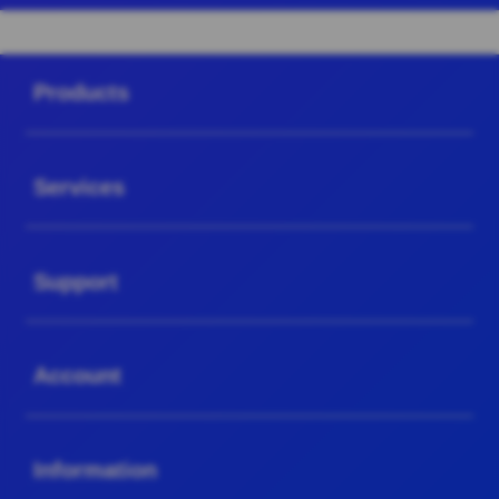
Buka
Footer Navigation
Products
Buka
Services
Buka
Support
Buka
Account
Buka
Information