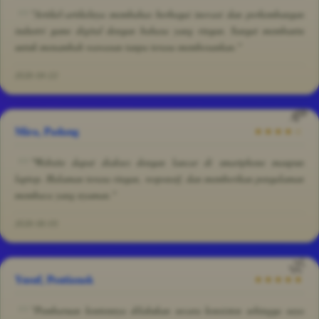
"Artikel-artikelnya membahas berbagai inovasi dan perkembangan
industri game digital dengan bahasa yang ringan. Sangat membantu
untuk menambah wawasan tanpa terasa membosankan."
2026-04-22
Mira, Padang
★★★★☆
"Website dapat diakses dengan lancar di smartphone maupun
laptop. Halaman terasa ringan, responsif, dan memberikan pengalaman
membaca yang nyaman."
2026-06-05
Yusuf, Pontianak
★★★★★
"Pembaruan kontennya dilakukan secara konsisten sehingga saya