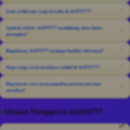
AGEN777 bertujuan menyediakan informasi yang akurat dan mudah
Jenis artikel apa yang tersedia di AGEN777?
⌃
dipahami mengenai perkembangan game digital, teknologi interaktif,
inovasi platform, serta berbagai tren terbaru dalam industri hiburan
Pengunjung dapat menemukan berbagai artikel mengenai teknologi
Apakah website AGEN777 mendukung akses lintas
digital.
⌃
game, pembaruan fitur, desain antarmuka, pengalaman pengguna,
perangkat?
perkembangan visual, serta pembahasan mengenai inovasi yang terus
berkembang dalam ekosistem game digital.
Ya. Seluruh halaman telah dirancang responsif sehingga dapat diakses
Bagaimana AGEN777 menjaga kualitas informasi?
⌃
dengan baik melalui desktop, laptop, tablet, maupun smartphone tanpa
mengurangi kenyamanan saat membaca.
Seluruh konten ditulis secara orisinal, diperiksa sebelum
Siapa yang cocok membaca artikel di AGEN777?
⌃
dipublikasikan, dan diperbarui secara berkala agar tetap sesuai dengan
perkembangan teknologi dan informasi terbaru di dunia game digital.
Konten AGEN777 ditujukan untuk pembaca yang ingin memperluas
Bagaimana cara menyampaikan pertanyaan atau
⌃
wawasan mengenai perkembangan teknologi game digital, baik pemula,
masukan?
penggemar game, maupun masyarakat yang tertarik dengan industri
hiburan interaktif.
Pengunjung dapat menggunakan halaman kontak resmi untuk
Ulasan Pengguna AGEN777
mengirimkan pertanyaan, saran, maupun masukan. Setiap pesan akan
dipelajari sebagai bagian dari komitmen AGEN777 dalam
meningkatkan kualitas konten dan pengalaman pengguna.