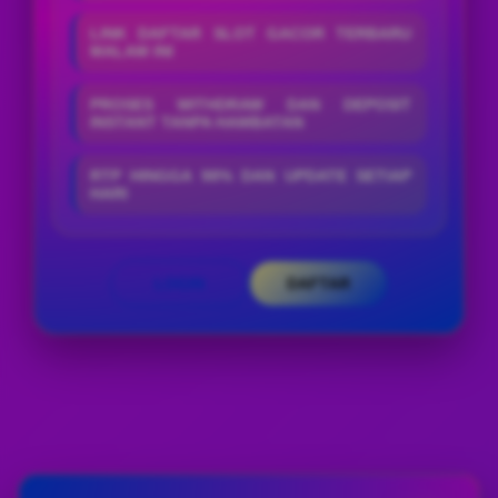
LINK DAFTAR SLOT GACOR TERBARU
MALAM INI
PROSES WITHDRAW DAN DEPOSIT
INSTANT TANPA HAMBATAN
RTP HINGGA 98% DAN UPDATE SETIAP
HARI
LOGIN
DAFTAR
Layer Popup Close