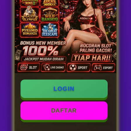
digital yang menghadirkan berbagai artikel
mengenai inovasi teknologi, perkembangan
platform interaktif, serta dinamika industri
hiburan digital yang terus mengalami
perubahan. Setiap materi disusun secara
orisinal dengan pendekatan yang informatif,
ringkas, dan mudah dipahami sehingga dapat
menjadi referensi bagi pembaca yang ingin
memperluas wawasan mengenai dunia game
modern. Beragam pembahasan meliputi
teknologi grafis, pengalaman pengguna,
desain antarmuka, performa sistem, hingga
LOGIN
tren pengembangan yang membentuk
ekosistem game digital saat ini. Dengan
tampilan yang responsif, navigasi yang intuitif,
DAFTAR
serta pembaruan konten secara berkala,
AGEN777 memberikan pengalaman