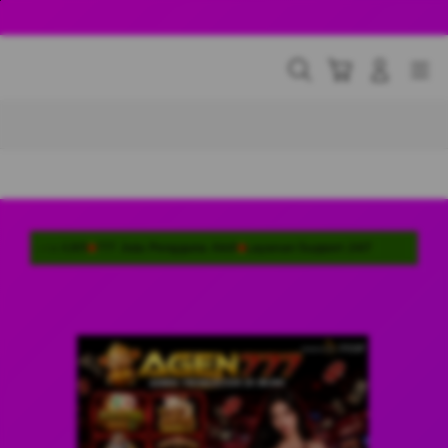
Skip
to
content
Cari
Troli
Login
Navigation
Buka Info Lebih Lanjut
777 Juta Pengguna Aktif
Layanan Support 24/7