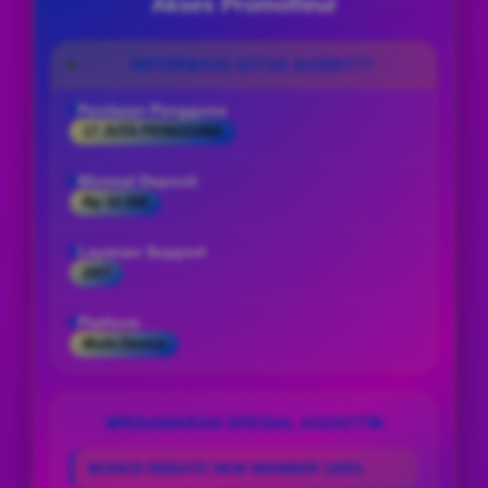
Akses Promofleur
INFORMASI SITUS AGEN777
Penilaian Pengguna
17 JUTA PENGGUNA
Minimal Deposit
Rp 10.000
Layanan Support
24/7
Platform
Multi-Device
PENAWARAN SPESIAL AGEN777
BONUS REBATE NEW MEMBER 100%