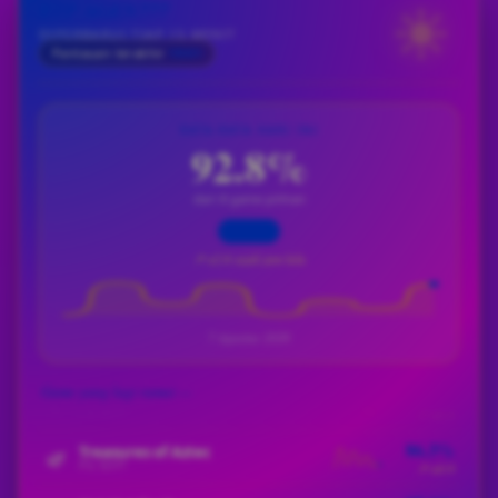
RTP AGEN777
DIPERBARUI TIAP 15 MENIT
Pantauan terakhir
19:01
RATA-RATA HARI INI
92.8%
90.9%
Gates of Olympus
🍂
PRAGMATIC
↗ +2.7
dari 8 game pilihan
93.6%
Starlight Princess
🍂
PRAGMATIC
↗ +6.6
Stabil
89.6%
↗ +2.6 sejak jam lalu
Sweet Bonanza
🍂
PRAGMATIC
↘ -1.0
89.8%
Mahjong Ways 2
🌿
PG SOFT
— stabil
7 Agustus 2026
97.5%
Lucky Neko
🌿
PG SOFT
Game yang lagi ramai —
↗ +8.8
86.3%
Treasures of Aztec
🌿
PG SOFT
↗ +0.9
97.1%
Hot Hot Fruit
🍁
HABANERO