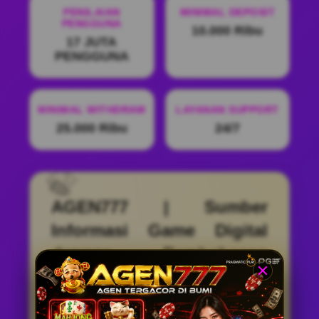
PENILAIAN
MINIMAL DEPOSIT
PENGGUNA
10.000 Ribu
17 JUTA
PENGGUNA
MINIMAL WITHDRAW
LAYANAN SUPPORT
25.000 Ribu
24/7
AGEN777 | Sumber
Informasi Game Digital
dengan Pembahasan
Modern dan Informatif
AGEN777
merupakan portal informasi game