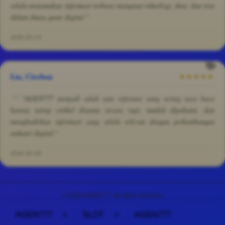
selalu menemukan informasi terbaru mengenai teknologi, fitur, dan tren
dalam dunia game digital."
2026-05-14
Lia, Cirebon
★★★★★
"AGEN777 menjadi salah satu referensi yang sering saya baca
karena setiap artikel disusun secara rapi, mudah dipahami, dan
menghadirkan informasi yang selalu relevan dengan perkembangan
industri digital."
2026-04-08
© 2026 AGEN777. All rights reserved.
AGEN777
>
SLOT
>
AGEN777