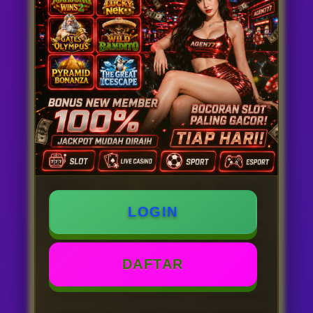
digital yang menghadirkan berbagai artikel
mengenai inovasi teknologi, perkembangan
platform interaktif, serta dinamika industri
hiburan digital yang terus mengalami
perubahan. Setiap materi disusun secara
orisinal dengan pendekatan yang informatif,
ringkas, dan mudah dipahami sehingga dapat
menjadi referensi bagi pembaca yang ingin
memperluas wawasan mengenai dunia game
modern. Beragam pembahasan meliputi
teknologi grafis, pengalaman pengguna,
desain antarmuka, performa sistem, hingga
LOGIN
tren pengembangan yang membentuk
ekosistem game digital saat ini. Dengan
tampilan yang responsif, navigasi yang intuitif,
DAFTAR
serta pembaruan konten secara berkala,
AGEN777 memberikan pengalaman