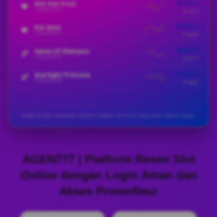
↗ +2.2
97.9%
Koi Gate
🍁
HABANERO
↗ +0.9
90.9%
Gates of Olympus
🍂
PRAGMATIC
↗ +2.7
93.6%
Starlight Princess
🍂
PRAGMATIC
↗ +6.6
89.6%
Sweet Bonanza
🍂
PRAGMATIC
↘ -1.0
89.8%
Mahjong Ways 2
🌿
Angka di atas hanyalah catatan ringkas; bermain tetap perlu kepala dingin.
PG SOFT
— stabil
97.5%
Lucky Neko
🌿
PG SOFT
↗ +8.8
AGEN777 | Platform Resmi Slot
86.3%
Treasures of Aztec
🌿
PG SOFT
↗ +0.9
Online dengan Login Aman dan
97.1%
Hot Hot Fruit
🍁
Akses Promofleur
HABANERO
↗ +2.2
97.9%
Koi Gate
🍁
HABANERO
↗ +0.9