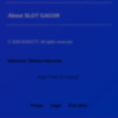
Buka
About SLOT GACOR
© 2026 AGEN777. All rights reserved.
Indonesia / Bahasa Indonesia
Ingin Tetap Terhubung?
Privasi
Legal
Peta Situs