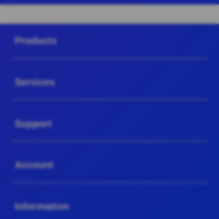
Buka
Footer Navigation
Products
Buka
Services
Buka
Support
Buka
Account
Buka
Information