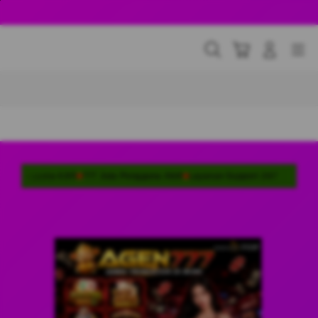
Skip
to
content
Cari
Troli
Login
Navigation
Buka Info Lebih Lanjut
777 Juta Pengguna Aktif
Layanan Support 24/7