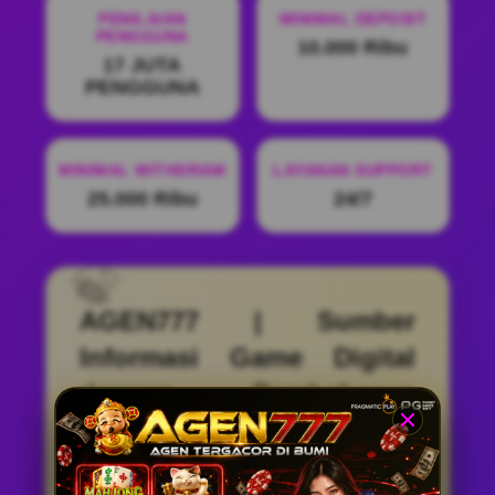
PENILAIAN
MINIMAL DEPOSIT
PENGGUNA
10.000 Ribu
17 JUTA
PENGGUNA
MINIMAL WITHDRAW
LAYANAN SUPPORT
25.000 Ribu
24/7
AGEN777 | Sumber
Informasi Game Digital
dengan Pembahasan
Modern dan Informatif
AGEN777
merupakan portal informasi game