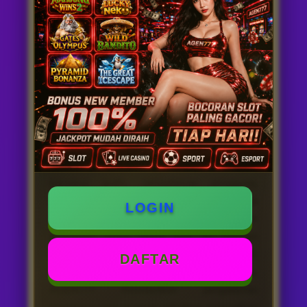
digital yang menghadirkan berbagai artikel
mengenai inovasi teknologi, perkembangan
platform interaktif, serta dinamika industri
hiburan digital yang terus mengalami
perubahan. Setiap materi disusun secara
orisinal dengan pendekatan yang informatif,
ringkas, dan mudah dipahami sehingga dapat
menjadi referensi bagi pembaca yang ingin
memperluas wawasan mengenai dunia game
modern. Beragam pembahasan meliputi
teknologi grafis, pengalaman pengguna,
desain antarmuka, performa sistem, hingga
LOGIN
tren pengembangan yang membentuk
ekosistem game digital saat ini. Dengan
tampilan yang responsif, navigasi yang intuitif,
DAFTAR
serta pembaruan konten secara berkala,
AGEN777 memberikan pengalaman