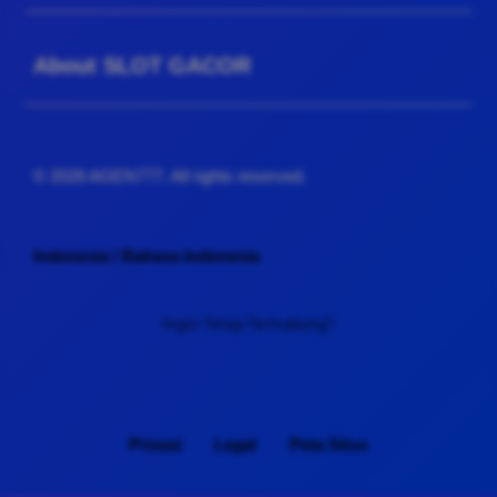
Buka
About SLOT GACOR
© 2026 AGEN777. All rights reserved.
Indonesia / Bahasa Indonesia
Ingin Tetap Terhubung?
Privasi
Legal
Peta Situs