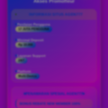
Akses Promofleur
INFORMASI SITUS AGEN777
Penilaian Pengguna
17 JUTA PENGGUNA
Minimal Deposit
Rp 10.000
Layanan Support
24/7
Platform
Multi-Device
PENAWARAN SPESIAL AGEN777
BONUS REBATE NEW MEMBER 100%