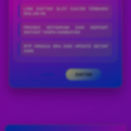
LINK DAFTAR SLOT GACOR TERBARU
MALAM INI
PROSES WITHDRAW DAN DEPOSIT
INSTANT TANPA HAMBATAN
RTP HINGGA 98% DAN UPDATE SETIAP
HARI
LOGIN
DAFTAR
Layer Popup Close