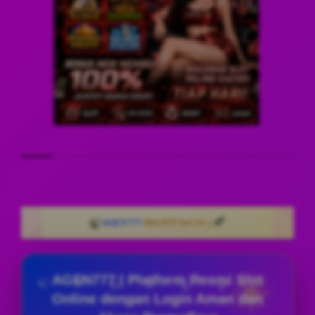
🍃
🍂
AGEN777
lihat RTP hari ini ↓
·
AGEN777 | Platform Resmi Slot
Online dengan Login Aman dan