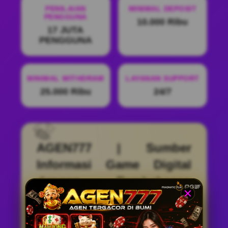
94.6%
Lucky Neko
PENILAIAN
MINIMAL DEPOSIT
🌿
PG SOFT
↗ +2.6
PENGGUNA
10.000 Ribu
17 JUTA
93.3%
Treasures of Aztec
🌿
PENGGUNA
PG SOFT
↗ +0.8
88.9%
Hot Hot Fruit
🍁
HABANERO
↘ -2.3
MINIMAL WITHDRAW
LAYANAN SUPPORT
89.3%
Koi Gate
🍁
HABANERO
25.000 Ribu
24/7
↘ -0.7
AGEN777 | Sumber
Informasi Game Digital
dengan Pembahasan
Modern dan Informatif
AGEN777
merupakan portal informasi game