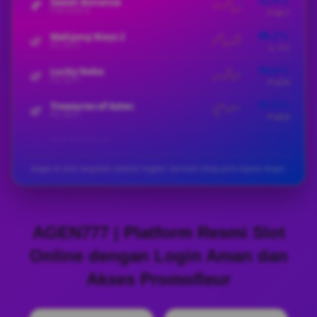
88.2%
Mahjong Ways 2
🌿
PG SOFT
↘ -9.4
94.6%
Lucky Neko
🌿
PG SOFT
↗ +2.6
93.3%
Treasures of Aztec
🌿
PG SOFT
↗ +0.8
88.9%
Hot Hot Fruit
🍁
HABANERO
↘ -2.3
89.3%
Koi Gate
🍁
HABANERO
↘ -0.7
Angka di atas hanyalah catatan ringkas; bermain tetap perlu kepala dingin.
90.9%
Gates of Olympus
🍂
PRAGMATIC
↗ +3.2
97.9%
Starlight Princess
🍂
AGEN777 | Platform Resmi Slot
PRAGMATIC
↗ +7.6
Online dengan Login Aman dan
92.9%
Sweet Bonanza
🍂
PRAGMATIC
↗ +6.1
Akses Promofleur
88.2%
Mahjong Ways 2
🌿
PG SOFT
↘ -9.4