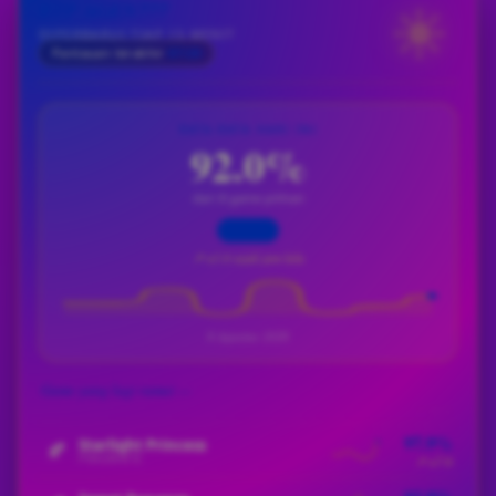
RTP AGEN777
DIPERBARUI TIAP 15 MENIT
Pantauan terakhir
07:28
RATA-RATA HARI INI
92.0%
dari 8 game pilihan
Stabil
↗ +1.0 sejak jam lalu
8 Agustus 2026
90.9%
Gates of Olympus
🍂
PRAGMATIC
↗ +3.2
Game yang lagi ramai —
97.9%
Starlight Princess
🍂
PRAGMATIC
↗ +7.6
92.9%
Sweet Bonanza
🍂
PRAGMATIC
↗ +6.1