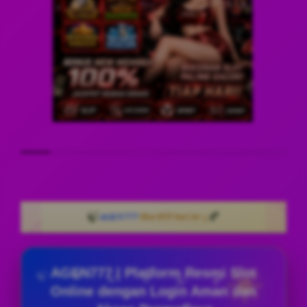
🍂
🍃
AGEN777
lihat RTP hari ini ↓
·
AGEN777 | Platform Resmi Slot
Online dengan Login Aman dan