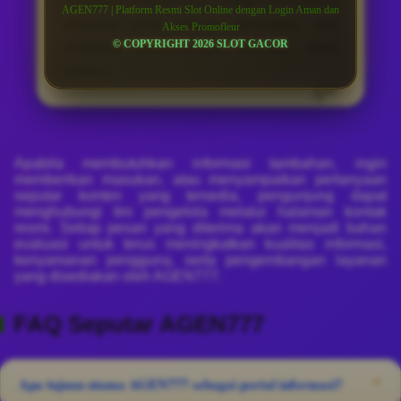
membaca yang nyaman sekaligus menyajikan
AGEN777 | Platform Resmi Slot Online dengan Login Aman dan
informasi yang relevan, berkualitas, dan
Akses Promofleur
© COPYRIGHT 2026 SLOT GACOR
mengikuti perkembangan teknologi digital
terbaru.
Apabila membutuhkan informasi tambahan, ingin
memberikan masukan, atau menyampaikan pertanyaan
seputar konten yang tersedia, pengunjung dapat
menghubungi tim pengelola melalui halaman kontak
resmi. Setiap pesan yang diterima akan menjadi bahan
evaluasi untuk terus meningkatkan kualitas informasi,
kenyamanan pengguna, serta pengembangan layanan
yang disediakan oleh AGEN777.
FAQ Seputar AGEN777
Apa tujuan utama AGEN777 sebagai portal informasi?
⌃