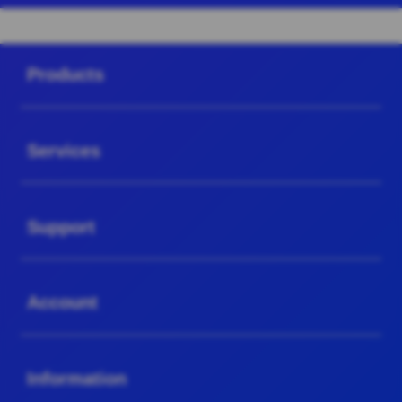
Buka
Footer Navigation
Products
Buka
Services
Buka
Support
Buka
Account
Buka
Information