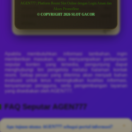
membaca yang nyaman sekaligus menyajikan
AGEN777 | Platform Resmi Slot Online dengan Login Aman dan
informasi yang relevan, berkualitas, dan
Akses Promofleur
© COPYRIGHT 2026 SLOT GACOR
mengikuti perkembangan teknologi digital
terbaru.
Apabila membutuhkan informasi tambahan, ingin
memberikan masukan, atau menyampaikan pertanyaan
seputar konten yang tersedia, pengunjung dapat
menghubungi tim pengelola melalui halaman kontak
resmi. Setiap pesan yang diterima akan menjadi bahan
evaluasi untuk terus meningkatkan kualitas informasi,
kenyamanan pengguna, serta pengembangan layanan
yang disediakan oleh AGEN777.
FAQ Seputar AGEN777
Apa tujuan utama AGEN777 sebagai portal informasi?
⌃