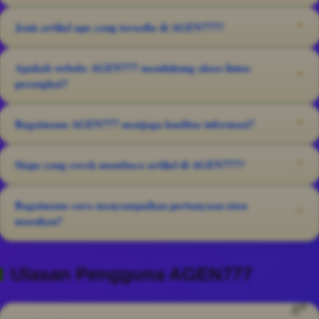
AGEN777 bertujuan menyediakan informasi yang akurat dan mudah
Jenis artikel apa yang tersedia di AGEN777?
⌃
dipahami mengenai perkembangan game digital, teknologi interaktif,
inovasi platform, serta berbagai tren terbaru dalam industri hiburan
Pengunjung dapat menemukan berbagai artikel mengenai teknologi
Apakah website AGEN777 mendukung akses lintas
digital.
⌃
game, pembaruan fitur, desain antarmuka, pengalaman pengguna,
perangkat?
perkembangan visual, serta pembahasan mengenai inovasi yang terus
berkembang dalam ekosistem game digital.
Ya. Seluruh halaman telah dirancang responsif sehingga dapat diakses
Bagaimana AGEN777 menjaga kualitas informasi?
⌃
dengan baik melalui desktop, laptop, tablet, maupun smartphone tanpa
mengurangi kenyamanan saat membaca.
Seluruh konten ditulis secara orisinal, diperiksa sebelum
Siapa yang cocok membaca artikel di AGEN777?
⌃
dipublikasikan, dan diperbarui secara berkala agar tetap sesuai dengan
perkembangan teknologi dan informasi terbaru di dunia game digital.
Konten AGEN777 ditujukan untuk pembaca yang ingin memperluas
Bagaimana cara menyampaikan pertanyaan atau
⌃
wawasan mengenai perkembangan teknologi game digital, baik pemula,
masukan?
penggemar game, maupun masyarakat yang tertarik dengan industri
hiburan interaktif.
Pengunjung dapat menggunakan halaman kontak resmi untuk
Ulasan Pengguna AGEN777
mengirimkan pertanyaan, saran, maupun masukan. Setiap pesan akan
dipelajari sebagai bagian dari komitmen AGEN777 dalam
meningkatkan kualitas konten dan pengalaman pengguna.