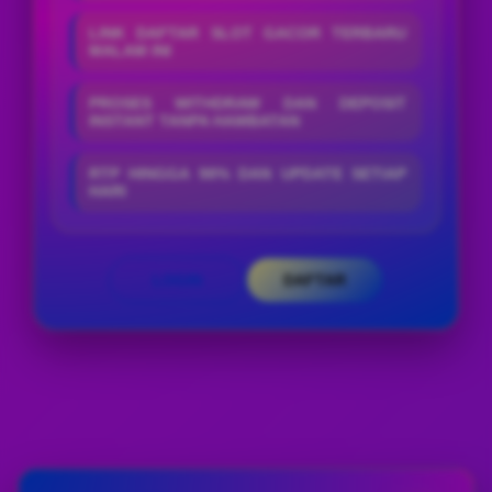
LINK DAFTAR SLOT GACOR TERBARU
MALAM INI
PROSES WITHDRAW DAN DEPOSIT
INSTANT TANPA HAMBATAN
RTP HINGGA 98% DAN UPDATE SETIAP
HARI
LOGIN
DAFTAR
Layer Popup Close