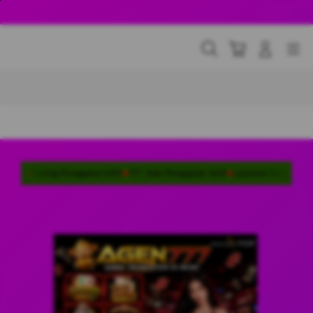
Skip
to
content
Cari
Troli
Login
Navigation
Buka Info Lebih Lanjut
una 4.9/5
777 Juta Pengguna Aktif
Layanan Support 24/7