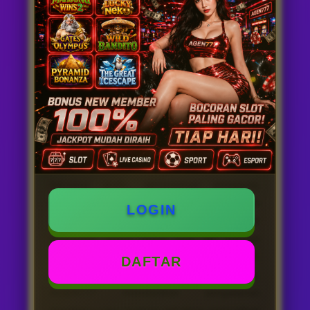
digital yang menghadirkan berbagai artikel
mengenai inovasi teknologi, perkembangan
platform interaktif, serta dinamika industri
hiburan digital yang terus mengalami
perubahan. Setiap materi disusun secara
orisinal dengan pendekatan yang informatif,
ringkas, dan mudah dipahami sehingga dapat
menjadi referensi bagi pembaca yang ingin
memperluas wawasan mengenai dunia game
modern. Beragam pembahasan meliputi
teknologi grafis, pengalaman pengguna,
desain antarmuka, performa sistem, hingga
LOGIN
tren pengembangan yang membentuk
ekosistem game digital saat ini. Dengan
tampilan yang responsif, navigasi yang intuitif,
DAFTAR
serta pembaruan konten secara berkala,
AGEN777 memberikan pengalaman