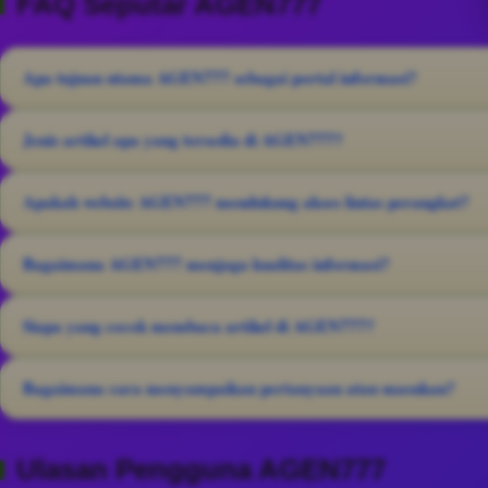
FAQ Seputar AGEN777
Apa tujuan utama AGEN777 sebagai portal informasi?
AGEN777 bertujuan menyediakan informasi yang akurat dan mudah dipahami m
Jenis artikel apa yang tersedia di AGEN777?
Pengunjung dapat menemukan berbagai artikel mengenai teknologi game
Apakah website AGEN777 mendukung akses lintas perangkat?
ekosistem game digital.
Ya. Seluruh halaman telah dirancang responsif sehingga dapat diakses de
Bagaimana AGEN777 menjaga kualitas informasi?
Seluruh konten ditulis secara orisinal, diperiksa sebelum dipublikasikan, 
Siapa yang cocok membaca artikel di AGEN777?
Konten AGEN777 ditujukan untuk pembaca yang ingin memperluas wawasan m
Bagaimana cara menyampaikan pertanyaan atau masukan?
Pengunjung dapat menggunakan halaman kontak resmi untuk mengirimkan
Ulasan Pengguna AGEN777
pengalaman pengguna.