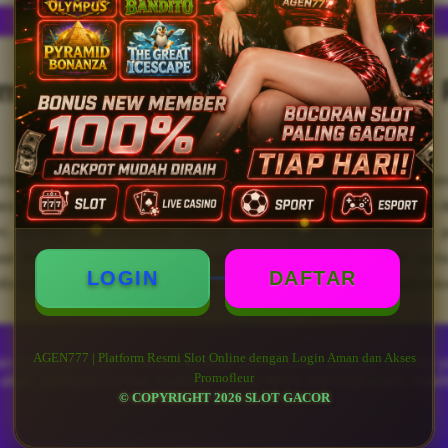
Koi Gate
🍁
HABANERO
rmasi Game Digital dengan
hadirkan berbagai artikel mengenai inovasi teknologi, perkembangan 
ra orisinal dengan pendekatan yang informatif, ringkas, dan mudah 
Beragam pembahasan meliputi teknologi grafis, pengalaman pe
 ini. Dengan tampilan yang responsif, navigasi yang intuitif, s
LOGIN
DAFTAR
asi yang relevan, berkualitas, dan mengikuti perkembangan teknolo
AGEN777 | Platform Resmi Slot Online dengan Login Aman dan Akses
an masukan, atau menyampaikan pertanyaan seputar konten ya
Promofleur
a akan menjadi bahan evaluasi untuk terus meningkatkan kua
© COPYRIGHT 2026 SLOT GACOR