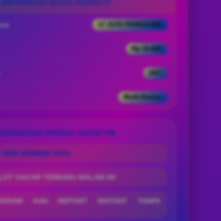
INFORMASI SITUS AGEN777
una
17 JUTA PENGGUNA
Rp 10.000
24/7
Multi-Device
ENAWARAN SPESIAL AGEN777
 NEW MEMBER 100%
SLOT GACOR TERBARU MALAM INI
HDRAW DAN DEPOSIT INSTANT TANPA