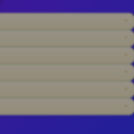
⌃
erta berbagai tren terbaru dalam industri hiburan digital.
⌃
isual, serta pembahasan mengenai inovasi yang terus berkembang dalam
⌃
ngi kenyamanan saat membaca.
⌃
dan informasi terbaru di dunia game digital.
⌃
 maupun masyarakat yang tertarik dengan industri hiburan interaktif.
⌃
 bagian dari komitmen AGEN777 dalam meningkatkan kualitas konten dan