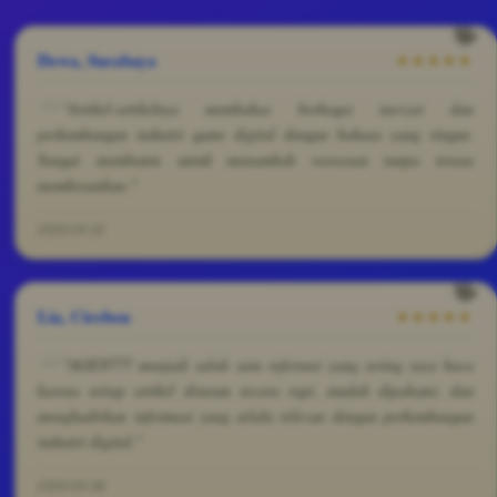
Dewa, Surabaya
★★★★★
"Artikel-artikelnya membahas berbagai inovasi dan
perkembangan industri game digital dengan bahasa yang ringan.
Sangat membantu untuk menambah wawasan tanpa terasa
membosankan."
2026-04-22
Lia, Cirebon
★★★★★
"AGEN777 menjadi salah satu referensi yang sering saya baca
karena setiap artikel disusun secara rapi, mudah dipahami, dan
menghadirkan informasi yang selalu relevan dengan perkembangan
industri digital."
2026-04-08