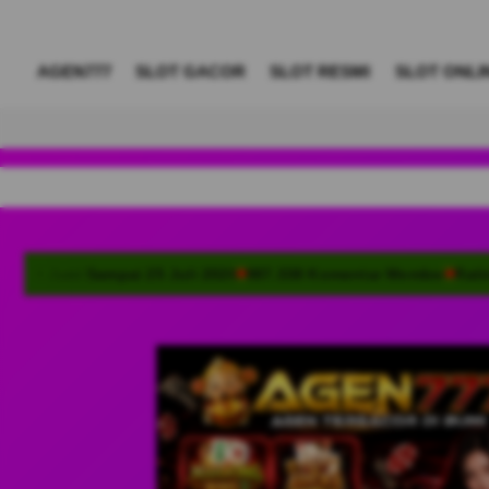
Skip
to
content
AGEN777
SLOT GACOR
SLOT RESMI
SLOT ONLI
Buka Info Lebih Lanjut
5 Juli 2026
987.338 Komentar Member
Rating Pengguna 4.9/5
7