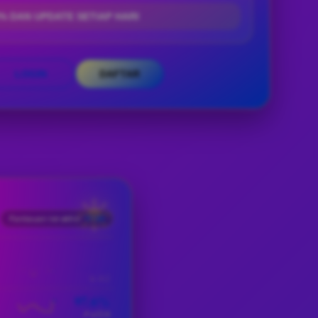
% DAN UPDATE SETIAP HARI
LOGIN
DAFTAR
90.7%
— stabil
93.6%
↗ +3.8
87.9%
↘ -0.9
92.7%
Pantauan terakhir
17:38
↘ -0.2
90.6%
↘ -0.2
97.6%
↗ +12.6
94.2%