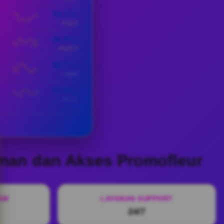
↗ +2.1
96.9%
↗ +11.1
90.7%
— stabil
93.6%
↗ +3.8
87.9%
↘ -0.9
92.7%
↘ -0.2
90.6%
Aman dan Akses Promofleur
↘ -0.2
97.6%
↗ +12.6
AW
LAYANAN SUPPORT
94.2%
24/7
↗ +2.1