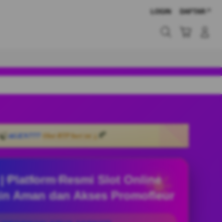
LOGIN
DAFTAR
Cari
Troli
Login/Sign-Up
Cari
🍃
🍂
AGEN777
lihat RTP hari ini ↓
·
 Platform Resmi Slot Online
in Aman dan Akses Promofleur