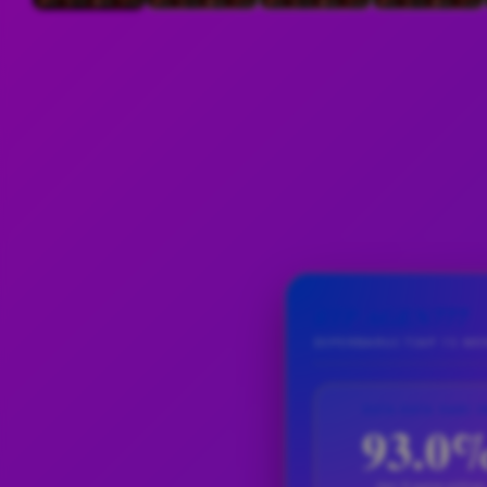
Layer Popup Close
RTP AGEN777
DIPERBARUI TIAP 15 ME
RATA-RATA HARI I
93.0
dari 8 game pilihan