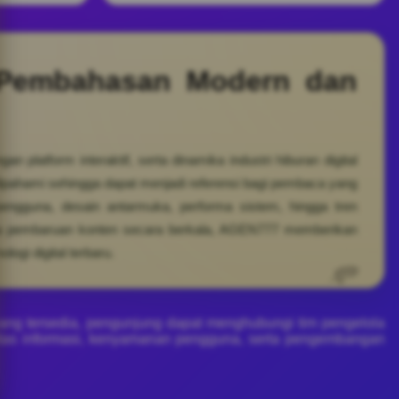
96.9%
↗ +11.1
 Pembahasan Modern dan
platform interaktif, serta dinamika industri hiburan digital
dipahami sehingga dapat menjadi referensi bagi pembaca yang
ngguna, desain antarmuka, performa sistem, hingga tren
erta pembaruan konten secara berkala, AGEN777 memberikan
gi digital terbaru.
ng tersedia, pengunjung dapat menghubungi tim pengelola
litas informasi, kenyamanan pengguna, serta pengembangan