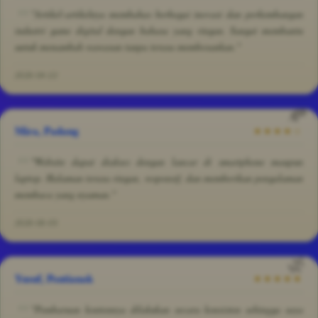
"Artikel-artikelnya membahas berbagai inovasi dan perkembangan
industri game digital dengan bahasa yang ringan. Sangat membantu
untuk menambah wawasan tanpa terasa membosankan."
2026-04-22
Mira, Padang
★★★★☆
"Website dapat diakses dengan lancar di smartphone maupun
laptop. Halaman terasa ringan, responsif, dan memberikan pengalaman
membaca yang nyaman."
2026-06-05
Yusuf, Pontianak
★★★★★
"Pembaruan kontennya dilakukan secara konsisten sehingga saya