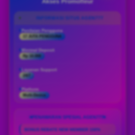
Akses Promofleur
INFORMASI SITUS AGEN777
Penilaian Pengguna
17 JUTA PENGGUNA
Minimal Deposit
Rp 10.000
Layanan Support
24/7
Platform
Multi-Device
PENAWARAN SPESIAL AGEN777
BONUS REBATE NEW MEMBER 100%