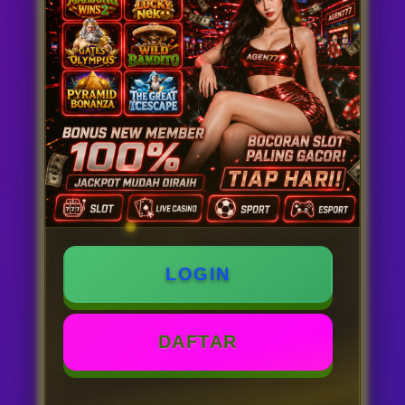
digital yang menghadirkan berbagai artikel
mengenai inovasi teknologi, perkembangan
platform interaktif, serta dinamika industri
hiburan digital yang terus mengalami
perubahan. Setiap materi disusun secara
orisinal dengan pendekatan yang informatif,
ringkas, dan mudah dipahami sehingga dapat
menjadi referensi bagi pembaca yang ingin
memperluas wawasan mengenai dunia game
modern. Beragam pembahasan meliputi
teknologi grafis, pengalaman pengguna,
desain antarmuka, performa sistem, hingga
LOGIN
tren pengembangan yang membentuk
ekosistem game digital saat ini. Dengan
tampilan yang responsif, navigasi yang intuitif,
DAFTAR
serta pembaruan konten secara berkala,
AGEN777 memberikan pengalaman