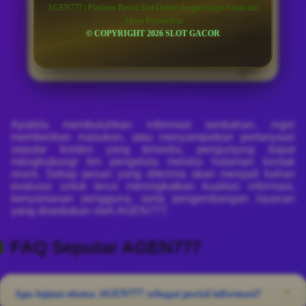
membaca yang nyaman sekaligus menyajikan
AGEN777 | Platform Resmi Slot Online dengan Login Aman dan
informasi yang relevan, berkualitas, dan
Akses Promofleur
© COPYRIGHT 2026 SLOT GACOR
mengikuti perkembangan teknologi digital
terbaru.
Apabila membutuhkan informasi tambahan, ingin
memberikan masukan, atau menyampaikan pertanyaan
seputar konten yang tersedia, pengunjung dapat
menghubungi tim pengelola melalui halaman kontak
resmi. Setiap pesan yang diterima akan menjadi bahan
evaluasi untuk terus meningkatkan kualitas informasi,
kenyamanan pengguna, serta pengembangan layanan
yang disediakan oleh AGEN777.
FAQ Seputar AGEN777
Apa tujuan utama AGEN777 sebagai portal informasi?
⌃