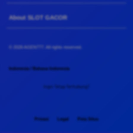
Buka
About SLOT GACOR
© 2026 AGEN777. All rights reserved.
Indonesia / Bahasa Indonesia
Ingin Tetap Terhubung?
Privasi
Legal
Peta Situs