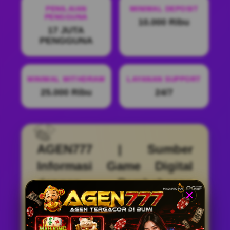
97.7%
Lucky Neko
🌿
PENILAIAN
MINIMAL DEPOSIT
PG SOFT
↗ +7.4
PENGGUNA
10.000 Ribu
17 JUTA
91.7%
Treasures of Aztec
🌿
PG SOFT
PENGGUNA
↗ +3.9
93.1%
Hot Hot Fruit
🍁
HABANERO
↘ -2.1
MINIMAL WITHDRAW
LAYANAN SUPPORT
97.3%
Koi Gate
🍁
HABANERO
↗ +10.4
25.000 Ribu
24/7
AGEN777 | Sumber
Informasi Game Digital
dengan Pembahasan
Modern dan Informatif
AGEN777
merupakan portal informasi game