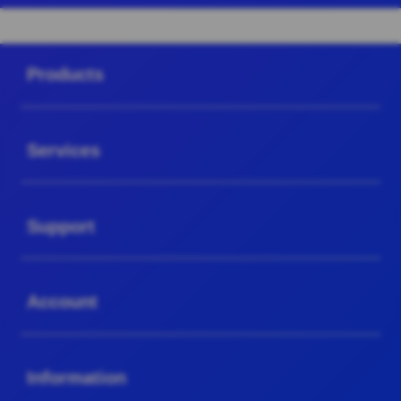
Buka
Footer Navigation
Products
Buka
Services
Buka
Support
Buka
Account
Buka
Information