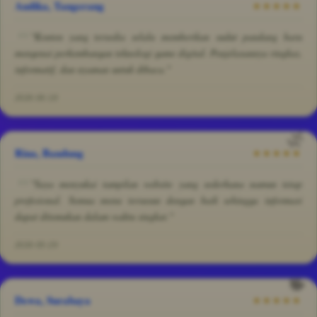
Andika, Tangerang
★★★★★
"Konten yang tersedia selalu memberikan sudut pandang baru
mengenai perkembangan teknologi game digital. Penjelasannya ringkas,
informatif, dan nyaman untuk dibaca."
2026-06-18
Rina, Bandung
★★★★★
"Saya menyukai tampilan website yang sederhana namun tetap
profesional. Semua menu tersusun dengan baik sehingga informasi
dapat ditemukan dalam waktu singkat."
2026-05-29
Dewa, Surabaya
★★★★★