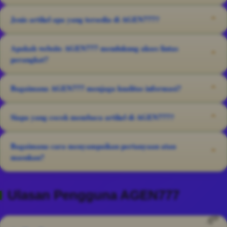
AGEN777 bertujuan menyediakan informasi yang akurat dan mudah
Jenis artikel apa yang tersedia di AGEN777?
⌃
dipahami mengenai perkembangan game digital, teknologi interaktif,
inovasi platform, serta berbagai tren terbaru dalam industri hiburan
Pengunjung dapat menemukan berbagai artikel mengenai teknologi
Apakah website AGEN777 mendukung akses lintas
digital.
⌃
game, pembaruan fitur, desain antarmuka, pengalaman pengguna,
perangkat?
perkembangan visual, serta pembahasan mengenai inovasi yang terus
berkembang dalam ekosistem game digital.
Ya. Seluruh halaman telah dirancang responsif sehingga dapat diakses
Bagaimana AGEN777 menjaga kualitas informasi?
⌃
dengan baik melalui desktop, laptop, tablet, maupun smartphone tanpa
mengurangi kenyamanan saat membaca.
Seluruh konten ditulis secara orisinal, diperiksa sebelum
Siapa yang cocok membaca artikel di AGEN777?
⌃
dipublikasikan, dan diperbarui secara berkala agar tetap sesuai dengan
perkembangan teknologi dan informasi terbaru di dunia game digital.
Konten AGEN777 ditujukan untuk pembaca yang ingin memperluas
Bagaimana cara menyampaikan pertanyaan atau
⌃
wawasan mengenai perkembangan teknologi game digital, baik pemula,
masukan?
penggemar game, maupun masyarakat yang tertarik dengan industri
hiburan interaktif.
Pengunjung dapat menggunakan halaman kontak resmi untuk
Ulasan Pengguna AGEN777
mengirimkan pertanyaan, saran, maupun masukan. Setiap pesan akan
dipelajari sebagai bagian dari komitmen AGEN777 dalam
meningkatkan kualitas konten dan pengalaman pengguna.