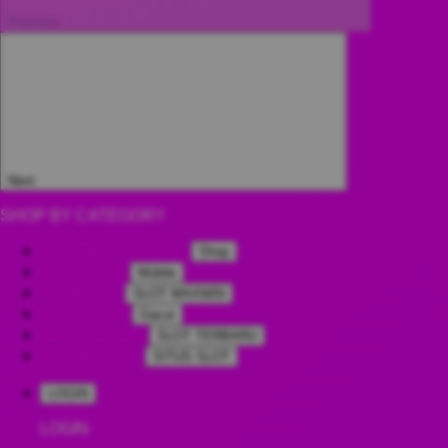
Previous
Next
SHOP BY CATEGORY
AGEN777
Explore Shop
Shop
SLOT GACOR
Mobile
SLOT RESMI
SLOT MAXWIN
SLOT ONLINE
Gacor
MUDAH MAXWIN
SLOT TERBARU
SLOT TERBARU
SITUS SLOT
LOGIN
LOGIN