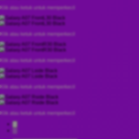
Klik atau ketuk untuk memperkecil
Klik atau ketuk untuk memperkecil
Klik atau ketuk untuk memperkecil
Klik atau ketuk untuk memperkecil
Klik atau ketuk untuk memperkecil