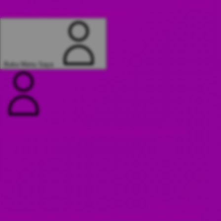
points.
Pesanan
Product Registration
Members
SLOT
Buka Menu Saya
Receive up to 5% of your purchase back in points.
Halaman Saya
Pesanan
Product Registration
Rewards Saya
Wishlist