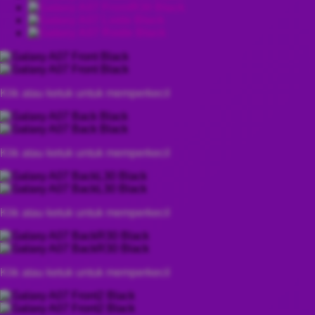
Klik atau ketuk untuk memperkecil
Klik atau ketuk untuk memperkecil
Klik atau ketuk untuk memperkecil
Klik atau ketuk untuk memperkecil