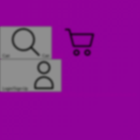
Troli
Cari
Cari
Login/Sign-Up
Login/Sign-Up
Receive up to 5% of your purchase back in