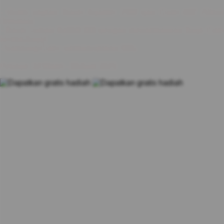
- Gratis hadiah Travel Adapter 25W dan Case A07 (Stock
Terbatas)
- Bayar cuman Rp559.300 dengan menambahkan Buds Core
ke troli Anda!
- Samsung Care+ proteksi diskon 30%
Periode: 14 Maret - 10 April 2025