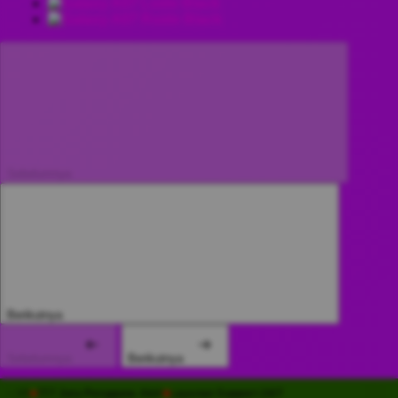
Sebelumnya
Berikutnya
Sebelumnya
Berikutnya
/7