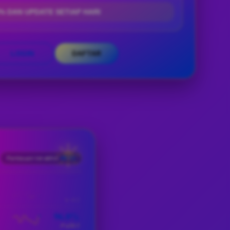
% DAN UPDATE SETIAP HARI
LOGIN
DAFTAR
90.0%
↗ +2.0
93.1%
↘ -4.1
93.0%
↗ +3.2
92.2%
↘ -1.2
Pantauan terakhir
09:12
89.6%
↘ -8.2
96.0%
↗ +10.3
94.1%