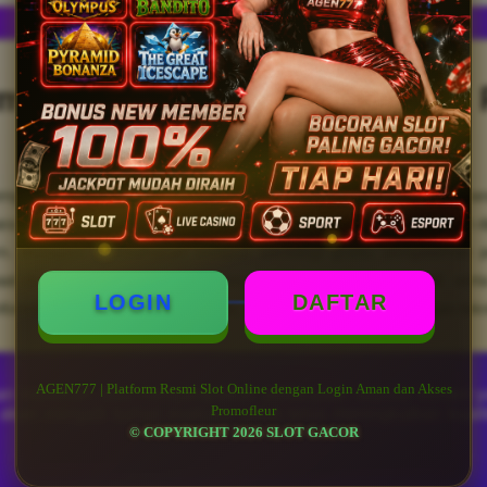
Koi Gate
🍁
HABANERO
rmasi Game Digital dengan
hadirkan berbagai artikel mengenai inovasi teknologi, perkembangan 
ra orisinal dengan pendekatan yang informatif, ringkas, dan mudah 
Beragam pembahasan meliputi teknologi grafis, pengalaman pe
 ini. Dengan tampilan yang responsif, navigasi yang intuitif, s
LOGIN
DAFTAR
asi yang relevan, berkualitas, dan mengikuti perkembangan teknolo
AGEN777 | Platform Resmi Slot Online dengan Login Aman dan Akses
an masukan, atau menyampaikan pertanyaan seputar konten ya
Promofleur
a akan menjadi bahan evaluasi untuk terus meningkatkan kua
© COPYRIGHT 2026 SLOT GACOR