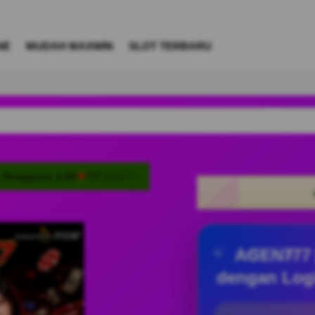
NE
MUDAH MAXWIN
SLOT TERBARU
Juta Pengguna Aktif
Layanan Support 24/7
AGEN777 |
dengan Log