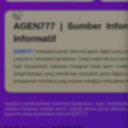
AGEN777 | Sumber Info
Informatif
AGEN777
merupakan portal informasi game digital yang meng
yang terus mengalami perubahan. Setiap materi disusun seca
ingin memperluas wawasan mengenai dunia game modern. 
pengembangan yang membentuk ekosistem game digital saat
pengalaman membaca yang nyaman sekaligus menyajikan inform
Apabila membutuhkan informasi tambahan, ingin memberik
melalui halaman kontak resmi. Setiap pesan yang diterim
layanan yang disediakan oleh AGEN777.