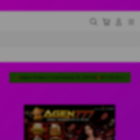
Skip
to
content
Cari
Troli
Login
Navigation
Buka Info Lebih Lanjut
ru: 4 Juni Sampai 25 Juli 2026
987.338 Komentar Member
Rating Pengguna 