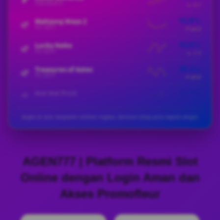
92.8%
Mahjong Ways 2
🌿
PG SOFT
↗ +4.0
94.0%
Lucky Neko
🌿
PG SOFT
↘ -1.9
88.4%
Treasures of Aztec
🌿
PG SOFT
↗ +0.8
88.9%
Hot Hot Fruit
🍁
HABANERO
↘ -0.6
95.8%
Koi Gate
🍁
HABANERO
↗ +8.1
Angka di atas hanyalah catatan ringkas; bermain tetap perlu kepala dingin.
91.5%
Gates of Olympus
🍂
PRAGMATIC
↗ +0.1
86.1%
Starlight Princess
🍂
AGEN777 | Platform Resmi Slot
PRAGMATIC
↘ -4.6
Online dengan Login Aman dan
91.3%
Sweet Bonanza
🍂
PRAGMATIC
↘ -0.2
Akses Promofleur
92.8%
Mahjong Ways 2
🌿
PG SOFT
↗ +4.0