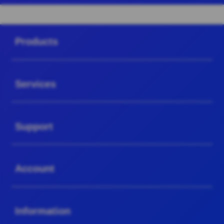
Buka
Footer Navigation
Products
Buka
Services
Buka
Support
Buka
Account
Buka
Information