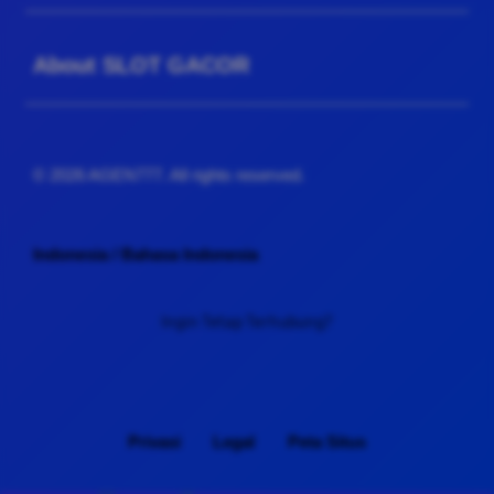
Buka
About SLOT GACOR
© 2026 AGEN777. All rights reserved.
Indonesia / Bahasa Indonesia
Ingin Tetap Terhubung?
Privasi
Legal
Peta Situs