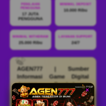
94.0%
Lucky Neko
🌿
PENILAIAN
MINIMAL DEPOSIT
PG SOFT
↘ -1.9
PENGGUNA
10.000 Ribu
88.4%
17 JUTA
Treasures of Aztec
🌿
PG SOFT
↗ +0.8
PENGGUNA
88.9%
Hot Hot Fruit
🍁
HABANERO
↘ -0.6
95.8%
MINIMAL WITHDRAW
LAYANAN SUPPORT
Koi Gate
🍁
HABANERO
↗ +8.1
25.000 Ribu
24/7
AGEN777 | Sumber
Informasi Game Digital
dengan Pembahasan
Modern dan Informatif
AGEN777
merupakan portal informasi game