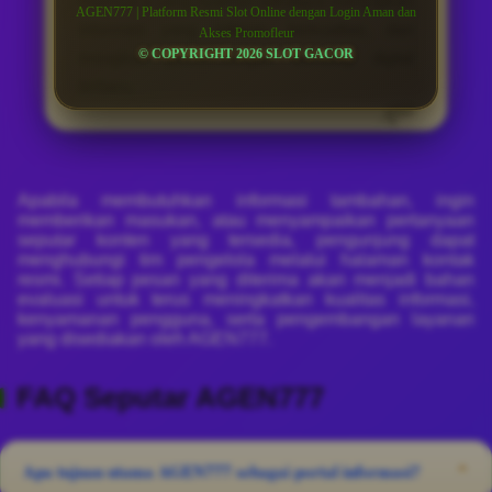
membaca yang nyaman sekaligus menyajikan
AGEN777 | Platform Resmi Slot Online dengan Login Aman dan
informasi yang relevan, berkualitas, dan
Akses Promofleur
© COPYRIGHT 2026 SLOT GACOR
mengikuti perkembangan teknologi digital
terbaru.
Apabila membutuhkan informasi tambahan, ingin
memberikan masukan, atau menyampaikan pertanyaan
seputar konten yang tersedia, pengunjung dapat
menghubungi tim pengelola melalui halaman kontak
resmi. Setiap pesan yang diterima akan menjadi bahan
evaluasi untuk terus meningkatkan kualitas informasi,
kenyamanan pengguna, serta pengembangan layanan
yang disediakan oleh AGEN777.
FAQ Seputar AGEN777
Apa tujuan utama AGEN777 sebagai portal informasi?
⌃