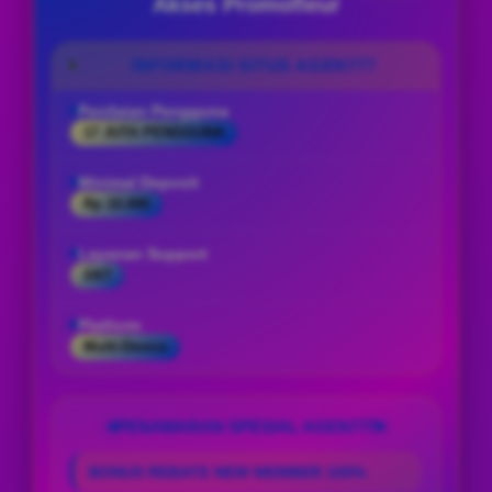
Akses Promofleur
INFORMASI SITUS AGEN777
Penilaian Pengguna
17 JUTA PENGGUNA
Minimal Deposit
Rp 10.000
Layanan Support
24/7
Platform
Multi-Device
PENAWARAN SPESIAL AGEN777
BONUS REBATE NEW MEMBER 100%