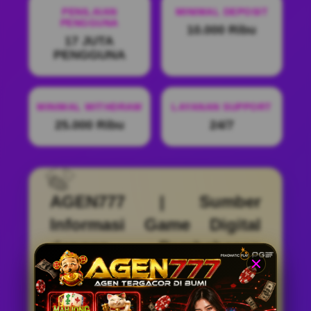
90.9%
Lucky Neko
🌿
PENILAIAN
MINIMAL DEPOSIT
PG SOFT
↘ -3.6
PENGGUNA
10.000 Ribu
90.8%
17 JUTA
Treasures of Aztec
🌿
PG SOFT
↘ -0.3
PENGGUNA
97.1%
Hot Hot Fruit
🍁
HABANERO
↗ +10.3
91.0%
MINIMAL WITHDRAW
LAYANAN SUPPORT
Koi Gate
🍁
HABANERO
↘ -5.4
25.000 Ribu
24/7
AGEN777 | Sumber
Informasi Game Digital
dengan Pembahasan
Modern dan Informatif
AGEN777
merupakan portal informasi game