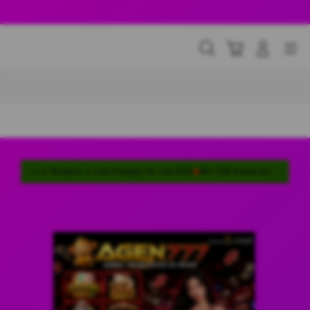
Skip
to
content
Cari
Troli
Login
Navigation
Buka Info Lebih Lanjut
 4 Juni Sampai 25 Juli 2026
987.338 Komentar Member
Rating Pengguna 4.