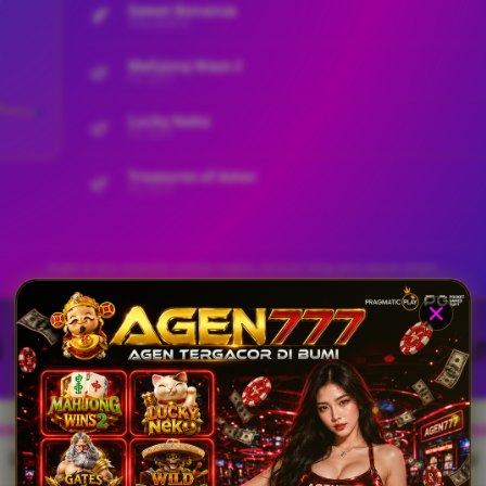
Mahjong Ways 2
🌿
PG SOFT
Lucky Neko
🌿
PG SOFT
Treasures of Aztec
🌿
PG SOFT
Hot Hot Fruit
🍁
HABANERO
Koi Gate
🍁
Angka di atas hanyalah catatan ringkas; bermain tetap perlu kepala dingin.
HABANERO
Gates of Olympus
🍂
PRAGMATIC
 Slot Online dengan Login 
Starlight Princess
🍂
PRAGMATIC
Sweet Bonanza
🍂
MINIMAL DEPOSIT
MINIMAL WITHDR
PRAGMATIC
10.000 Ribu
25.000 Ribu
Mahjong Ways 2
🌿