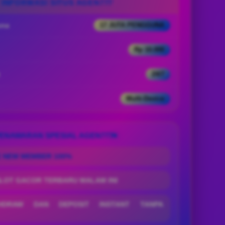
INFORMASI SITUS AGEN777
una
17 JUTA PENGGUNA
Rp 10.000
24/7
Multi-Device
ENAWARAN SPESIAL AGEN777
 NEW MEMBER 100%
SLOT GACOR TERBARU MALAM INI
HDRAW DAN DEPOSIT INSTANT TANPA