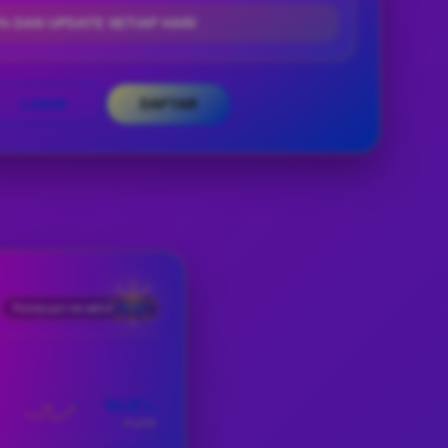
% DAN UPDATE SETIAP HARI
LOGIN
DAFTAR
Pantauan terakhir
07:07
90.7%
↗ +0.6
96.8%
↗ +5.6
90.6%
↘ -2.8