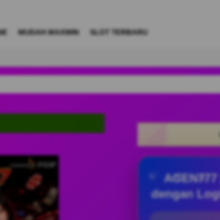
NE
MUDAH MAXWIN
SLOT TERBARU
Update Terbaru: 4 Juni Sampai 
AGEN777 |
dengan Log