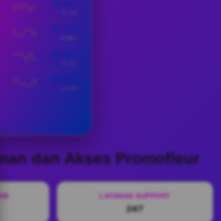
92.7%
↗ +6.3
85.5%
↘ -2.3
90.3%
↘ -6.0
87.1%
↘ -1.3
85.3%
↘ -2.2
90.7%
↗ +0.6
Aman dan Akses Promofleur
96.8%
↗ +5.6
90.6%
AW
LAYANAN SUPPORT
↘ -2.8
24/7
92.7%