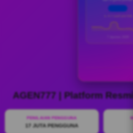
Tenang
↘ -0.3 sejak jam lalu
7 Agustus 2026
AGEN777 | Platform Resmi
PENILAIAN PENGGUNA
17 JUTA PENGGUNA