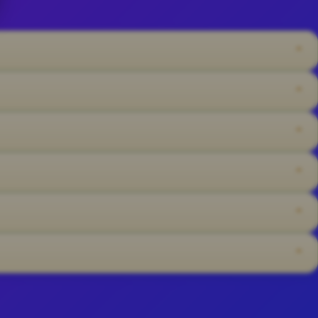
⌃
erta berbagai tren terbaru dalam industri hiburan digital.
⌃
isual, serta pembahasan mengenai inovasi yang terus berkembang dalam
⌃
ngi kenyamanan saat membaca.
⌃
dan informasi terbaru di dunia game digital.
⌃
 maupun masyarakat yang tertarik dengan industri hiburan interaktif.
⌃
 bagian dari komitmen AGEN777 dalam meningkatkan kualitas konten dan