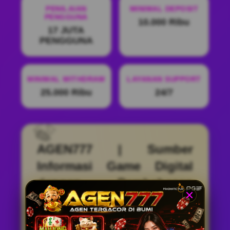
PENILAIAN
MINIMAL DEPOSIT
PENGGUNA
10.000 Ribu
17 JUTA
PENGGUNA
MINIMAL WITHDRAW
LAYANAN SUPPORT
25.000 Ribu
24/7
AGEN777 | Sumber
Informasi Game Digital
dengan Pembahasan
Modern dan Informatif
AGEN777
merupakan portal informasi game