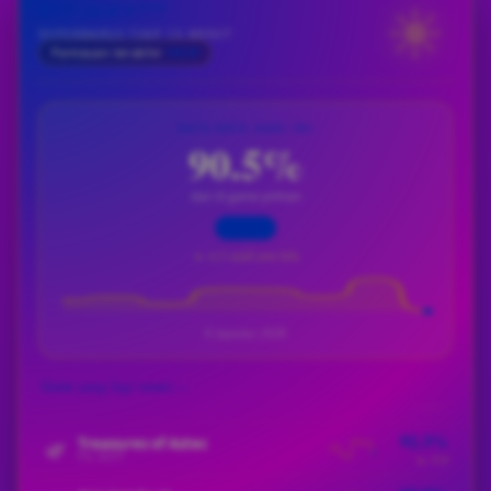
RTP AGEN777
DIPERBARUI TIAP 15 MENIT
Pantauan terakhir
18:29
RATA-RATA HARI INI
90.5%
86.8%
Gates of Olympus
🍂
PRAGMATIC
↘ -4.7
dari 8 game pilihan
90.2%
Starlight Princess
🍂
PRAGMATIC
↘ -6.0
Stabil
97.3%
↘ -4.2 sejak jam lalu
Sweet Bonanza
🍂
PRAGMATIC
↘ -0.3
85.2%
Mahjong Ways 2
🌿
PG SOFT
↘ -9.8
6 Agustus 2026
97.8%
Lucky Neko
🌿
PG SOFT
↗ +0.1
Game yang lagi ramai —
92.3%
Treasures of Aztec
🌿
PG SOFT
↘ -5.0
85.9%
Hot Hot Fruit
🍁
HABANERO
↘ -3.7