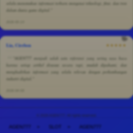
selalu menemukan informasi terbaru mengenai teknologi, fitur, dan tren
dalam dunia game digital."
2026-05-14
Lia, Cirebon
★★★★★
"AGEN777 menjadi salah satu referensi yang sering saya baca
karena setiap artikel disusun secara rapi, mudah dipahami, dan
menghadirkan informasi yang selalu relevan dengan perkembangan
industri digital."
2026-04-08
© 2026 AGEN777. All rights reserved.
AGEN777
>
SLOT
>
AGEN777