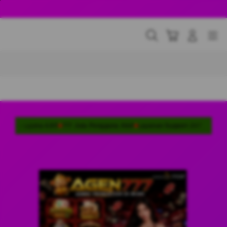
Skip
to
content
Cari
Troli
Login
Navigation
Buka Info Lebih Lanjut
77 Juta Pengguna Aktif
Layanan Support 24/7