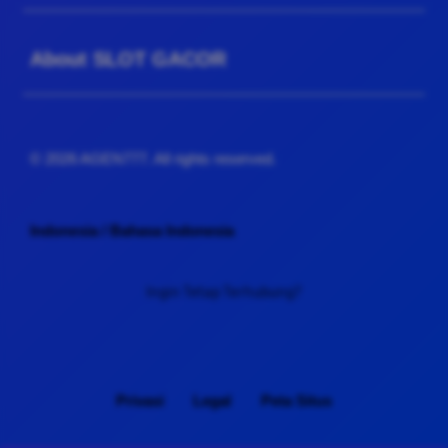
Buka
About SLOT GACOR
© 2026 AGEN777. All rights reserved.
Indonesia / Bahasa Indonesia
Ingin Tetap Terhubung?
Privasi
Legal
Peta Situs