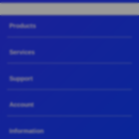
Buka
Footer Navigation
Products
Buka
Services
Buka
Support
Buka
Account
Buka
Information