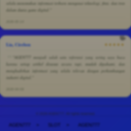
selalu menemukan informasi terbaru mengenai teknologi, fitur, dan tren
dalam dunia game digital."
2026-05-14
Lia, Cirebon
★★★★★
"AGEN777 menjadi salah satu referensi yang sering saya baca
karena setiap artikel disusun secara rapi, mudah dipahami, dan
menghadirkan informasi yang selalu relevan dengan perkembangan
industri digital."
2026-04-08
© 2026 AGEN777. All rights reserved.
AGEN777
>
SLOT
>
AGEN777