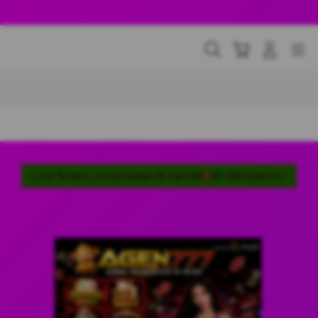
Skip
to
content
Cari
Troli
Login
Navigation
Buka Info Lebih Lanjut
u: 4 Juni Sampai 25 Juli 2026
987.338 Komentar Member
Rating Pengguna 