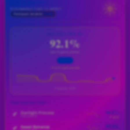
RTP AGEN777
DIPERBARUI TIAP 15 MENIT
Pantauan terakhir
12:30
RATA-RATA HARI INI
92.1%
dari 8 game pilihan
Stabil
↗ +1.9 sejak jam lalu
9 Agustus 2026
89.1%
Gates of Olympus
🍂
PRAGMATIC
↗ +3.7
Game yang lagi ramai —
86.8%
Starlight Princess
🍂
PRAGMATIC
↗ +0.6
97.3%
Sweet Bonanza
🍂
PRAGMATIC
↗ +6.0