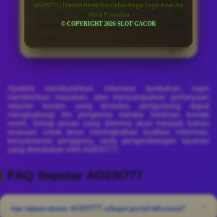
membaca yang nyaman sekaligus menyajikan
AGEN777 | Platform Resmi Slot Online dengan Login Aman dan
informasi yang relevan, berkualitas, dan
Akses Promofleur
© COPYRIGHT 2026 SLOT GACOR
mengikuti perkembangan teknologi digital
terbaru.
Apabila membutuhkan informasi tambahan, ingin
memberikan masukan, atau menyampaikan pertanyaan
seputar konten yang tersedia, pengunjung dapat
menghubungi tim pengelola melalui halaman kontak
resmi. Setiap pesan yang diterima akan menjadi bahan
evaluasi untuk terus meningkatkan kualitas informasi,
kenyamanan pengguna, serta pengembangan layanan
yang disediakan oleh AGEN777.
FAQ Seputar AGEN777
Apa tujuan utama AGEN777 sebagai portal informasi?
⌃