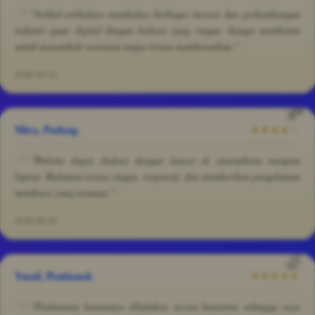
"Artikel-artikelnya membahas berbagai inovasi dan perkembangan
industri game digital dengan bahasa yang ringan. Sangat membantu
untuk menambah wawasan tanpa terasa membosankan."
2026-04-22
Mira, Padang
★★★★☆
"Website dapat diakses dengan lancar di smartphone maupun
laptop. Halaman terasa ringan, responsif, dan memberikan pengalaman
membaca yang nyaman."
2026-06-05
Yusuf, Pontianak
★★★★★
"Pembaruan kontennya dilakukan secara konsisten sehingga saya