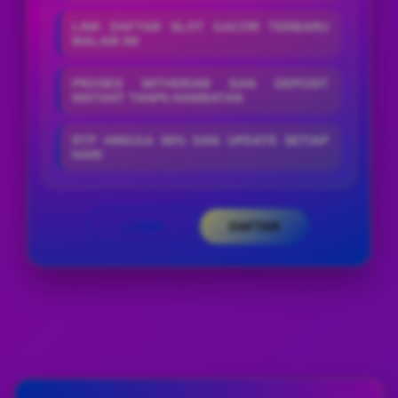
LINK DAFTAR SLOT GACOR TERBARU
MALAM INI
PROSES WITHDRAW DAN DEPOSIT
INSTANT TANPA HAMBATAN
RTP HINGGA 98% DAN UPDATE SETIAP
HARI
LOGIN
DAFTAR
Layer Popup Close