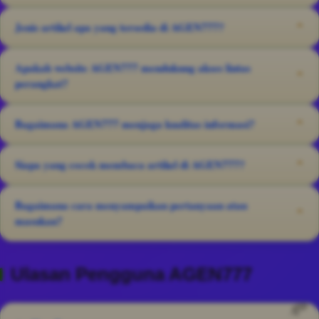
AGEN777 bertujuan menyediakan informasi yang akurat dan mudah
Jenis artikel apa yang tersedia di AGEN777?
⌃
dipahami mengenai perkembangan game digital, teknologi interaktif,
inovasi platform, serta berbagai tren terbaru dalam industri hiburan
Pengunjung dapat menemukan berbagai artikel mengenai teknologi
Apakah website AGEN777 mendukung akses lintas
digital.
⌃
game, pembaruan fitur, desain antarmuka, pengalaman pengguna,
perangkat?
perkembangan visual, serta pembahasan mengenai inovasi yang terus
berkembang dalam ekosistem game digital.
Ya. Seluruh halaman telah dirancang responsif sehingga dapat diakses
Bagaimana AGEN777 menjaga kualitas informasi?
⌃
dengan baik melalui desktop, laptop, tablet, maupun smartphone tanpa
mengurangi kenyamanan saat membaca.
Seluruh konten ditulis secara orisinal, diperiksa sebelum
Siapa yang cocok membaca artikel di AGEN777?
⌃
dipublikasikan, dan diperbarui secara berkala agar tetap sesuai dengan
perkembangan teknologi dan informasi terbaru di dunia game digital.
Konten AGEN777 ditujukan untuk pembaca yang ingin memperluas
Bagaimana cara menyampaikan pertanyaan atau
⌃
wawasan mengenai perkembangan teknologi game digital, baik pemula,
masukan?
penggemar game, maupun masyarakat yang tertarik dengan industri
hiburan interaktif.
Pengunjung dapat menggunakan halaman kontak resmi untuk
Ulasan Pengguna AGEN777
mengirimkan pertanyaan, saran, maupun masukan. Setiap pesan akan
dipelajari sebagai bagian dari komitmen AGEN777 dalam
meningkatkan kualitas konten dan pengalaman pengguna.