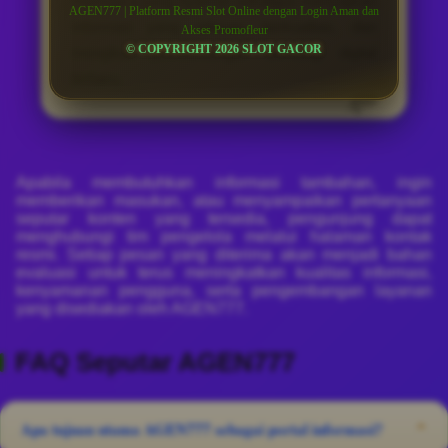
membaca yang nyaman sekaligus menyajikan
AGEN777 | Platform Resmi Slot Online dengan Login Aman dan
informasi yang relevan, berkualitas, dan
Akses Promofleur
© COPYRIGHT 2026 SLOT GACOR
mengikuti perkembangan teknologi digital
terbaru.
Apabila membutuhkan informasi tambahan, ingin
memberikan masukan, atau menyampaikan pertanyaan
seputar konten yang tersedia, pengunjung dapat
menghubungi tim pengelola melalui halaman kontak
resmi. Setiap pesan yang diterima akan menjadi bahan
evaluasi untuk terus meningkatkan kualitas informasi,
kenyamanan pengguna, serta pengembangan layanan
yang disediakan oleh AGEN777.
FAQ Seputar AGEN777
Apa tujuan utama AGEN777 sebagai portal informasi?
⌃