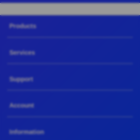
Buka
Footer Navigation
Products
Buka
Services
Buka
Support
Buka
Account
Buka
Information