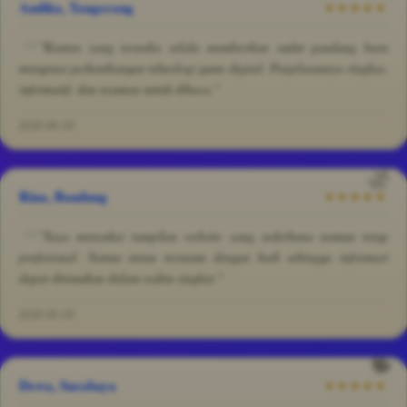
Andika, Tangerang
★★★★★
"Konten yang tersedia selalu memberikan sudut pandang baru
mengenai perkembangan teknologi game digital. Penjelasannya ringkas,
informatif, dan nyaman untuk dibaca."
2026-06-18
Rina, Bandung
★★★★★
"Saya menyukai tampilan website yang sederhana namun tetap
profesional. Semua menu tersusun dengan baik sehingga informasi
dapat ditemukan dalam waktu singkat."
2026-05-29
Dewa, Surabaya
★★★★★