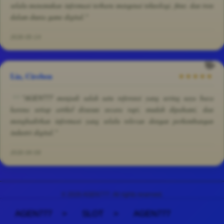
selalu menemukan informasi terbaru mengenai teknologi, fitur, dan tren
dalam dunia game digital."
2026-05-14
Lia, Cirebon
★★★★★
"AGEN777 menjadi salah satu referensi yang sering saya baca
karena setiap artikel disusun secara rapi, mudah dipahami, dan
menghadirkan informasi yang selalu relevan dengan perkembangan
industri digital."
2026-04-08
© 2026 AGEN777. All rights reserved.
AGEN777
>
SLOT
>
AGEN777