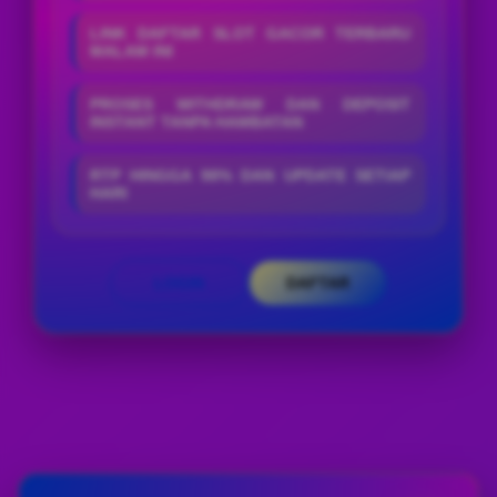
LINK DAFTAR SLOT GACOR TERBARU
MALAM INI
PROSES WITHDRAW DAN DEPOSIT
INSTANT TANPA HAMBATAN
RTP HINGGA 98% DAN UPDATE SETIAP
HARI
LOGIN
DAFTAR
Layer Popup Close