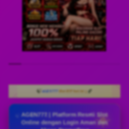
🍂
🍃
AGEN777
lihat RTP hari ini ↓
·
AGEN777 | Platform Resmi Slot
Online dengan Login Aman dan