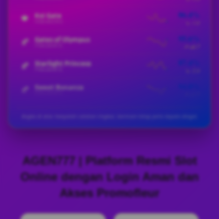
86.4%
Koi Gate
🍁
HABANERO
↘ -3.6
95.6%
Gates of Olympus
🍂
PRAGMATIC
↗ +6.7
87.4%
Starlight Princess
🍂
PRAGMATIC
↘ -2.8
94.8%
Sweet Bonanza
🍂
PRAGMATIC
↗ +1.5
92.8%
Mahjong Ways 2
🌿
PG SOFT
↗ +1.7
Angka di atas hanyalah catatan ringkas; bermain tetap perlu kepala dingin.
93.3%
Lucky Neko
🌿
PG SOFT
↗ +4.1
88.8%
Treasures of Aztec
🌿
PG SOFT
↘ -7.2
AGEN777 | Platform Resmi Slot
91.8%
Hot Hot Fruit
🍁
Online dengan Login Aman dan
HABANERO
↘ -5.8
Akses Promofleur
86.4%
Koi Gate
🍁
HABANERO
↘ -3.6