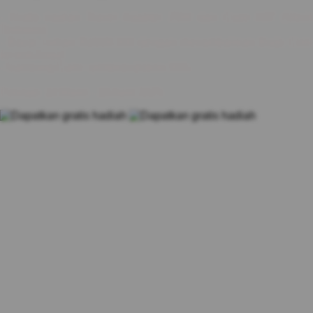
- Gratis hadiah Travel Adapter 25W dan Case A07 (Stock
Terbatas)
- Bayar cuman Rp559.300 dengan menambahkan Buds Core
ke troli Anda!
- Samsung Care+ proteksi diskon 30%
Periode: 14 Maret - 10 April 2025