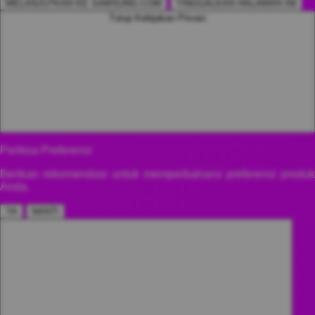
MELANJUTKAN KE SAMSUNG.COM
TINGGALKAN HALAMAN INI
Tutup Kebijakan Privasi
Periksa Preferensi
Berikan rekomendasi untuk memperbaharui preferensi produk
Anda.
YA
NANTI