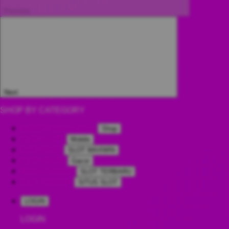
Previous
Next
SHOP BY CATEGORY
AGEN777
Explore Shop
Shop
SLOT GACOR
Mobile
SLOT RESMI
SLOT MAXWIN
SLOT ONLINE
Gacor
MUDAH MAXWIN
SLOT TERBARU
SLOT TERBARU
SITUS SLOT
LOGIN
LOGIN