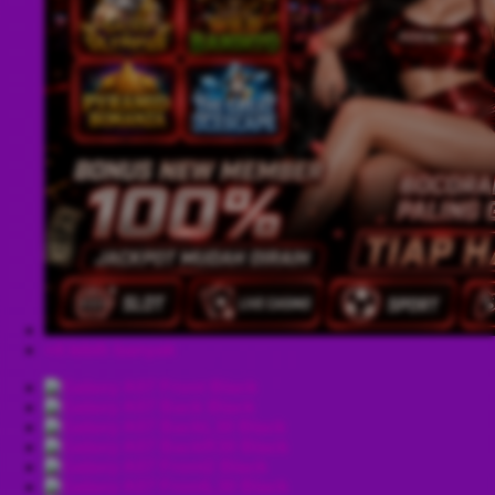
+4 lebih banyak