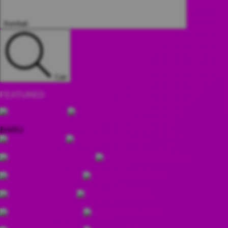
Kembali
Cari
FEATURED
Galaxy Z Fold7
BARU
Galaxy S25 FE
Galaxy Tab S11
Galaxy Watch Ultra
Galaxy Buds3 FE
QLED 4K TV