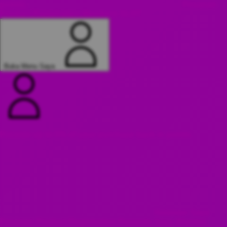
points.
Pesanan
Product Registration
Members
SLOT
Buka Menu Saya
Receive up to 5% of your purchase back in points.
Halaman Saya
Pesanan
Product Registration
Rewards Saya
Wishlist