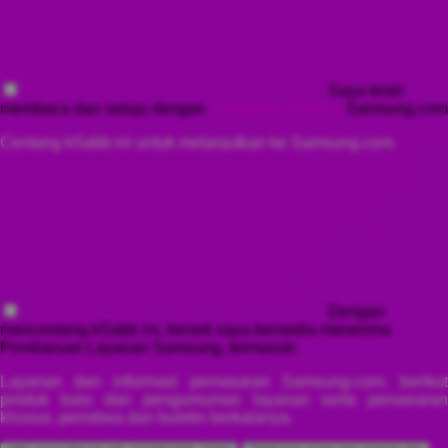
Saya telah
membaca dan setuju dengan
Kebijakan Privasi
Samsung.com
Centang kSabb ini untuk melanjutkan ke Samsung.com.
Dengan
mencentang kSabb ini, berarti saya bersedia menerima
Pembaruan Layanan Samsung, termasuk:
Layanan dan informasi pemasaran Samsung.com, berikut
produk baru dan pengumuman layanan serta penawaran
khusus, peristiwa dan buletin berkalanya.