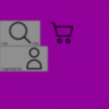
Troli
Cari
Cari
Login/Sign-Up
Login/Sign-Up
Receive up to 5% of your purchase back in