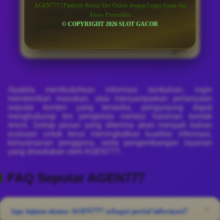
membaca yang nyaman sekaligus menyajikan
AGEN777 | Platform Resmi Slot Online dengan Login Aman dan
informasi yang relevan, berkualitas, dan
Akses Promofleur
© COPYRIGHT 2026 SLOT GACOR
mengikuti perkembangan teknologi digital
terbaru.
Apabila membutuhkan informasi tambahan, ingin
memberikan masukan, atau menyampaikan pertanyaan
seputar konten yang tersedia, pengunjung dapat
menghubungi tim pengelola melalui halaman kontak
resmi. Setiap pesan yang diterima akan menjadi bahan
evaluasi untuk terus meningkatkan kualitas informasi,
kenyamanan pengguna, serta pengembangan layanan
yang disediakan oleh AGEN777.
FAQ Seputar AGEN777
Apa tujuan utama AGEN777 sebagai portal informasi?
⌃