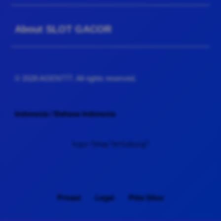
Buka
About SLOT GACOR
© 2026 AGEN777. All rights reserved.
Indonesia / Bahasa Indonesia
Ingin Tetap Terhubung?
Privasi
Legal
Peta Situs