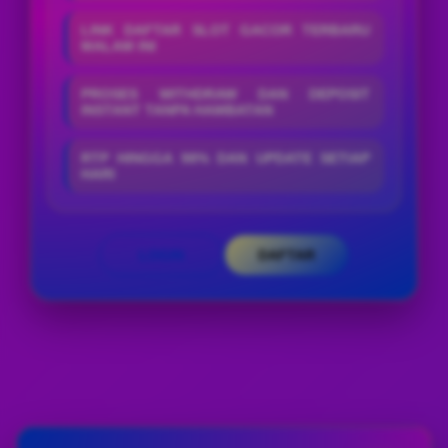
LINK DAFTAR SLOT GACOR TERBARU
MALAM INI
PROSES WITHDRAW DAN DEPOSIT
INSTANT TANPA HAMBATAN
RTP HINGGA 98% DAN UPDATE SETIAP
HARI
LOGIN
DAFTAR
Layer Popup Close