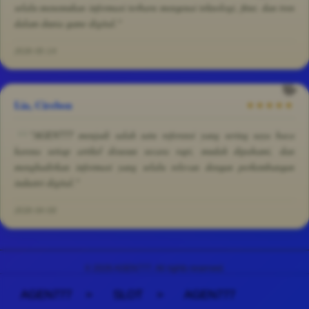
selalu menemukan informasi terbaru mengenai teknologi, fitur, dan tren
dalam dunia game digital."
2026-05-14
Lia, Cirebon
★★★★★
"AGEN777 menjadi salah satu referensi yang sering saya baca
karena setiap artikel disusun secara rapi, mudah dipahami, dan
menghadirkan informasi yang selalu relevan dengan perkembangan
industri digital."
2026-04-08
© 2026 AGEN777. All rights reserved.
AGEN777
>
SLOT
>
AGEN777