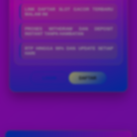
LINK DAFTAR SLOT GACOR TERBARU
MALAM INI
PROSES WITHDRAW DAN DEPOSIT
INSTANT TANPA HAMBATAN
RTP HINGGA 98% DAN UPDATE SETIAP
HARI
LOGIN
DAFTAR
Layer Popup Close