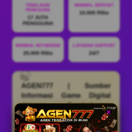
PENILAIAN
MINIMAL DEPOSIT
PENGGUNA
10.000 Ribu
17 JUTA
PENGGUNA
MINIMAL WITHDRAW
LAYANAN SUPPORT
25.000 Ribu
24/7
AGEN777 | Sumber
Informasi Game Digital
dengan Pembahasan
Modern dan Informatif
AGEN777
merupakan portal informasi game