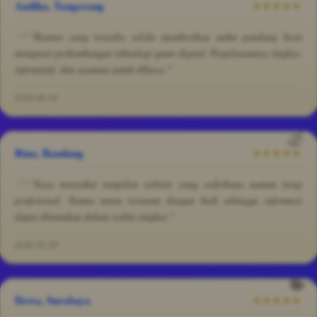
Andika, Tangerang
★★★★★
"Konten yang tersedia selalu memberikan sudut pandang baru
mengenai perkembangan teknologi game digital. Penjelasannya ringkas,
informatif, dan nyaman untuk dibaca."
2026-06-18
Rina, Bandung
★★★★★
"Saya menyukai tampilan website yang sederhana namun tetap
profesional. Semua menu tersusun dengan baik sehingga informasi
dapat ditemukan dalam waktu singkat."
2026-05-29
Dewa, Surabaya
★★★★★