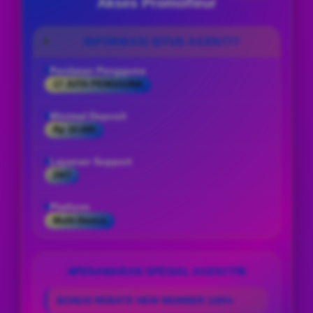
Akses Promofleur
INFORMASI SITUS AGEN777
Penilaian Pengguna
17 JUTA PENGGUNA
Minimal Deposit
Rp 10.000
Layanan Support
24/7
Platform
Multi-Device
PENAWARAN SPESIAL AGEN777
BONUS REBATE NEW MEMBER 100%