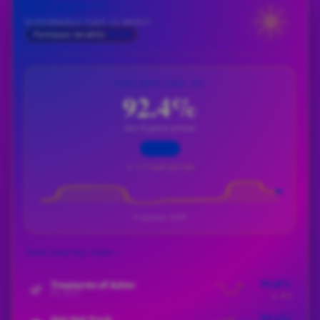
RTP AGEN777
DIPERBARUI TIAP 15 MENIT
Pantauan terakhir
21:14
RATA-RATA HARI INI
96.9%
92.4%
Gates of Olympus
🍂
PRAGMATIC
↗ +3.3
95.3%
dari 8 game pilihan
Starlight Princess
🍂
PRAGMATIC
↘ -1.8
Stabil
86.1%
Sweet Bonanza
↘ -1.5 sejak jam lalu
🍂
PRAGMATIC
↘ -3.2
96.6%
Mahjong Ways 2
🌿
PG SOFT
↗ +1.9
6 Agustus 2026
91.3%
Lucky Neko
🌿
PG SOFT
↘ -4.1
Game yang lagi ramai —
91.0%
Treasures of Aztec
🌿
PG SOFT
↘ -6.9
93.1%
Hot Hot Fruit
🍁
HABANERO
↗ +6.5