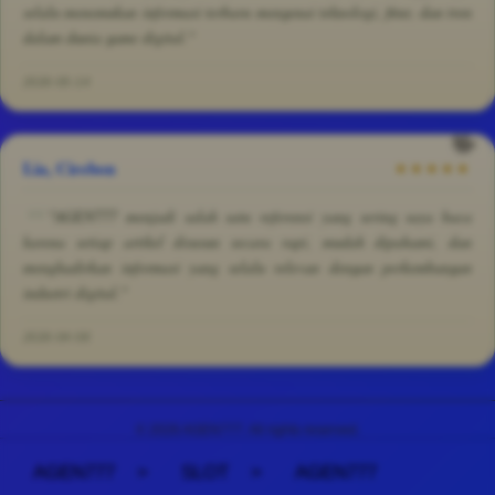
selalu menemukan informasi terbaru mengenai teknologi, fitur, dan tren
dalam dunia game digital."
2026-05-14
Lia, Cirebon
★★★★★
"AGEN777 menjadi salah satu referensi yang sering saya baca
karena setiap artikel disusun secara rapi, mudah dipahami, dan
menghadirkan informasi yang selalu relevan dengan perkembangan
industri digital."
2026-04-08
© 2026 AGEN777. All rights reserved.
AGEN777
>
SLOT
>
AGEN777