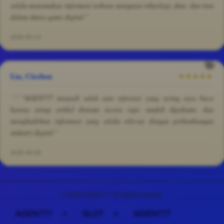
selalu menemukan informasi terbaru mengenai teknologi, fitur, dan tren
dalam dunia game digital."
2026-05-14
Lia, Cirebon
★★★★★
"AGEN777 menjadi salah satu referensi yang sering saya baca
karena setiap artikel disusun secara rapi, mudah dipahami, dan
menghadirkan informasi yang selalu relevan dengan perkembangan
industri digital."
2026-04-08
© 2026 AGEN777. All rights reserved.
AGEN777
>
SLOT
>
AGEN777