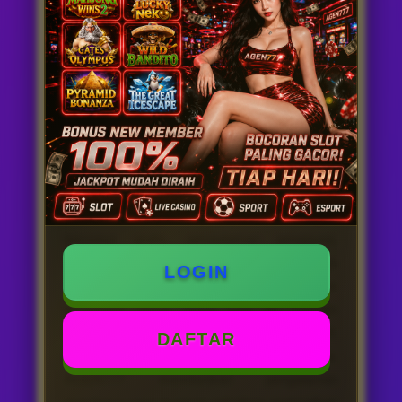
digital yang menghadirkan berbagai artikel
mengenai inovasi teknologi, perkembangan
platform interaktif, serta dinamika industri
hiburan digital yang terus mengalami
perubahan. Setiap materi disusun secara
orisinal dengan pendekatan yang informatif,
ringkas, dan mudah dipahami sehingga dapat
menjadi referensi bagi pembaca yang ingin
memperluas wawasan mengenai dunia game
modern. Beragam pembahasan meliputi
teknologi grafis, pengalaman pengguna,
desain antarmuka, performa sistem, hingga
LOGIN
tren pengembangan yang membentuk
ekosistem game digital saat ini. Dengan
tampilan yang responsif, navigasi yang intuitif,
DAFTAR
serta pembaruan konten secara berkala,
AGEN777 memberikan pengalaman