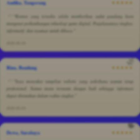
Andika, Tangerang
★★★★★
"Konten yang tersedia selalu memberikan sudut pandang baru
mengenai perkembangan teknologi game digital. Penjelasannya ringkas,
informatif, dan nyaman untuk dibaca."
2026-06-18
Rina, Bandung
★★★★★
"Saya menyukai tampilan website yang sederhana namun tetap
profesional. Semua menu tersusun dengan baik sehingga informasi
dapat ditemukan dalam waktu singkat."
2026-05-29
Dewa, Surabaya
★★★★★