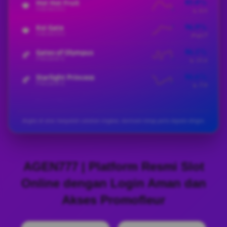
HABANERO
↘ -6.9
96.9%
Koi Gate
🍁
HABANERO
↗ +3.7
86.1%
Gates of Olympus
🍂
PRAGMATIC
↘ -11.4
86.6%
Starlight Princess
🍂
PRAGMATIC
↘ -7.9
94.0%
Sweet Bonanza
🍂
PRAGMATIC
↗ +4.1
96.9%
Mahjong Ways 2
🌿
Angka di atas hanyalah catatan ringkas; bermain tetap perlu kepala dingin.
PG SOFT
↗ +1.8
97.4%
Lucky Neko
🌿
PG SOFT
↗ +6.1
AGEN777 | Platform Resmi Slot
85.6%
Treasures of Aztec
🌿
PG SOFT
↘ -0.3
Online dengan Login Aman dan
85.0%
Hot Hot Fruit
🍁
Akses Promofleur
HABANERO
↘ -6.9
96.9%
Koi Gate
🍁
HABANERO
↗ +3.7