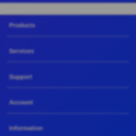
Buka
Footer Navigation
Products
Buka
Services
Buka
Support
Buka
Account
Buka
Information