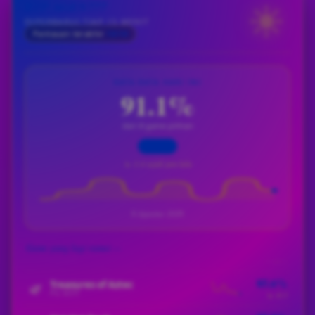
RTP AGEN777
DIPERBARUI TIAP 15 MENIT
Pantauan terakhir
14:14
RATA-RATA HARI INI
91.1%
86.1%
Gates of Olympus
🍂
PRAGMATIC
↘ -11.4
dari 8 game pilihan
86.6%
Starlight Princess
🍂
PRAGMATIC
↘ -7.9
Stabil
↘ -1.4 sejak jam lalu
94.0%
Sweet Bonanza
🍂
PRAGMATIC
↗ +4.1
96.9%
Mahjong Ways 2
🌿
PG SOFT
6 Agustus 2026
↗ +1.8
97.4%
Lucky Neko
🌿
Game yang lagi ramai —
PG SOFT
↗ +6.1
85.6%
Treasures of Aztec
🌿
PG SOFT
↘ -0.3
85.0%
Hot Hot Fruit
🍁