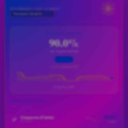
RTP AGEN777
DIPERBARUI TIAP 15 MENIT
Pantauan terakhir
08:25
RATA-RATA HARI INI
90.0%
89.5%
Gates of Olympus
🍂
PRAGMATIC
↘ -5.4
dari 8 game pilihan
85.3%
Starlight Princess
🍂
Tenang
PRAGMATIC
↘ -12.2
↘ -1.6 sejak jam lalu
93.2%
Sweet Bonanza
🍂
PRAGMATIC
↘ -3.7
95.9%
Mahjong Ways 2
🌿
8 Agustus 2026
PG SOFT
↗ +8.3
85.5%
Lucky Neko
🌿
Game yang lagi ramai —
PG SOFT
↘ -2.4
96.6%
Treasures of Aztec
🌿
PG SOFT
↗ +9.7
86.9%
Hot Hot Fruit