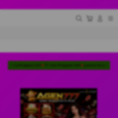
Skip
to
content
Cari
Troli
Login
Navigation
Buka Info Lebih Lanjut
engguna 4.9/5
777 Juta Pengguna Aktif
Layanan Support 24/7