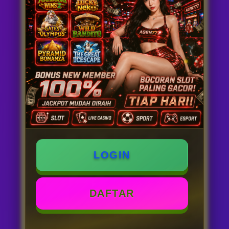
digital yang menghadirkan berbagai artikel
mengenai inovasi teknologi, perkembangan
platform interaktif, serta dinamika industri
hiburan digital yang terus mengalami
perubahan. Setiap materi disusun secara
orisinal dengan pendekatan yang informatif,
ringkas, dan mudah dipahami sehingga dapat
menjadi referensi bagi pembaca yang ingin
memperluas wawasan mengenai dunia game
modern. Beragam pembahasan meliputi
teknologi grafis, pengalaman pengguna,
desain antarmuka, performa sistem, hingga
LOGIN
tren pengembangan yang membentuk
ekosistem game digital saat ini. Dengan
tampilan yang responsif, navigasi yang intuitif,
DAFTAR
serta pembaruan konten secara berkala,
AGEN777 memberikan pengalaman